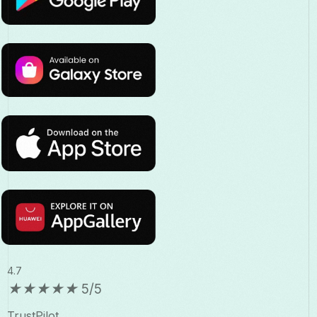
4.7
★
★
★
★
★
5/5
TrustPilot