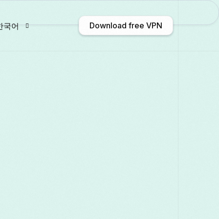
Download free VPN
한국어
nglish
Afrikaans
Shqip
አማርኛ
Български
ဗမာစာ
Català
中文 (
rançais
Galego
ქართული
Deutsch
taliano
日本語
ಕನ್ನಡ
Қазақ тілі