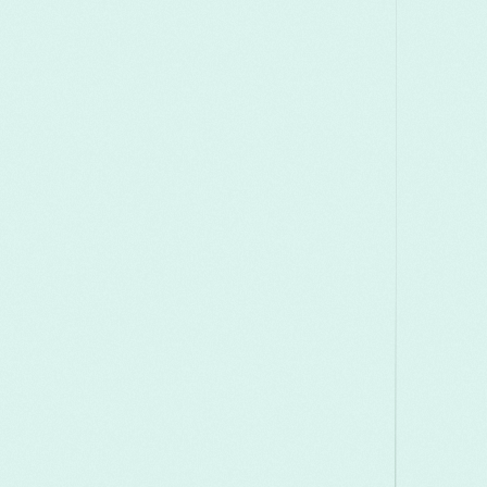
Македонски
Melayu
മലയാളം
मराठी
Română
Русский
Српски
සිංහල
ెలుగు
ไทย
Türk