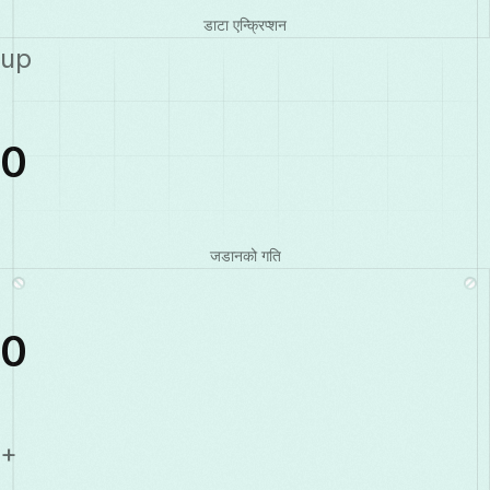
डाटा एन्क्रिप्शन
up
0
जडानको गति
0
+