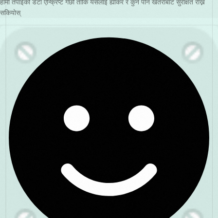
हामी तपाईंको डेटा एन्क्रिप्ट गर्छौं ताकि यसलाई ह्याकर र कुनै पनि खतराबाट सुरक्षित राख्न
सकियोस्