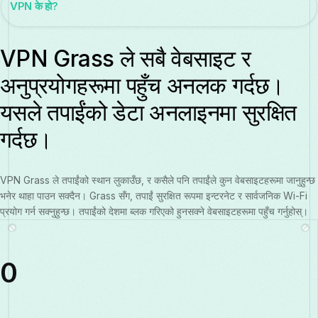
VPN के हो?
VPN Grass ले सबै वेबसाइट र
अनुप्रयोगहरूमा पहुँच अनलक गर्दछ।
यसले तपाईंको डेटा अनलाइनमा सुरक्षित
गर्दछ।
VPN Grass ले तपाईंको स्थान लुकाउँछ, र कसैले पनि तपाईंले कुन वेबसाइटहरूमा जानुहुन्छ
भनेर थाहा पाउन सक्दैन। Grass सँग, तपाईं सुरक्षित रूपमा इन्टरनेट र सार्वजनिक Wi-Fi
प्रयोग गर्न सक्नुहुन्छ। तपाईंको देशमा ब्लक गरिएको हुनसक्ने वेबसाइटहरूमा पहुँच गर्नुहोस्।
0