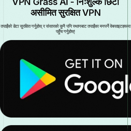
VPN Grass AI - निःशुल्क छिटो
असीमित सुरक्षित VPN
तपाईंको डेटा सुरक्षित गर्नुहोस् र संसारको कुनै पनि स्थानबाट तपाईंका मनपर्ने वेबसाइटहरूमा
पहुँच गर्नुहोस्!