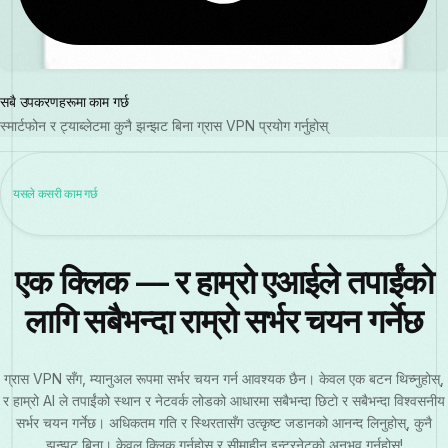
सबै उपकरणहरूमा काम गर्छ
स्मार्टफोन र ट्याब्लेटमा कुनै झन्झट बिना ग्रास VPN प्रयोग गर्नुहोस्
यसले कसरी काम गर्छ
एक क्लिक — र हाम्रो एआईले तपाईंको
लागि सबैभन्दा राम्रो सर्भर चयन गर्नेछ
ग्रास VPN सँग, म्यानुअल रूपमा सर्भर चयन गर्न आवश्यक छैन। केवल एक बटन थिच्नुहोस्,
र हाम्रो AI ले तपाईंको स्थान र नेटवर्क लोडको आधारमा सबैभन्दा छिटो र सबैभन्दा विश्वसनीय
सर्भर चयन गर्नेछ। अधिकतम गति र स्थिरतासँग उत्कृष्ट जडानको आनन्द लिनुहोस्, कुनै
झन्झट बिना। केवल क्लिक गर्नुहोस् र सीमाहीन इन्टरनेटको अनुभव गर्नुहोस्!