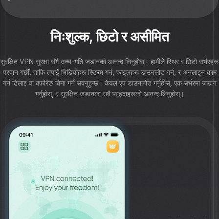
निःशुल्क, छिटो र असीमित
सुरक्षित VPN सुरक्षा सँगै उच्च-गति जडानको आनन्द लिनुहोस्। हामीले स्थिर र छिटो सर्भरहरू
प्रदान गर्छौं, ताकि तपाईं भिडियोहरू स्ट्रिम गर्न, फाइलहरू डाउनलोड गर्न, र अनलाइन काम
गर्न ढिलाइ वा बफरिङ बिना गर्न सक्नुहुन्छ। केवल एप डाउनलोड गर्नुहोस्, एक सर्भरमा जडान
गर्नुहोस्, र सुरक्षित जडानका सबै फाइदाहरूको आनन्द लिनुहोस्।