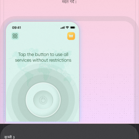
मद्दत गर्दै।
कुञ्जी ३