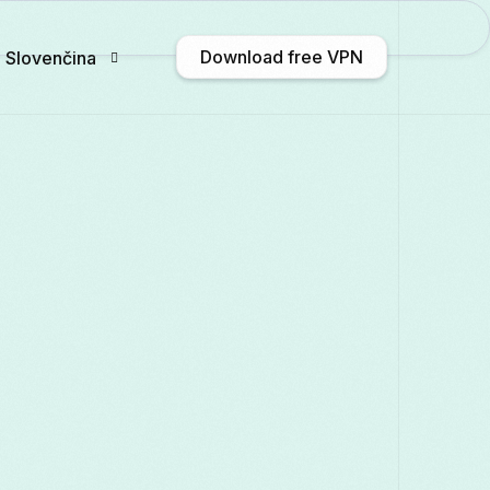
Download free VPN
Slovenčina
English
Afrikaans
Shqip
አማርኛ
Български
ဗမာစာ
Català
中文 
Français
Galego
ქართული
Deutsc
Italiano
日本語
ಕನ್ನಡ
Қазақ тілі