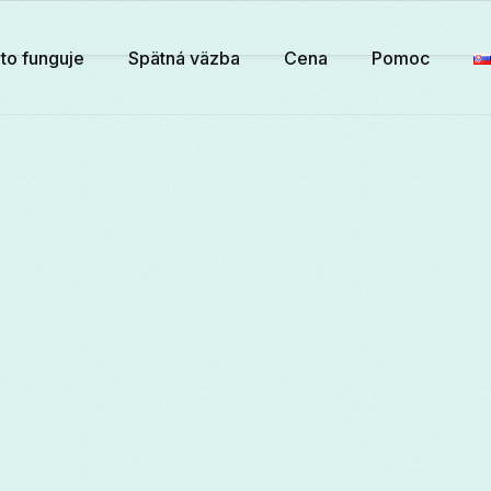
to funguje
Spätná väzba
Cena
Pomoc