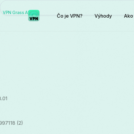
VPN Grass AI
Čo je VPN?
Výhody
Ako 