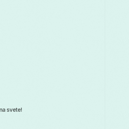
Македонски
Melayu
മലയാളം
मराठ
Română
Русский
Српски
සිංහල
తెలుగు
ไทย
Tü
na svete!