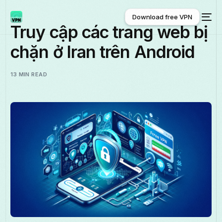
Download free VPN
Truy cập các trang web bị
chặn ở Iran trên Android
Download free VPN
13 MIN READ
Tiếng Việt