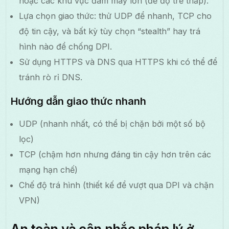
hoặc các khu vực đám mây lớn (để độ trễ thấp).
Lựa chọn giao thức: thử UDP để nhanh, TCP cho
độ tin cậy, và bất kỳ tùy chọn “stealth” hay trá
hình nào để chống DPI.
Sử dụng HTTPS và DNS qua HTTPS khi có thể để
tránh rò rỉ DNS.
Hướng dẫn giao thức nhanh
UDP (nhanh nhất, có thể bị chặn bởi một số bộ
lọc)
TCP (chậm hơn nhưng đáng tin cậy hơn trên các
mạng hạn chế)
Chế độ trá hình (thiết kế để vượt qua DPI và chặn
VPN)