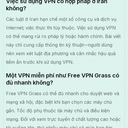
Việc sử dụng VPN có hợp pháp ở Iran
không?
Các luật ở Iran hạn chế một số công cụ và dịch vụ
Internet; việc thực thi tùy thuộc. Việc sử dụng VPN
có thể mang rủi ro pháp lý hoặc hành chính. Bài viết
này chỉ cung cấp thông tin kỹ thuật—người dùng
nên xem xét luật địa phương và cân nhắc hậu quả
tiềm ẩn trước khi sử dụng VPN.
Một VPN miễn phí như Free VPN Grass có
đủ nhanh không?
Free VPN Grass có thể đủ nhanh cho duyệt web và
mạng xã hội, đặc biệt khi bạn chọn các máy chủ
gần. Tốc độ phụ thuộc tải máy chủ và điều kiện
mạng. Đối với xem trực tuyến ở chất lượng cao hoặc
tải xuống lớn, thử nhiều máy chủ sẽ giúp bạn tìm