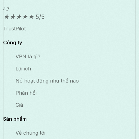
4.7
★
★
★
★
★
5/5
TrustPilot
Công ty
VPN là gì?
Lợi ích
Nó hoạt động như thế nào
Phản hồi
Giá
Sản phẩm
Về chúng tôi