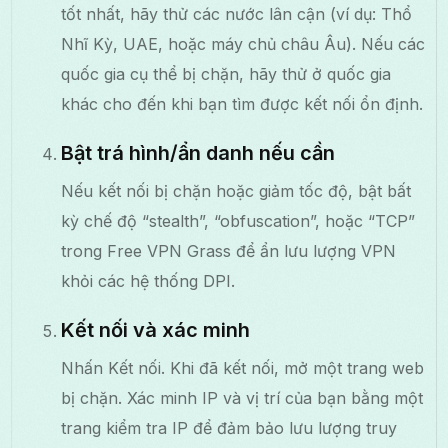
tốt nhất, hãy thử các nước lân cận (ví dụ: Thổ
Nhĩ Kỳ, UAE, hoặc máy chủ châu Âu). Nếu các
quốc gia cụ thể bị chặn, hãy thử ở quốc gia
khác cho đến khi bạn tìm được kết nối ổn định.
Bật trá hình/ẩn danh nếu cần
Nếu kết nối bị chặn hoặc giảm tốc độ, bật bất
kỳ chế độ “stealth”, “obfuscation”, hoặc “TCP”
trong Free VPN Grass để ẩn lưu lượng VPN
khỏi các hệ thống DPI.
Kết nối và xác minh
Nhấn Kết nối. Khi đã kết nối, mở một trang web
bị chặn. Xác minh IP và vị trí của bạn bằng một
trang kiểm tra IP để đảm bảo lưu lượng truy