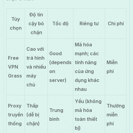
Độ tin
Tùy
cậy bỏ
Tốc độ
Riêng tư
Chi phí
chọn
chặn
Mã hóa
Cao với
Good
mạnh; các
Free
trá hình
(depends
tính năng
Miễn
VPN
và nhiều
on
của ứng
phí
Grass
máy
server)
dụng khác
chủ
nhau
Yếu (không
Proxy
Thấp
Thường
Trung
mã hóa
truyền
(dễ bị
miễn
bình
toàn thiết
thống
chặn)
phí
bị)