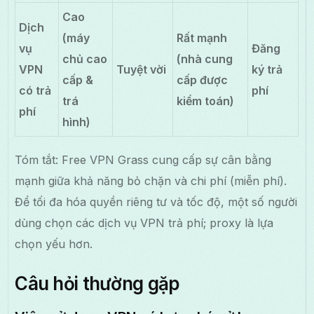
Cao
Dịch
(máy
Rất mạnh
vụ
Đăng
chủ cao
(nhà cung
VPN
Tuyệt vời
ký trả
cấp &
cấp được
có trả
phí
trá
kiểm toán)
phí
hình)
Tóm tắt: Free VPN Grass cung cấp sự cân bằng
mạnh giữa khả năng bỏ chặn và chi phí (miễn phí).
Để tối đa hóa quyền riêng tư và tốc độ, một số người
dùng chọn các dịch vụ VPN trả phí; proxy là lựa
chọn yếu hơn.
Câu hỏi thường gặp