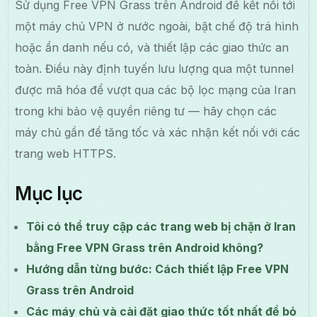
Sử dụng Free VPN Grass trên Android để kết nối tới
một máy chủ VPN ở nước ngoài, bật chế độ trá hình
hoặc ẩn danh nếu có, và thiết lập các giao thức an
toàn. Điều này định tuyến lưu lượng qua một tunnel
được mã hóa để vượt qua các bộ lọc mạng của Iran
trong khi bảo vệ quyền riêng tư — hãy chọn các
máy chủ gần để tăng tốc và xác nhận kết nối với các
trang web HTTPS.
Mục lục
Tôi có thể truy cập các trang web bị chặn ở Iran
bằng Free VPN Grass trên Android không?
Hướng dẫn từng bước: Cách thiết lập Free VPN
Grass trên Android
Các máy chủ và cài đặt giao thức tốt nhất để bỏ