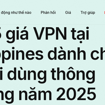
 động như thế nào
Phản hồi
Giá
Trợ giúp
 giá VPN tại
ppines dành c
i dùng thông
ng năm 2025