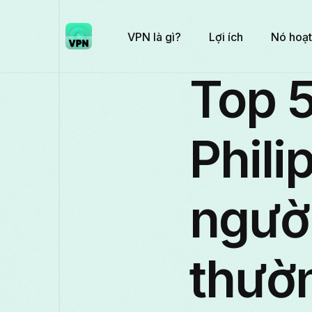
VPN là gì?
Lợi ích
Nó hoạt
Top 5
Phili
ngườ
thườ