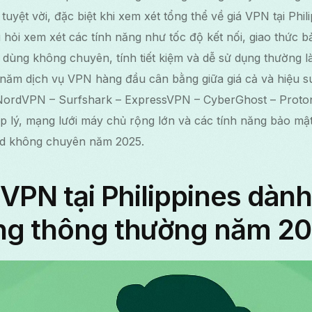
uyệt vời, đặc biệt khi xem xét tổng thể về giá VPN tại Phi
ỏi xem xét các tính năng như tốc độ kết nối, giao thức bả
i dùng không chuyên, tính tiết kiệm và dễ sử dụng thường l
 năm dịch vụ VPN hàng đầu cân bằng giữa giá cả và hiệu s
 – NordVPN – Surfshark – ExpressVPN – CyberGhost – Prot
p lý, mạng lưới máy chủ rộng lớn và các tính năng bảo mậ
id không chuyên năm 2025.
 VPN tại Philippines dàn
ng thông thường năm 2