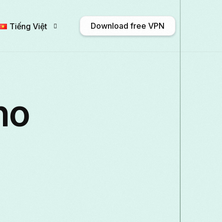
Download free VPN
Tiếng Việt
English
Afrikaans
Shqip
አማር
ho
Български
ဗမာစာ
Català
中文
Français
Galego
ქართული
Deuts
Italiano
日本語
ಕನ್ನಡ
Қазақ тіл