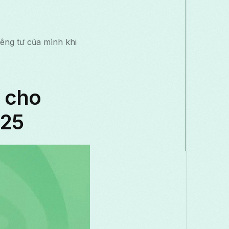
Македонски
Melayu
മലയാളം
मर
Română
Русский
Српски
සිං
êng tư của mình khi
తెలుగు
ไทย
T
h cho
025