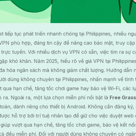
net tiếp tục phát triển nhanh chóng tại Philippines, nhiều 
 VPN phù hợp, đáng tin cậy để nâng cao bảo mật, truy cập
m trực tuyến. Với nhiều dịch vụ VPN có sẵn, việc tìm ra sự c
gặp khó khăn. Năm 2025, hiểu rõ về giá VPN tại Philippines
đa hóa ngân sách mà không giảm chất lượng. Hướng dẫn n
i dùng không chuyên tại Philippines, nhấn mạnh về tính t
 qua hạn chế, tăng tốc chơi game hay bảo vệ Wi-Fi, các l
 bỏ ra. Ngoài ra, một lựa chọn miễn phí nổi bật là
Free Gras
toàn, dành riêng cho thiết bị Android. Không cần đăng ký,
được hỗ trợ bởi trí tuệ nhân tạo để giữ cho việc duyệt web
 giúp vượt qua hạn chế, tăng tốc chơi game, bảo vệ kết nố
 cả đều miễn phí. Đối với người dùng không chuyên có ngâ