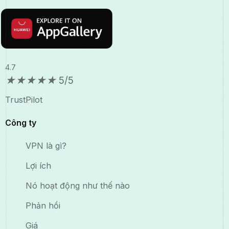
4.7
★
★
★
★
★
5/5
TrustPilot
Công ty
VPN là gì?
Lợi ích
Nó hoạt động như thế nào
Phản hồi
Giá