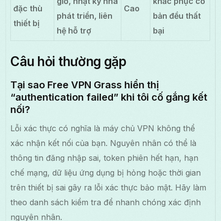
giờ, nhật ký nhà
khắc phục cơ
đặc thù
Cao
phát triển, liên
bản đều thất
thiết bị
hệ hỗ trợ
bại
Câu hỏi thường gặp
Tại sao Free VPN Grass hiển thị
“authentication failed” khi tôi cố gắng kết
nối?
Lỗi xác thực có nghĩa là máy chủ VPN không thể
xác nhận kết nối của bạn. Nguyên nhân có thể là
thông tin đăng nhập sai, token phiên hết hạn, hạn
chế mạng, dữ liệu ứng dụng bị hỏng hoặc thời gian
trên thiết bị sai gây ra lỗi xác thực bảo mật. Hãy làm
theo danh sách kiểm tra để nhanh chóng xác định
nguyên nhân.