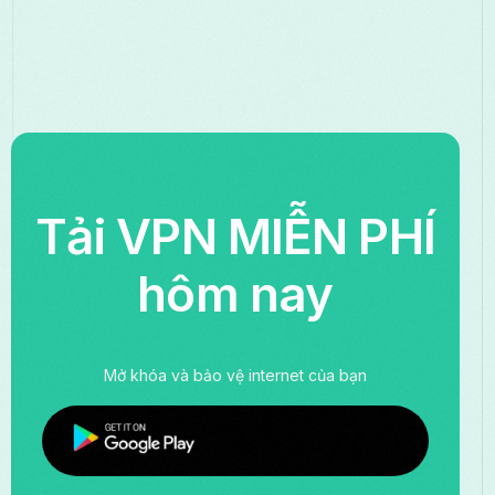
Tải VPN MIỄN PHÍ
hôm nay
Mở khóa và bảo vệ internet của bạn