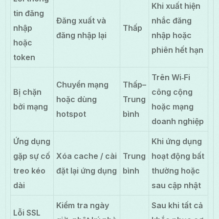
Khi xuất hiện
tin đăng
Đăng xuất và
nhắc đăng
nhập
Thấp
đăng nhập lại
nhập hoặc
hoặc
phiên hết hạn
token
Trên Wi‑Fi
Chuyển mạng
Thấp–
Bị chặn
công cộng
hoặc dùng
Trung
bởi mạng
hoặc mạng
hotspot
bình
doanh nghiệp
Ứng dụng
Khi ứng dụng
gặp sự cố
Xóa cache / cài
Trung
hoạt động bất
treo kéo
đặt lại ứng dụng
bình
thường hoặc
dài
sau cập nhật
Kiểm tra ngày
Sau khi tất cả
Lỗi SSL