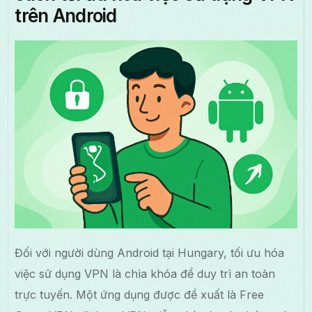
trên Android
Đối với người dùng Android tại Hungary, tối ưu hóa
việc sử dụng VPN là chìa khóa để duy trì an toàn
trực tuyến. Một ứng dụng được đề xuất là Free