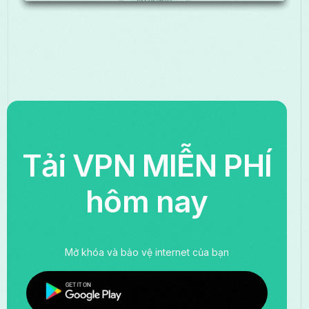
Tải VPN MIỄN PHÍ
hôm nay
Mở khóa và bảo vệ internet của bạn