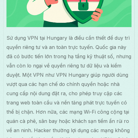
Sử dụng VPN tại Hungary là điều cần thiết để duy trì
quyền riêng tư và an toàn trực tuyến. Quốc gia này
đã có bước tiến lớn trong hạ tầng kỹ thuật số, nhưng
vẫn còn lo ngại về quyền riêng tư dữ liệu và kiểm
duyệt. Một VPN như VPN Hungary giúp người dùng
vượt qua các hạn chế do chính quyền hoặc nhà
cung cấp nội dung đặt ra, cho phép truy cập các
trang web toàn cầu và nền tảng phát trực tuyến có
thể bị chặn. Hơn nữa, các mạng Wi-Fi công cộng tại
quán cà phê, sân bay hoặc khách sạn tiềm ẩn rủi ro
về an ninh. Hacker thường lợi dụng các mạng không