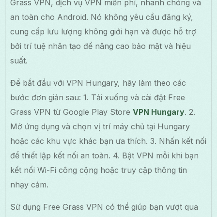
Grass VPN, dịch vụ VPN miễn phí, nhanh chóng và
an toàn cho Android. Nó không yêu cầu đăng ký,
cung cấp lưu lượng không giới hạn và được hỗ trợ
bởi trí tuệ nhân tạo để nâng cao bảo mật và hiệu
suất.
Để bắt đầu với VPN Hungary, hãy làm theo các
bước đơn giản sau: 1. Tải xuống và cài đặt Free
Grass VPN từ Google Play Store
VPN Hungary
. 2.
Mở ứng dụng và chọn vị trí máy chủ tại Hungary
hoặc các khu vực khác bạn ưa thích. 3. Nhấn kết nối
để thiết lập kết nối an toàn. 4. Bật VPN mỗi khi bạn
kết nối Wi-Fi công cộng hoặc truy cập thông tin
nhạy cảm.
Sử dụng Free Grass VPN có thể giúp bạn vượt qua