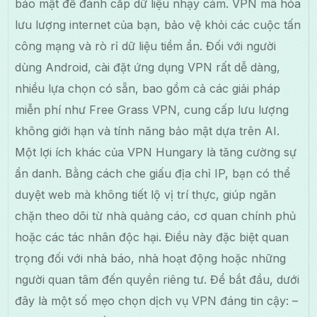
bảo mật để đánh cắp dữ liệu nhạy cảm. VPN mã hóa
lưu lượng internet của bạn, bảo vệ khỏi các cuộc tấn
công mạng và rò rỉ dữ liệu tiềm ẩn. Đối với người
dùng Android, cài đặt ứng dụng VPN rất dễ dàng,
nhiều lựa chọn có sẵn, bao gồm cả các giải pháp
miễn phí như Free Grass VPN, cung cấp lưu lượng
không giới hạn và tính năng bảo mật dựa trên AI.
Một lợi ích khác của VPN Hungary là tăng cường sự
ẩn danh. Bằng cách che giấu địa chỉ IP, bạn có thể
duyệt web mà không tiết lộ vị trí thực, giúp ngăn
chặn theo dõi từ nhà quảng cáo, cơ quan chính phủ
hoặc các tác nhân độc hại. Điều này đặc biệt quan
trọng đối với nhà báo, nhà hoạt động hoặc những
người quan tâm đến quyền riêng tư. Để bắt đầu, dưới
đây là một số mẹo chọn dịch vụ VPN đáng tin cậy: –