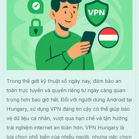
Trong thế giới kỹ thuật số ngày nay, đảm bảo an
toàn trực tuyến và quyền riêng tư ngày càng quan
trọng hơn bao giờ hết. Đối với người dùng Android tại
Hungary, sử dụng VPN đáng tin cậy có thể giúp bảo
vệ dữ liệu cá nhân, vượt qua hạn chế và tận hưởng
trải nghiệm internet an toàn hơn. VPN Hungary là
lựa chọn phổ biến của nhiều người, nhưng việc chọn