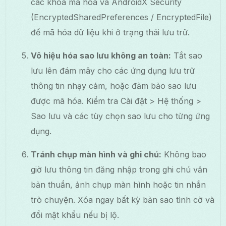
các khóa mã hóa và AndroidX Security
(EncryptedSharedPreferences / EncryptedFile)
để mã hóa dữ liệu khi ở trạng thái lưu trữ.
Vô hiệu hóa sao lưu không an toàn:
Tắt sao
lưu lên đám mây cho các ứng dụng lưu trữ
thông tin nhạy cảm, hoặc đảm bảo sao lưu
được mã hóa. Kiểm tra Cài đặt > Hệ thống >
Sao lưu và các tùy chọn sao lưu cho từng ứng
dụng.
Tránh chụp màn hình và ghi chú:
Không bao
giờ lưu thông tin đăng nhập trong ghi chú văn
bản thuần, ảnh chụp màn hình hoặc tin nhắn
trò chuyện. Xóa ngay bất kỳ bản sao tình cờ và
đổi mật khẩu nếu bị lộ.