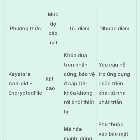
Mức
độ
Phương thức
Ưu điểm
Nhược điểm
bảo
mật
Khóa dựa
trên phần
Yêu cầu hỗ
Keystore
cứng; bảo vệ
trợ ứng dụng
Rất
Android +
ở cấp OS;
hoặc triển
cao
EncryptedFile
khóa không
khai từ nhà
rời khỏi thiết
phát triển
bị
Phụ thuộc
Mã hóa
vào bảo mật
mạnh; đồng