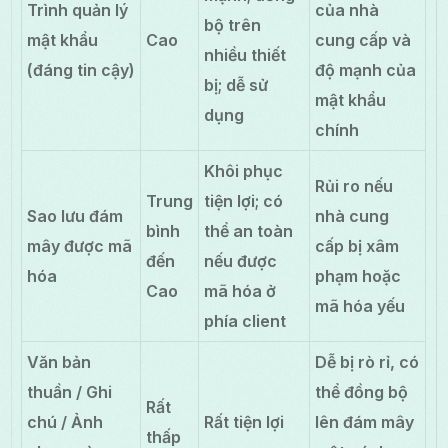
Trình quản lý
của nhà
bộ trên
mật khẩu
Cao
cung cấp và
nhiều thiết
(đáng tin cậy)
độ mạnh của
bị; dễ sử
mật khẩu
dụng
chính
Khôi phục
Rủi ro nếu
Trung
tiện lợi; có
Sao lưu đám
nhà cung
bình
thể an toàn
mây được mã
cấp bị xâm
đến
nếu được
hóa
phạm hoặc
Cao
mã hóa ở
mã hóa yếu
phía client
Văn bản
Dễ bị rò rỉ, có
thuần / Ghi
thể đồng bộ
Rất
chú / Ảnh
Rất tiện lợi
lên đám mây
thấp