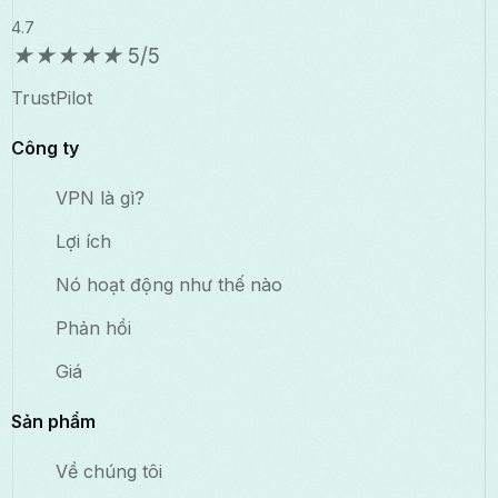
4.7
★
★
★
★
★
5/5
TrustPilot
Công ty
VPN là gì?
Lợi ích
Nó hoạt động như thế nào
Phản hồi
Giá
Sản phẩm
Về chúng tôi