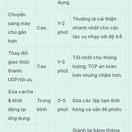
dụng
Chuyển
Thường là cải thiện
sang máy
1–2
Cao
nhanh nhất cho các
chủ gần
phút
tác vụ nhạy với độ trễ
hơn
Thay đổi
Tốt nhất cho thông
giao thức
1–3
Cao
lượng; TCP an toàn
thành
phút
hơn nhưng chậm hơn
UDP/tối ưu
Xóa cache
& khởi
Trung
2–5
Sửa các tệp tạm thời
động lại
bình
phút
hỏng và vấn đề phiên
ứng dụng
Giành lại băng thông