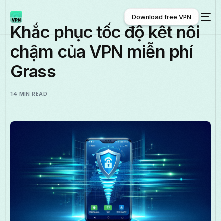
Download free VPN
Khắc phục tốc độ kết nối
chậm của VPN miễn phí
Download free VPN
Grass
14 MIN READ
Tiếng Việt