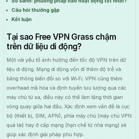
So sánh: phương pháp nào hoạt động tốt nhất?
Câu hỏi thường gặp
Kết luận
Tại sao Free VPN Grass chậm
trên dữ liệu di động?
Một vài yếu tố ảnh hưởng đến tốc độ VPN trên dữ
liệu di động. Mạng di động vốn dĩ thêm độ trễ và
băng thông biến đổi so với Wi‑Fi. VPN cũng thêm
overhead mã hóa và định tuyến lưu lượng qua các
máy chủ từ xa, điều này có thể làm tăng thời gian
vòng quay giữa hai đầu. Xác định xem vấn đề là cục
bộ (thiết bị, SIM, APN), phía máy chủ (máy chủ VPN
quá tải) hay ở cấp mạng (hạn chế từ nhà mạng) sẽ
giúp xác định giải pháp phù hợp.