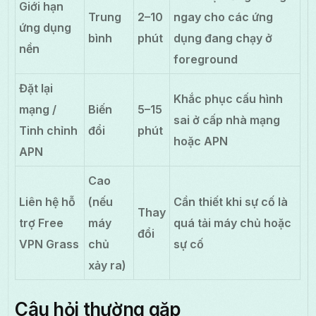
Giới hạn
Trung
2–10
ngay cho các ứng
ứng dụng
bình
phút
dụng đang chạy ở
nền
foreground
Đặt lại
Khắc phục cấu hình
mạng /
Biến
5–15
sai ở cấp nhà mạng
Tinh chỉnh
đổi
phút
hoặc APN
APN
Cao
Liên hệ hỗ
(nếu
Cần thiết khi sự cố là
Thay
trợ Free
máy
quá tải máy chủ hoặc
đổi
VPN Grass
chủ
sự cố
xảy ra)
Câu hỏi thường gặp