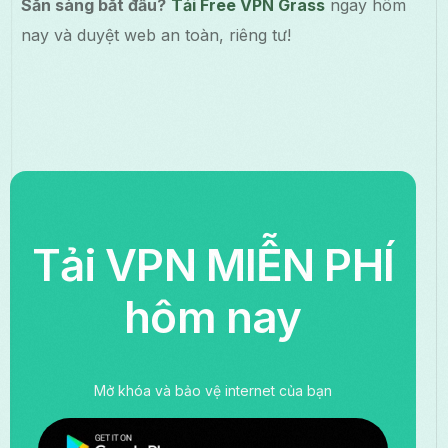
Sẵn sàng bắt đầu?
Tải Free VPN Grass
ngay hôm
nay và duyệt web an toàn, riêng tư!
Tải VPN MIỄN PHÍ
hôm nay
Mở khóa và bảo vệ internet của bạn