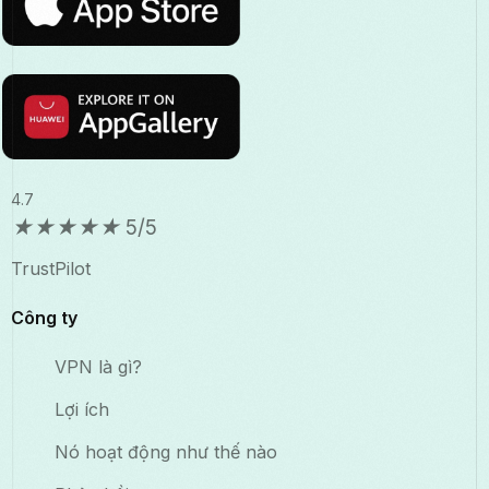
4.7
★
★
★
★
★
5/5
TrustPilot
Công ty
VPN là gì?
Lợi ích
Nó hoạt động như thế nào