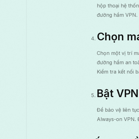
hộp thoại hệ thố
đường hầm VPN.
Chọn má
Chọn một vị trí m
đường hầm an toà
Kiểm tra kết nối 
Bật VPN 
Để bảo vệ liên tụ
Always-on VPN. Đ