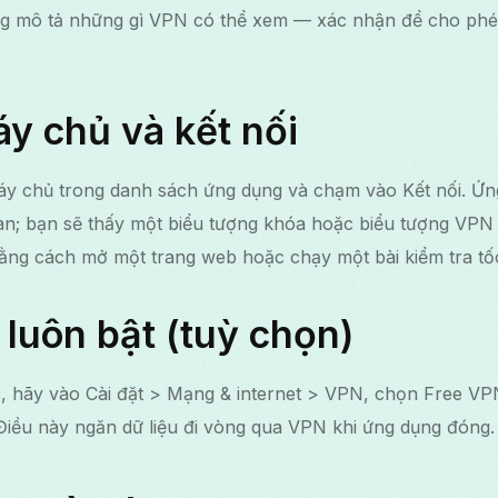
ng mô tả những gì VPN có thể xem — xác nhận để cho phé
y chủ và kết nối
áy chủ trong danh sách ứng dụng và chạm vào Kết nối. Ứng
n; bạn sẽ thấy một biểu tượng khóa hoặc biểu tượng VPN ở
bằng cách mở một trang web hoặc chạy một bài kiểm tra tố
luôn bật (tuỳ chọn)
c, hãy vào Cài đặt > Mạng & internet > VPN, chọn Free VP
iều này ngăn dữ liệu đi vòng qua VPN khi ứng dụng đóng.