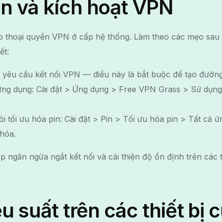
n và kích hoạt VPN
p thoại quyền VPN ở cấp hệ thống. Làm theo các mẹo sa
ết:
yêu cầu kết nối VPN — điều này là bắt buộc để tạo đườ
ứng dụng: Cài đặt > Ứng dụng > Free VPN Grass > Sử dụng 
ỏi tối ưu hóa pin: Cài đặt > Pin > Tối ưu hóa pin > Tất cả
hóa.
 ngăn ngừa ngắt kết nối và cải thiện độ ổn định trên các t
u suất trên các thiết bị 