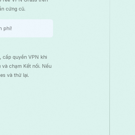
ần cứng cũ.
 phí!
y, cấp quyền VPN khi
ủ và chạm Kết nối. Nếu
s và thử lại.