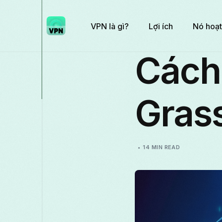
VPN là gì?
Lợi ích
Nó hoạt
Cách 
Grass
14 MIN READ