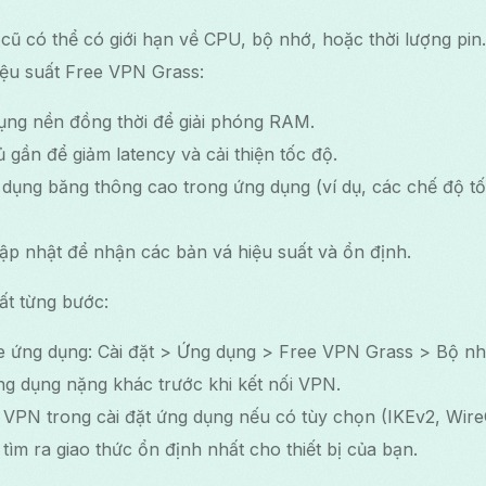
 cũ có thể có giới hạn về CPU, bộ nhớ, hoặc thời lượng pin
hiệu suất Free VPN Grass:
ụng nền đồng thời để giải phóng RAM.
gần để giảm latency và cải thiện tốc độ.
 dụng băng thông cao trong ứng dụng (ví dụ, các chế độ tố
ập nhật để nhận các bản vá hiệu suất và ổn định.
ất từng bước:
 ứng dụng: Cài đặt > Ứng dụng > Free VPN Grass > Bộ n
g dụng nặng khác trước khi kết nối VPN.
 VPN trong cài đặt ứng dụng nếu có tùy chọn (IKEv2, Wire
ìm ra giao thức ổn định nhất cho thiết bị của bạn.