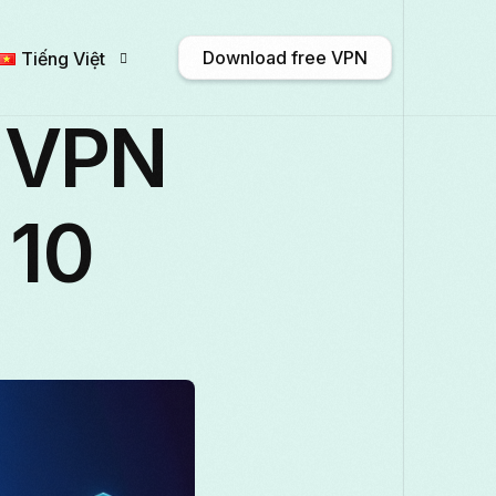
Download free VPN
Tiếng Việt
e VPN
English
Afrikaans
Shqip
አማር
 10
Български
ဗမာစာ
Català
中文
Français
Galego
ქართული
Deuts
Italiano
日本語
ಕನ್ನಡ
Қазақ тіл