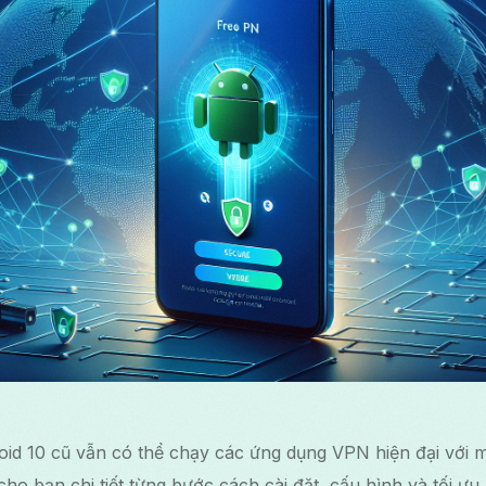
id 10 cũ vẫn có thể chạy các ứng dụng VPN hiện đại với mộ
ho bạn chi tiết từng bước cách cài đặt, cấu hình và tối ư