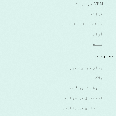
VPN کیا ہے؟
فوائد
یہ کیسے کام کرتا ہے
آراء
قیمت
مصنوعات
ہمارے بارے میں
بلاگ
رابطہ کریں / مدد
استعمال کی شرائط
رازداری کی پالیسی