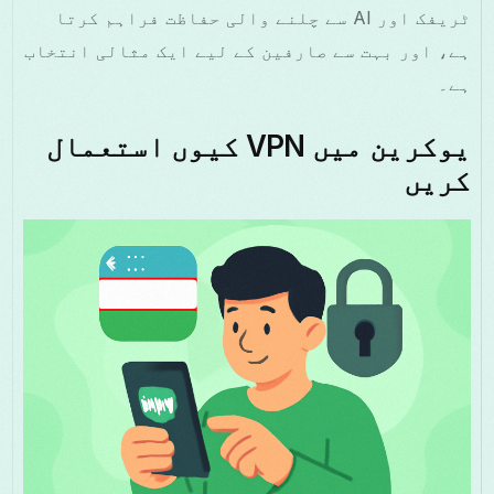
ٹریفک اور AI سے چلنے والی حفاظت فراہم کرتا
ہے، اور بہت سے صارفین کے لیے ایک مثالی انتخاب
ہے۔
یوکرین میں VPN کیوں استعمال
کریں