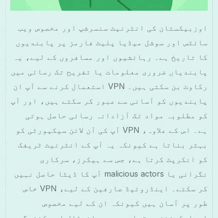
اوزبیکستان کی انٹرنیٹ سنسرشپ اور مخصوص ویب
سائٹس اور سوشل میڈیا پلیٹ فارمز پر پابندیوں
کا تاریخ ہے۔ رہائشیوں اور مسافروں کے لیے، یہ
پابندیاں ضروری معلومات یا تفریح تک رسائی میں
رکاوٹ بن سکتی ہیں۔ VPN استعمال کرنے سے آپ ان
پابندیوں کو آسانی سے عبور کر سکتے ہیں، اور آپ
کو مطلوبہ مواد تک آزادانہ رسائی حاصل ہوتی
ہے۔ اس کے علاوہ، VPN آپ کی آن لائن سیکیورٹی کو
بہتر بناتا ہے کیونکہ یہ آپ کے انٹرنیٹ ٹریفک
کو انکرپٹ کرتا ہے، جس سے ہیکرز، سرکاری
نگرانی یا malicious actors آپ کا ڈیٹا حاصل نہیں
کر سکتے۔ اینڈروئیڈ صارفین کے لیے، VPN خاص
طور پر آسان ہیں کیونکہ ان کے لیے مخصوص
ایپلیکیشنز دستیاب ہیں جو انسٹال اور کنفیگر