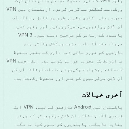
بغیر VPN کے غیر محفوظ عوامی وائی فائی نیٹ
ورکس سے کنکشن سے گریز کریں۔ ازبکستان میں VPN
میں سرمایہ کاری یقینی طور پر قابل ہے اگر آپ
آن لائن پرائیویسی، سیکیورٹی، اور بغیر کسی
پابندی کے رسائی کو ترجیح دیتے ہیں۔ VPN 3
مہینے مفت آفر اسے مزید پرکشش بناتی ہے،
صارفین کو فوری مالی ذمہ داری کے بغیر محفوظ
براؤزنگ کا تجربہ فراہم کرتی ہے۔ ایک اچھے VPN
کے ساتھ ہوشیار سیکیورٹی عادات اپنانا آپ کی
آن لائن سرگرمیوں کو نجی اور محفوظ رکھتا ہے۔
آخری خیالات
پاکستان میں Android صارفین کے لیے، VPN ایک
ضروری آلہ ہے تاکہ آن لائن سیکیورٹی کو بہتر
بنایا جا سکے، پابندیوں کو عبور کیا جا سکے،