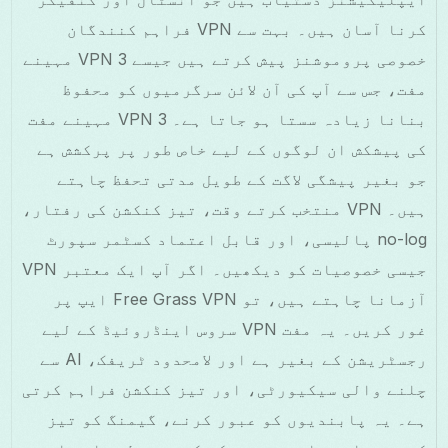
کرنا آسان ہیں۔ بہت سے VPN فراہم کنندگان
خصوصی پروموشنز پیش کرتے ہیں جیسے VPN 3 مہینے
مفت، جس سے آپ کی آن لائن سرگرمیوں کو محفوظ
بنانا زیادہ سستا ہو جاتا ہے۔ VPN 3 مہینے مفت
کی پیشکش ان لوگوں کے لیے خاص طور پر پرکشش ہے
جو بغیر پیشگی لاگت کے طویل مدتی تحفظ چاہتے
ہیں۔ VPN منتخب کرتے وقت، تیز کنکشن کی رفتار،
no-log پالیسی، اور قابل اعتماد کسٹمر سپورٹ
جیسی خصوصیات کو دیکھیں۔ اگر آپ ایک معتبر VPN
آزمانا چاہتے ہیں، تو Free Grass VPN ایپ پر
غور کریں۔ یہ مفت VPN سروس اینڈروئیڈ کے لیے
رجسٹریشن کے بغیر ہے اور لامحدود ٹریفک، AI سے
چلنے والی سیکیورٹی، اور تیز کنکشن فراہم کرتی
ہے۔ یہ پابندیوں کو عبور کرنے، گیمنگ کو تیز