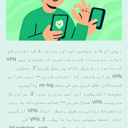
اپنی آن لائن سیکیورٹی اور براؤزنگ کے تجربے کو
زیادہ سے زیادہ کرنے کے لیے، ازبکستان میں VPN
کے ساتھ، درج ذیل نکات پر عمل کریں: 1. معتبر
VPN فراہم کنندہ کا انتخاب کریں — ایسے فراہم
کنندگان تلاش کریں جن کی سخت no-log پالیسی،
مضبوط انکرپشن، اور تیز سرورز ہوں۔ 2. براؤزنگ
سے پہلے VPN فعال کریں — حساس معلومات یا ویب
سائٹس تک رسائی سے قبل ہمیشہ اپنا VPN آن کریں
تاکہ تحفظ یقینی بنایا جا سکے۔ 3. VPN کی
خصوصیات استعمال کریں — جیسے kill switches، split