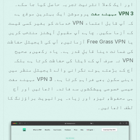
اور ایک کھلا انٹرنیٹ تجربہ حاصل کیا جا سکے۔
VPN 3 مہینے مفت
پروموشن ایک بہترین موقع ہے
کہ آپ قابل اعتماد VPN خدمات کو بغیر کسی قیمت
کے آزما سکیں۔ چاہے آپ مقبول آپشنز منتخب کریں
یا Free Grass VPN آزمائیں، آپ کی ڈیجیٹل حفاظت
کی ضمانت دینا قابلِ قدر ہے۔ یاد رکھیں، صحیح
VPN نہ صرف آپ کے ڈیٹا کی حفاظت کرتا ہے بلکہ
آج کے بڑھتے ہوئے نگرانی والے ڈیجیٹل منظر میں
ذہنی سکون بھی فراہم کرتا ہے۔ VPN 3 مہینے مفت
جیسی خصوصی پیشکشوں سے فائدہ اٹھائیں اور آج
ہی محفوظ، تیز، اور زیادہ پرائیویٹ براؤزنگ کا
لطف اٹھائیں۔