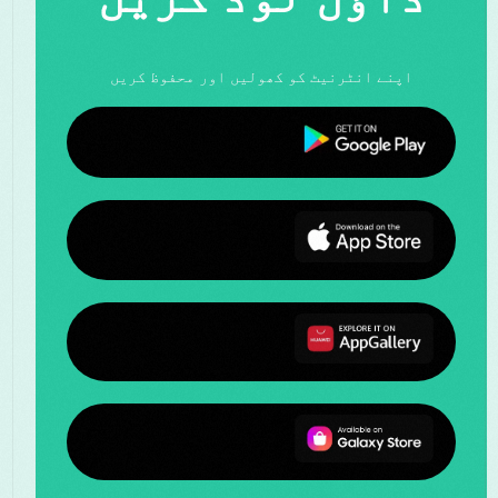
اپنے انٹرنیٹ کو کھولیں اور محفوظ کریں