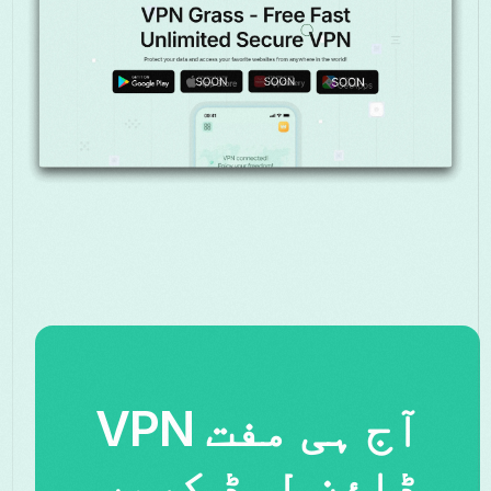
آج ہی مفت VPN
ڈاؤن لوڈ کریں