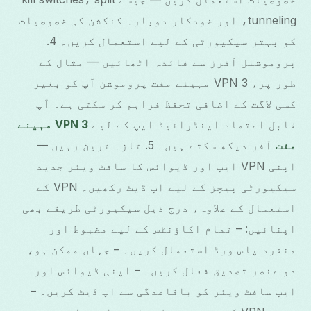
tunneling، اور خودکار دوبارہ کنکشن کی خصوصیات
کو بہتر سیکیورٹی کے لیے استعمال کریں۔ 4.
پروموشنل آفرز سے فائدہ اٹھائیں — مثال کے
طور پر، VPN 3 مہینے مفت پروموشن آپ کو بغیر
کسی لاگت کے اضافی تحفظ فراہم کر سکتی ہے۔ آپ
قابل اعتماد اینڈرائیڈ ایپ کے لیے
VPN 3 مہینے
مفت
آفر دیکھ سکتے ہیں۔ 5. تازہ ترین رہیں —
اپنی VPN ایپ اور ڈیوائس کا سافٹ ویئر جدید
سیکیورٹی پیچز کے لیے اپ ڈیٹ رکھیں۔ VPN کے
استعمال کے علاوہ، درج ذیل سیکیورٹی طریقے بھی
اپنائیں: – تمام اکاؤنٹس کے لیے مضبوط اور
منفرد پاس ورڈ استعمال کریں۔ – جہاں ممکن ہو،
دو عنصر تصدیق فعال کریں۔ – اپنی ڈیوائس اور
ایپ سافٹ ویئر کو باقاعدگی سے اپ ڈیٹ کریں۔ –