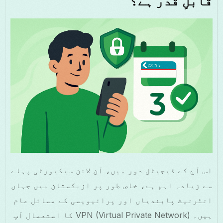
قابلِ قدر ہے؟
اس آج کے ڈیجیٹل دور میں، آن لائن سیکیورٹی پہلے
سے زیادہ اہم ہے، خاص طور پر ازبکستان میں جہاں
انٹرنیٹ پابندیاں اور پرائیویسی کے مسائل عام
ہیں۔ VPN (Virtual Private Network) کا استعمال آپ