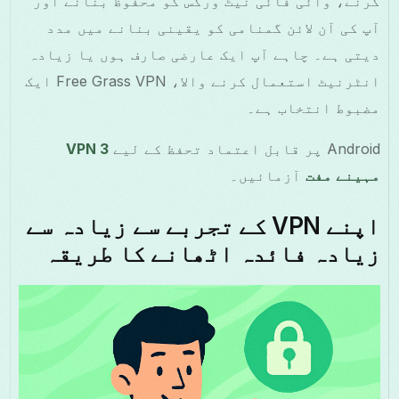
کرنے، وائی فائی نیٹ ورکس کو محفوظ بنانے اور
آپ کی آن لائن گمنامی کو یقینی بنانے میں مدد
دیتی ہے۔ چاہے آپ ایک عارضی صارف ہوں یا زیادہ
انٹرنیٹ استعمال کرنے والا، Free Grass VPN ایک
مضبوط انتخاب ہے۔
Android پر قابل اعتماد تحفظ کے لیے
VPN 3
مہینے مفت
آزمائیں۔
اپنے VPN کے تجربے سے زیادہ سے
زیادہ فائدہ اٹھانے کا طریقہ