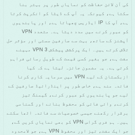
کی آن لائن حفاظت کو نمایاں طور پر بہتر بنا
سکتا ہے، کیونکہ یہ آپ کے ڈیٹا کو انکرپٹ کرتا
ہے، آپ کا IP ایڈریس چھپاتا ہے، اور پابندیوں
کو عبور کرنے میں مدد دیتا ہے۔ متعدد VPN
آپشنز کے ساتھ، بہت سے صارفین سستی اور مؤثر حل
تلاش کرتے ہیں۔ ایک پرکشش پیشکش VPN 3 مہینے
مفت ہے، جو بغیر کسی قیمت کے طویل رسائی فراہم
کرتی ہے۔ یہ مضمون جائزہ لیتا ہے کہ کیا
ازبکستان کے لیے VPN میں سرمایہ کاری کرنا
فائدہ مند ہے، خاص طور پر اینڈرائیڈ صارفین کے
لیے جو پابندیوں کو عبور کرنے، گیمنگ تیز
کرنے، وائی فائی کو محفوظ بنانے اور گمنامی
برقرار رکھنے جیسی خصوصیات سے فائدہ اٹھا سکتے
ہیں۔ ہم فری گراس VPN کو بھی نمایاں کریں گے،
جو ایک مفت، تیز اور محفوظ VPN ہے، جو لامحدود