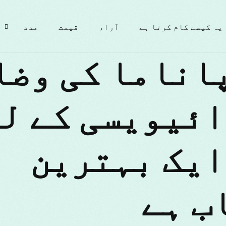
یہ کیسے کام کرتا ہے
آراء
قیمت
مدد
VP پاناما کی وض
ائیویسی کے ل
ایک بہترین
ب ہے