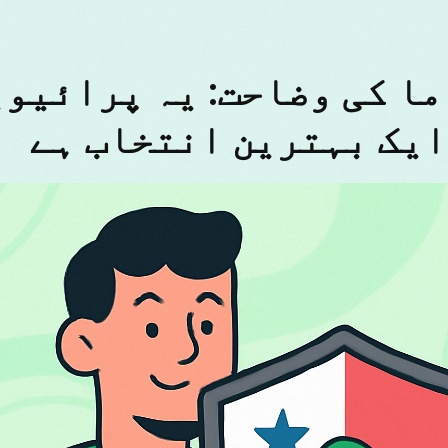
ناما کی وضاحت: یہ پرائیو
ایک بہترین انتخاب ہے