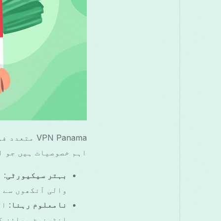
اہم خصوصیات ہیں جو ا
بہتر سیکیورٹی
: 
والی آنکھوں سے 
نامعلوم رہنا
انٹرنیٹ براؤز ک