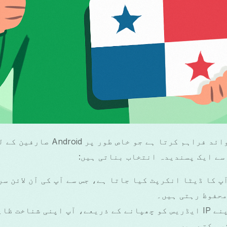
VPN Panama متعدد فوائد فراہم کرتا ہے
سے ایک پسندیدہ انتخاب بناتی ہیں:
آپ کا ڈیٹا انکرپٹ کیا جاتا ہے، جس سے آپ کی آن لائن س
محفوظ رہتی ہیں۔
: اپنے IP ایڈریس کو چھپانے کے ذریعے، آپ اپنی شناخت ظ
ر سکتے ہیں۔