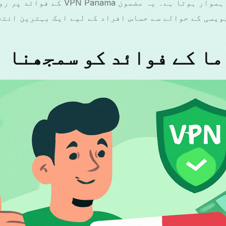
سے براؤزنگ کا تجربہ ہموار ہوتا ہے۔ یہ م
ویسی کے حوالے سے حساس افراد کے لیے ایک بہترین انتخ