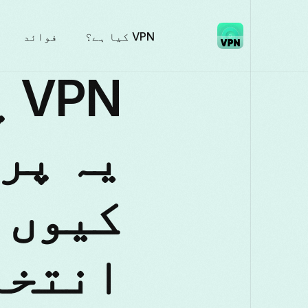
VPN کیا ہے؟
فوائد
N
یہ پر
کیوں 
انتخا