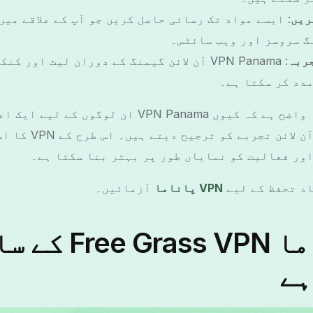
ریں
: ایسے مواد تک رسائی حاصل کریں جو آپ کے علاقے میں 
گ سروسز اور ویب سائٹس۔
ربہ
: VPN Panama آن لائن گیمنگ کے دوران لیٹ اور 
دد کر سکتا ہے۔
ان فوائد کے ساتھ، یہ واضح ہے کہ کیوں VPN Panama ان 
ور فعالیت کو نمایاں طور پر بہتر بنا سکتا ہے۔
VPN پاناما
آزمائیں۔
VPN پاناما  VPN
ہے