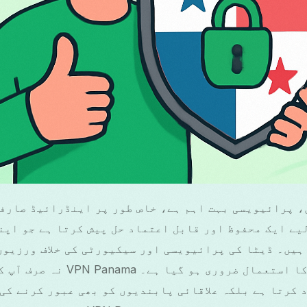
ں کے لیے ایک محفوظ اور قابل اعتماد حل پیش کرتا ہے جو اپ
ہیں۔ ڈیٹا کی پرائیویسی اور سیکیورٹی کی خلاف ورزیوں
خدشات کے ساتھ، VPN کا استعمال ضرور
 کرتا ہے بلکہ علاقائی پابندیوں کو بھی عبور کرنے کی