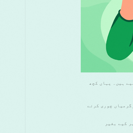
 جو خاص طور پر Android صارفین کے لیے ہیں۔ یہاں کچھ
رگرمیاں چوری کرنے
اہر کیے بغیر