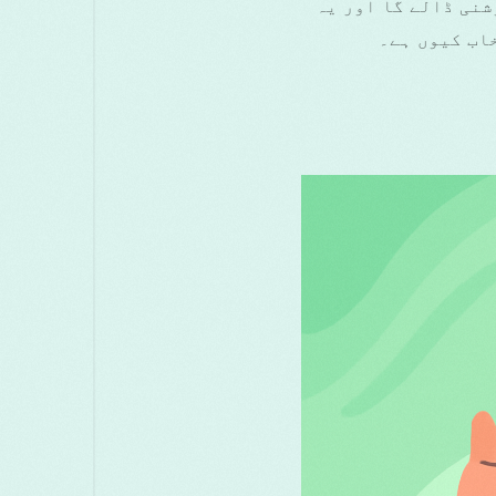
ضمون VPN Panama کے فوائد پر روشنی ڈالے گا اور یہ
اب کیوں ہے۔