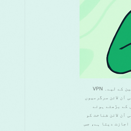
آج کے ڈیجیٹل دور میں، پرائیویسی بہت اہم ہے، خاص طور پر اینڈرائیڈ صارفین کے لیے۔ VPN
نی آن لائن سرگرمیوں
 کے بڑھتے ہوئے
ی ہو گیا ہے۔ VPN Panama نہ صرف آپ کی آن لائن شناخت کو
 اجازت دیتا ہے، جس