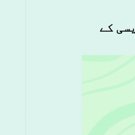
ाठी
മലയാളം
Melayu
Македонски
සිංහල
Српски
Русский
Română
یسی کے
çe
ไทย
తెలుగు