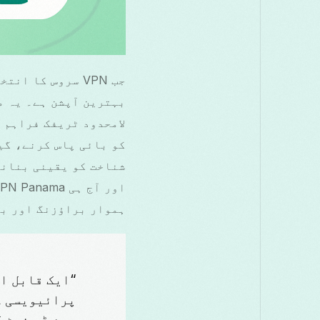
لامحدود ٹریفک فراہم 
شناخت کو یقینی بنانے
اور آج ہی VPN Panama کے فوائد سے لطف اندوز ہونا شروع کر سکتے ہیں۔
ہموار براؤزنگ اور بہ
پرائیویسی ک
جین ڈو نوٹ 