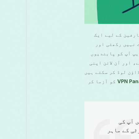
ہے تو Free Grass VPN اینڈرائیڈ صارفین کے لیے ایک
جسٹریشن کی ضرورت نہیں رکھتی اور
یپ آپ کو پابندیوں
Wi-Fi کنکشن کو محفوظ کرنے، اور آن لائن اپنی
اؤن لوڈ کر سکتے ہیں
VPN Pa
کو آزما کر
 میں آپ کی
ٹی کے ماہر