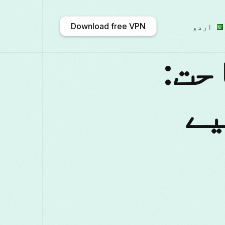
Download free VPN
اردو
احت:
አማርኛ
Shqip
Afrikaans
English
یے
中国)
Català
ဗမာစာ
Български
eutsch
ქართული
Galego
Français
Қазақ тілі
ಕನ್ನಡ
日本語
Italiano