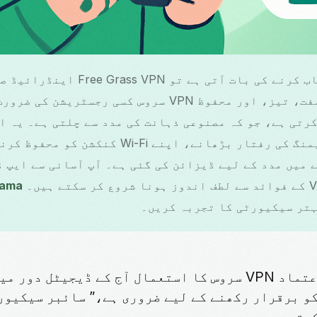
جب VPN سروس کا انتخاب کرنے کی بات آتی 
بہترین آپشن ہے۔ یہ مفت، تیز، اور محفوظ VPN سروس کسی ر
کرتی ہے، جو کہ مصنوعی ذہانت کی مدد سے چلتی ہے۔ یہ ا
کو بائی پاس کرنے، گیمنگ کی رفتار بڑھانے، اپنے 
 میں مدد کے لیے ڈیزائن کی گئی ہے۔ آپ آسانی سے ایپ ڈ
nama
تر سیکیورٹی کا تجربہ کریں۔
“ایک قابل اعتماد VPN سروس کا استعمال آج کے ڈیجیٹل دور
و برقرار رکھنے کے لیے ضروری ہے،” سائبر سیکیور
کرتی ہیں۔