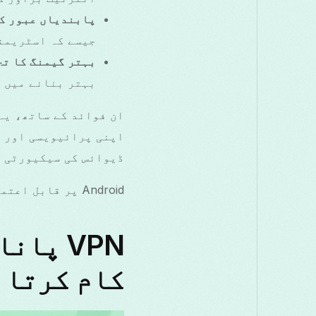
پابندیاں عبور ک
جیسے کہ اسٹریمن
بہتر گیمنگ کا تج
بہتر بنانے میں م
ڈیوائس کی سیکیورٹی ا
Android پر قابل اعتماد تحفظ کے لیے
کام کرتا 