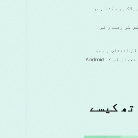
بلاک ہو سکتا ہے،
کنکشن کی رفتار کو
لوگوں کے لیے ایک اعلیٰ انتخاب ہے جو
اپنی پرائیویسی اور آن لائن تجربے کو ترجیح دیتے ہیں۔ اس طرح کے VPN کا استعمال آپ کے Android
Free Grass کے ساتھ کیسے