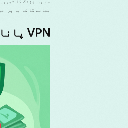
بتائے گا کہ یہ پرائی
VPN پاناما کے فوائد کو سمجھنا