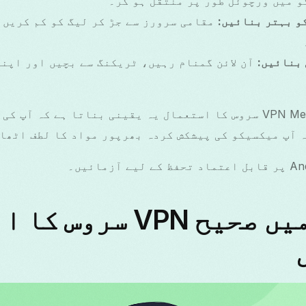
 میں ورچوئل طور پر منتقل ہو کر۔
و بہتر بنائیں:
مقامی سرورز سے جڑ کر لیگ کو کم کریں 
بنائیں:
آن لائن گمنام رہیں، ٹریکنگ سے بچیں اور اپن
ایک قابل اعتماد VPN Mexico سروس کا استعمال یہ یقینی بناتا ہے ک
 آپ میکسیکو کی پیشکش کردہ بھرپور مواد کا لطف اٹھا
میکسیکو میں صحیح VPN سر