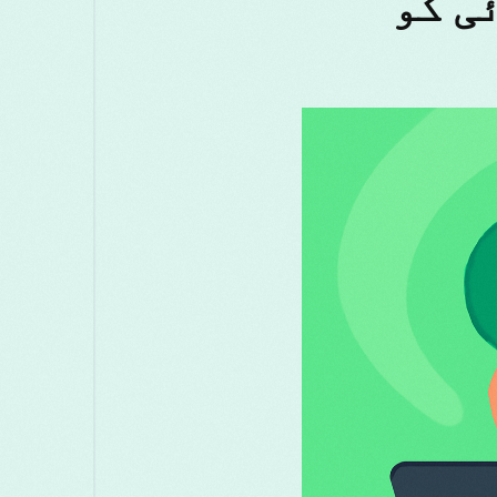
ئی کو
ाठी
മലയാളം
Melayu
Македонски
සිංහල
Српски
Русский
Română
çe
ไทย
తెలుగు