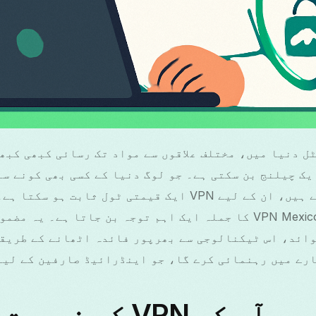
ل دنیا میں، مختلف علاقوں سے مواد تک رسائی کبھی کبھ
یک چیلنج بن سکتی ہے۔ جو لوگ دنیا کے کسی بھی کونے سے
لطف اندوز ہونا چاہتے ہیں، ان کے لیے VPN ایک قیمتی ٹول ثاب
محفوظ رسائی کے لیے VPN Mexico کا جملہ ایک اہم توجہ بن جاتا ہے
VP کی ضرورت کیوں ہے