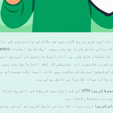
فین کے لیے ضروری ہو گئے ہیں جو علاقائی پابندیوں کو با
 جا سکتا، خاص طور پر انڈرائیڈ صارفین کے لیے جو دنیا
 لوکیشن تبدیل کر سکتے ہیں تاکہ ایسا لگے جیسے آپ می
ی والے مواد تک رسائی حاصل ہوتی ہے۔
فوظ کریں:
VPN آپ کے انٹرنیٹ ٹریفک کو انکرپٹ کرتا 
وں سے محفوظ رکھتا ہے۔
س کریں:
ایسے مواد تک رسائی حاصل کریں جو آپ کی موجو