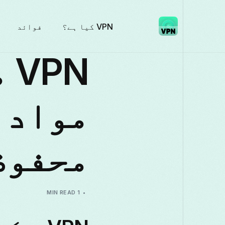
VPN کیا ہے؟
فوائد
N
مواد 
محفوظ
1 MIN READ