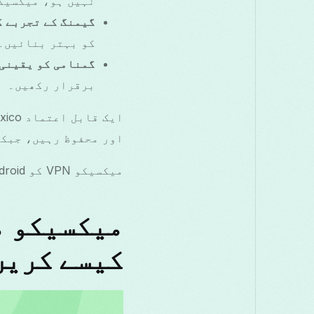
نہیں ہو، میکسیکو
گیمنگ کے تجربے ک
کو بہتر بنائیں۔
گمنامی کو یقینی 
برقرار رکھیں۔
اور محفوظ رہیں، جبکہ
میکسیکو VPN کو Android پر قابل اعتماد تحفظ کے لیے آزمائیں۔
کیسے کریں