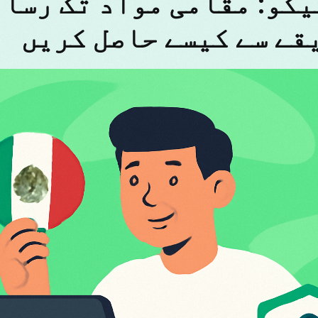
کسیکو: مقامی مواد تک رسا
قے سے کیسے حاصل کریں