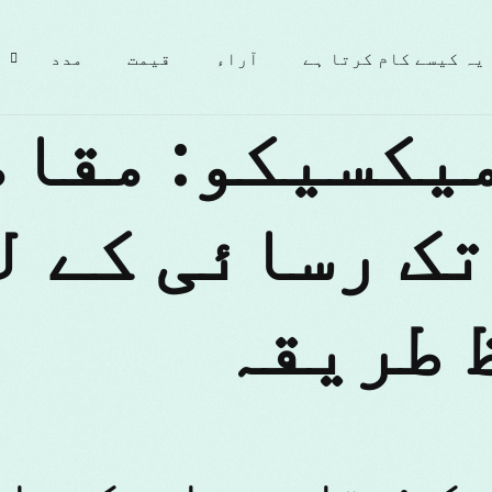
یہ کیسے کام کرتا ہے
آراء
قیمت
مدد
VP میکسیکو: مقا
تک رسائی کے ل
 طریقہ