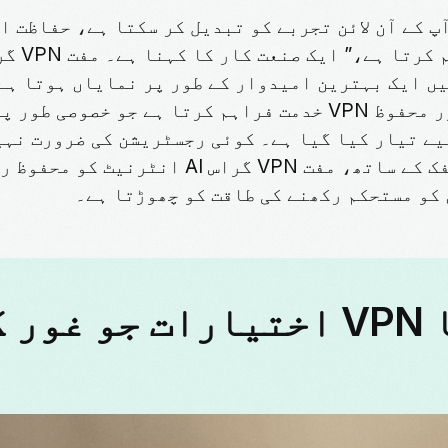
صحیح VPN آپ کے آن لائن تجربے کو تبدیل کر سکتا ہے، حفاظت
 میں ایک بہترین امیدوار کے طور پر نمایاں ہوتا ہے
مفت، تیز اور محفوظ VPN خدمت فراہم کرتا ہے جو خصوصی 
یے تیار کیا گیا ہے۔ کوئی رجسٹریشن کی ضرورت نہی
لامحدود ٹریفک کے ساتھ، مفت VPN گراس AI انٹرنیٹ
 کو مستحکم رکھنے کی طاقت کو چھوڑتا ہے۔
مزید سستا VPN اختیارات جو غ