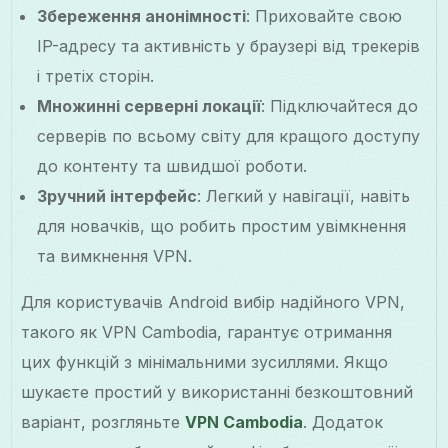
Збереження анонімності
: Приховайте свою
IP-адресу та активність у браузері від трекерів
і третіх сторін.
Множинні серверні локації
: Підключайтеся до
серверів по всьому світу для кращого доступу
до контенту та швидшої роботи.
Зручний інтерфейс
: Легкий у навігації, навіть
для новачків, що робить простим увімкнення
та вимкнення VPN.
Для користувачів Android вибір надійного VPN,
такого як VPN Cambodia, гарантує отримання
цих функцій з мінімальними зусиллями. Якщо
шукаєте простий у використанні безкоштовний
варіант, розгляньте
VPN Cambodia
. Додаток