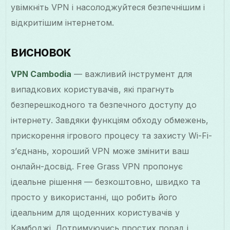
увімкніть VPN і насолоджуйтеся безпечнішим і
відкритішим інтернетом.
висновок
VPN Cambodia
— важливий інструмент для
випадкових користувачів, які прагнуть
безперешкодного та безпечного доступу до
інтернету. Завдяки функціям обходу обмежень,
прискорення ігрового процесу та захисту Wi-Fi-
з’єднань, хороший VPN може змінити ваш
онлайн-досвід. Free Grass VPN пропонує
ідеальне рішення — безкоштовно, швидко та
просто у використанні, що робить його
ідеальним для щоденних користувачів у
Камбоджі. Дотримуючись простих порад і