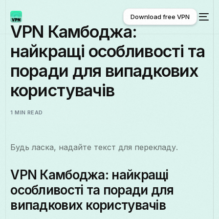
Download free VPN
VPN Камбоджа:
найкращі особливості та
Download free VPN
поради для випадкових
користувачів
1 MIN READ
Будь ласка, надайте текст для перекладу.
VPN Камбоджа: найкращі
особливості та поради для
випадкових користувачів
Українська