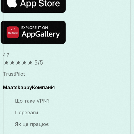
4.7
★
★
★
★
★
5/5
TrustPilot
MaatskappyКомпанія
Що таке VPN?
Переваги
Як це працює