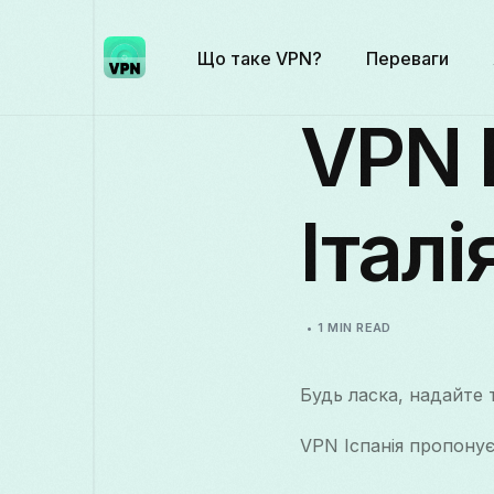
Що таке VPN?
Переваги
VPN 
Італі
1 MIN READ
Будь ласка, надайте 
VPN Іспанія пропонує