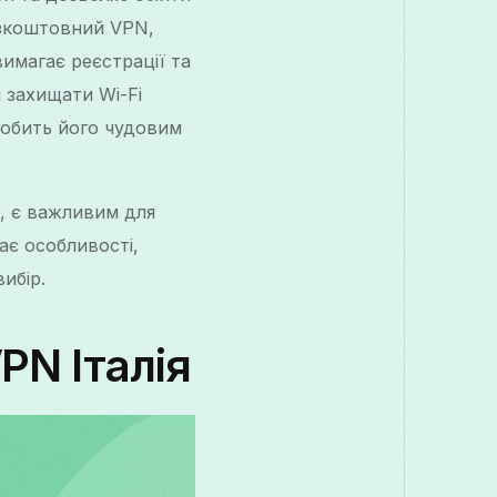
езкоштовний VPN,
вимагає реєстрації та
 захищати Wi-Fi
 робить його чудовим
х, є важливим для
ає особливості,
ибір.
PN Італія