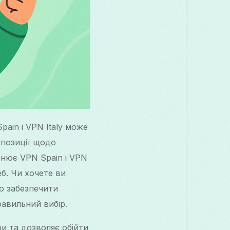
ain і VPN Italy може
опозиції щодо
внює VPN Spain і VPN
б. Чи хочете ви
бо забезпечити
авильний вибір.
и та дозволяє обійти