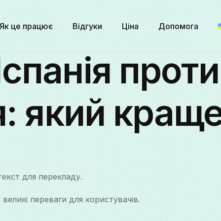
Як це працює
Відгуки
Ціна
Допомога
Іспанія прот
я: який кращ
текст для перекладу.
 великі переваги для користувачів.