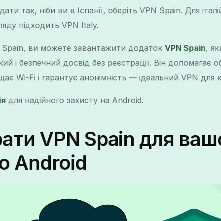
ати так, ніби ви в Іспанії, оберіть VPN Spain. Для італ
яду підходить VPN Italy.
 Spain, ви можете завантажити додаток
VPN Spain
, я
й і безпечний досвід без реєстрації. Він допомагає 
щає Wi-Fi і гарантує анонімність — ідеальний VPN для к
ія
для надійного захисту на Android.
ати VPN Spain для ваш
 Android