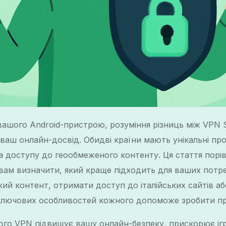
шого Android-пристрою, розуміння різниць між VPN Sp
ваш онлайн-досвід. Обидві країни мають унікальні пр
а доступу до геообмеженого контенту. Ця стаття порі
 вам визначити, який краще підходить для ваших потре
ий контент, отримати доступ до італійських сайтів а
 ключових особливостей кожного допоможе зробити пр
ого VPN підвищує вашу онлайн-безпеку, прискорює ігр