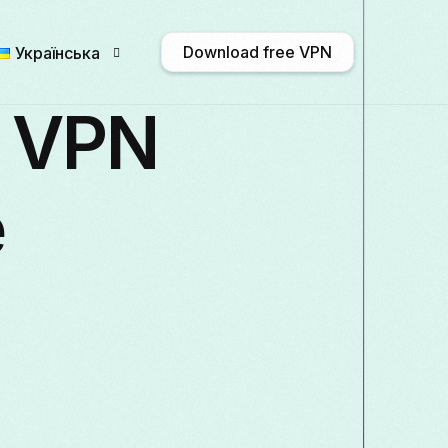
Download free VPN
Українська
и VPN
English
Afrikaans
Shqip
አማር
е
Български
ဗမာစာ
Català
中文
Français
Galego
ქართული
Deuts
Italiano
日本語
ಕನ್ನಡ
Қазақ тілі