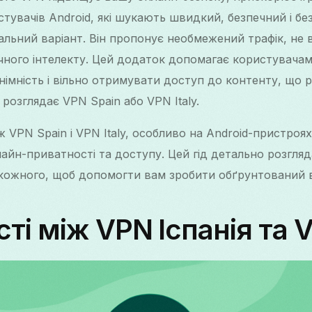
тувачів Android, які шукають швидкий, безпечний і б
альний варіант. Він пропонує необмежений трафік, не 
чного інтелекту. Цей додаток допомагає користувачам
онімність і вільно отримувати доступ до контенту, що
 розглядає VPN Spain або VPN Italy.
ж VPN Spain і VPN Italy, особливо на Android-пристроя
лайн-приватності та доступу. Цей гід детально розгляд
 кожного, щоб допомогти вам зробити обґрунтований в
ті між VPN Іспанія та V