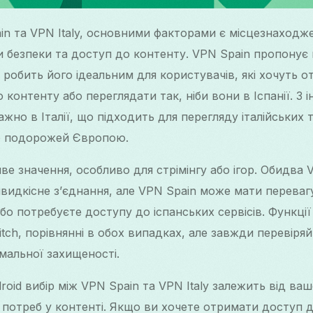
n та VPN Italy, основними факторами є місцезнаходже
и безпеки та доступ до контенту. VPN Spain пропонує
що робить його ідеальним для користувачів, які хочуть 
 контенту або переглядати так, ніби вони в Іспанії. З і
жно в Італії, що підходить для перегляду італійських
бо подорожей Європою.
е значення, особливо для стрімінгу або ігор. Обидва
видкісне з’єднання, але VPN Spain може мати переваг
бо потребуєте доступу до іспанських сервісів. Функції 
itch, порівнянні в обох випадках, але завжди перевіря
мальної захищеності.
roid вибір між VPN Spain та VPN Italy залежить від ва
потреб у контенті. Якщо ви хочете отримати доступ д