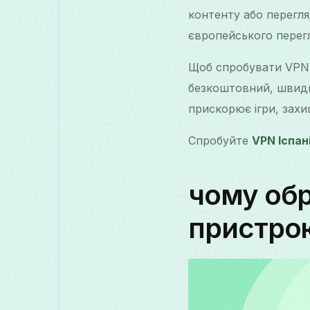
контенту або перегляд
європейського перегл
Щоб спробувати VPN
безкоштовний, швидки
прискорює ігри, захи
Спробуйте
VPN Іспан
чому обр
пристрою