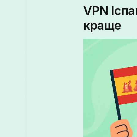
VPN Іспа
краще