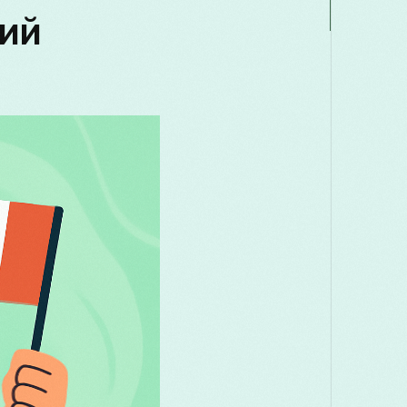
Македонски
Melayu
മലയാളം
मर
кий
Română
Русский
Српски
සිංහ
తెలుగు
ไทย
T