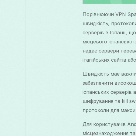
Порівнюючи VPN Spai
швидкість, протокол
серверів в Іспанії, 
місцевого іспанського
надає сервери перева
італійських сайтів а
Швидкість має важлив
забезпечити високош
іспанських серверів а
шифрування та kill sw
протоколи для макси
Для користувачів And
місцезнаходження та 