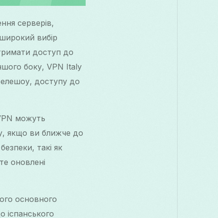
ння серверів,
 широкий вибір
отримати доступ до
ншого боку, VPN Italy
 телешоу, доступу до
 VPN можуть
у, якщо ви ближче до
безпеки, такі як
йте оновлені
шого основного
о іспанського