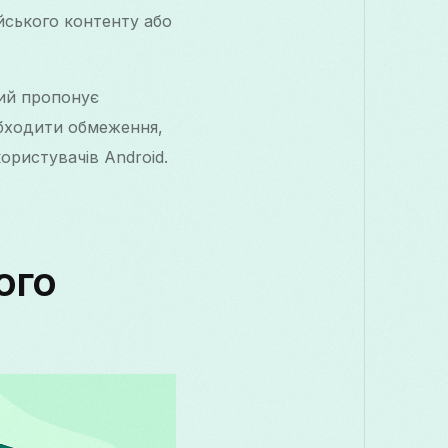
ійського контенту або
кий пропонує
обходити обмеження,
ористувачів Android.
ого