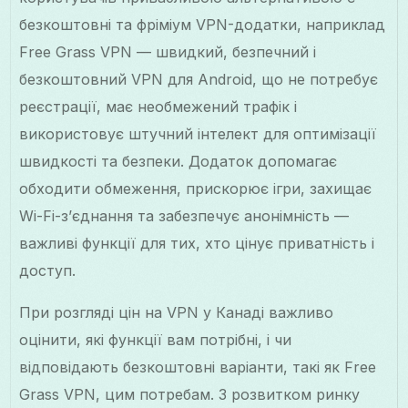
безкоштовні та фріміум VPN-додатки, наприклад
Free Grass VPN — швидкий, безпечний і
безкоштовний VPN для Android, що не потребує
реєстрації, має необмежений трафік і
використовує штучний інтелект для оптимізації
швидкості та безпеки. Додаток допомагає
обходити обмеження, прискорює ігри, захищає
Wi-Fi-з’єднання та забезпечує анонімність —
важливі функції для тих, хто цінує приватність і
доступ.
При розгляді цін на VPN у Канаді важливо
оцінити, які функції вам потрібні, і чи
відповідають безкоштовні варіанти, такі як Free
Grass VPN, цим потребам. З розвитком ринку