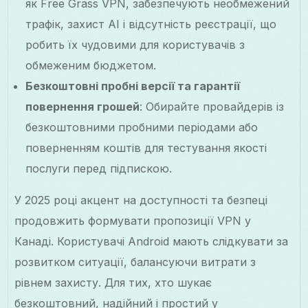
як Free Grass VPN, забезпечують необмежений
трафік, захист AI і відсутність реєстрації, що
робить їх чудовими для користувачів з
обмеженим бюджетом.
Безкоштовні пробні версії та гарантії
повернення грошей
: Обирайте провайдерів із
безкоштовними пробними періодами або
поверненням коштів для тестування якості
послуги перед підпискою.
У 2025 році акцент на доступності та безпеці
продовжить формувати пропозиції VPN у
Канаді. Користувачі Android мають слідкувати за
розвитком ситуації, балансуючи витрати з
рівнем захисту. Для тих, хто шукає
безкоштовний, надійний і простий у