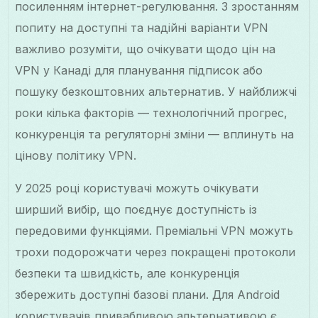
посиленням інтернет-регулювання. З зростанням
попиту на доступні та надійні варіанти VPN
важливо розуміти, що очікувати щодо цін на
VPN у Канаді для планування підписок або
пошуку безкоштовних альтернатив. У найближчі
роки кілька факторів — технологічний прогрес,
конкуренція та регуляторні зміни — вплинуть на
цінову політику VPN.
У 2025 році користувачі можуть очікувати
ширший вибір, що поєднує доступність із
передовими функціями. Преміальні VPN можуть
трохи подорожчати через покращені протоколи
безпеки та швидкість, але конкуренція
збережить доступні базові плани. Для Android
користувачів привабливою альтернативою є