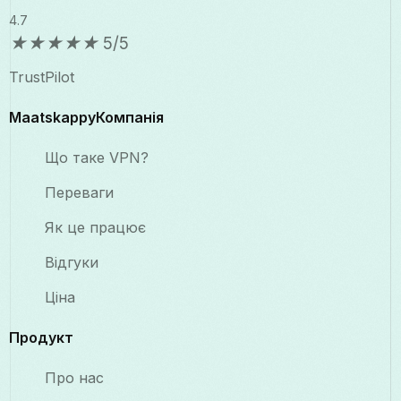
4.7
★
★
★
★
★
5/5
TrustPilot
MaatskappyКомпанія
Що таке VPN?
Переваги
Як це працює
Відгуки
Ціна
Продукт
Про нас