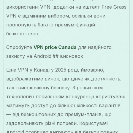
використанні VPN, додатки на кшталт Free Grass
VPN є відмінним вибором, оскільки вони
пропонують багато преміум-функцій
безкоштовно.
Спробуйте
VPN price Canada
для надійного
захисту на Android.## висновок
Ціна VPN у Канаді у 2025 році, ймовірно,
відображатиме ринок, що цінує як доступність,
так і високоякісну безпеку. З розвитком
технологій і посиленням конкуренції користувачі
матимуть доступ до більшої кількості варіантів
— від безкоштовних до преміум-планів, що
задовольняють різні потреби. Користувачі
Android особливо виграють від безкоштовних