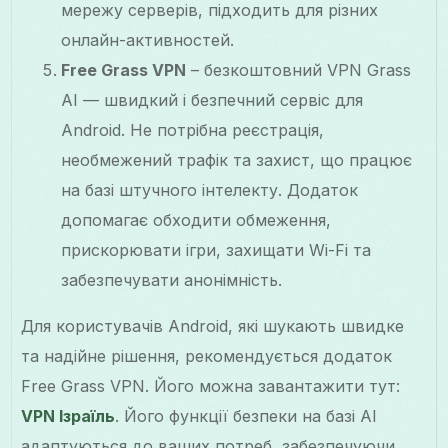
мережу серверів, підходить для різних
онлайн-активностей.
Free Grass VPN
– безкоштовний VPN Grass
AI — швидкий і безпечний сервіс для
Android. Не потрібна реєстрація,
необмежений трафік та захист, що працює
на базі штучного інтелекту. Додаток
допомагає обходити обмеження,
прискорювати ігри, захищати Wi-Fi та
забезпечувати анонімність.
Для користувачів Android, які шукають швидке
та надійне рішення, рекомендується додаток
Free Grass VPN. Його можна завантажити тут:
VPN Ізраїль
. Його функції безпеки на базі AI
адаптуються до ваших потреб, забезпечуючи