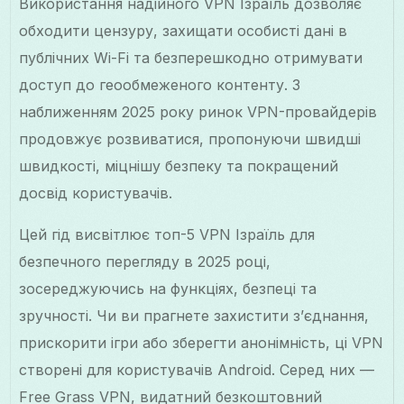
Використання надійного VPN Ізраїль дозволяє
обходити цензуру, захищати особисті дані в
публічних Wi-Fi та безперешкодно отримувати
доступ до геообмеженого контенту. З
наближенням 2025 року ринок VPN-провайдерів
продовжує розвиватися, пропонуючи швидші
швидкості, міцнішу безпеку та покращений
досвід користувачів.
Цей гід висвітлює топ-5 VPN Ізраїль для
безпечного перегляду в 2025 році,
зосереджуючись на функціях, безпеці та
зручності. Чи ви прагнете захистити з’єднання,
прискорити ігри або зберегти анонімність, ці VPN
створені для користувачів Android. Серед них —
Free Grass VPN, видатний безкоштовний