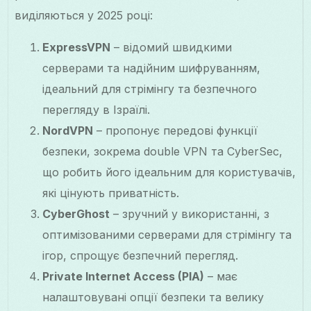
виділяються у 2025 році:
ExpressVPN
– відомий швидкими
серверами та надійним шифруванням,
ідеальний для стрімінгу та безпечного
перегляду в Ізраїлі.
NordVPN
– пропонує передові функції
безпеки, зокрема double VPN та CyberSec,
що робить його ідеальним для користувачів,
які цінують приватність.
CyberGhost
– зручний у використанні, з
оптимізованими серверами для стрімінгу та
ігор, спрощує безпечний перегляд.
Private Internet Access (PIA)
– має
налаштовувані опції безпеки та велику