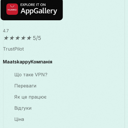
4.7
★
★
★
★
★
5/5
TrustPilot
MaatskappyКомпанія
Що таке VPN?
Переваги
Як це працює
Відгуки
Ціна