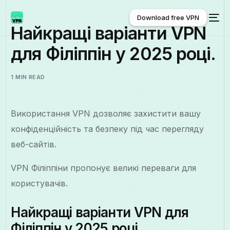
Download free VPN
Найкращі варіанти VPN
для Філіппін у 2025 році.
Download free VPN
1 MIN READ
Використання VPN дозволяє захистити вашу
конфіденційність та безпеку під час перегляду
веб-сайтів.
VPN Філіппіни пропонує великі переваги для
користувачів.
Найкращі варіанти VPN для
Філіппін у 2025 році.
Українська