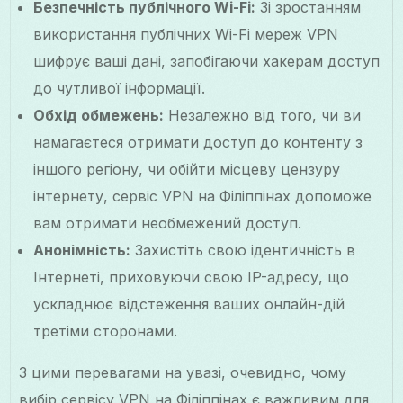
Безпечність публічного Wi-Fi:
Зі зростанням
використання публічних Wi-Fi мереж VPN
шифрує ваші дані, запобігаючи хакерам доступ
до чутливої інформації.
Обхід обмежень:
Незалежно від того, чи ви
намагаєтеся отримати доступ до контенту з
іншого регіону, чи обійти місцеву цензуру
інтернету, сервіс VPN на Філіппінах допоможе
вам отримати необмежений доступ.
Анонімність:
Захистіть свою ідентичність в
Інтернеті, приховуючи свою IP-адресу, що
ускладнює відстеження ваших онлайн-дій
третіми сторонами.
З цими перевагами на увазі, очевидно, чому
вибір сервісу VPN на Філіппінах є важливим для