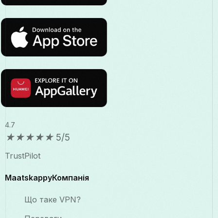
4.7
★
★
★
★
★
5/5
TrustPilot
MaatskappyКомпанія
Що таке VPN?