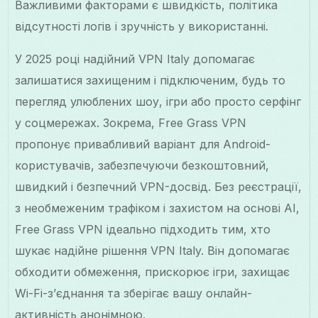
Важливими факторами є швидкість, політика
відсутності логів і зручність у використанні.
У 2025 році надійний VPN Italy допомагає
залишатися захищеним і підключеним, будь то
перегляд улюблених шоу, ігри або просто серфінг
у соцмережах. Зокрема, Free Grass VPN
пропонує привабливий варіант для Android-
користувачів, забезпечуючи безкоштовний,
швидкий і безпечний VPN-досвід. Без реєстрації,
з необмеженим трафіком і захистом на основі AI,
Free Grass VPN ідеально підходить тим, хто
шукає надійне рішення VPN Italy. Він допомагає
обходити обмеження, прискорює ігри, захищає
Wi-Fi-з’єднання та зберігає вашу онлайн-
активність анонімною.