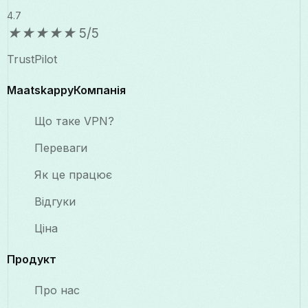
4.7
★
★
★
★
★
5/5
TrustPilot
MaatskappyКомпанія
Що таке VPN?
Переваги
Як це працює
Відгуки
Ціна
Продукт
Про нас