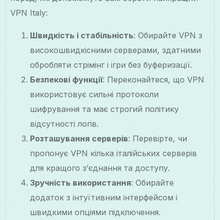
VPN Italy:
Швидкість і стабільність
: Обирайте VPN з
високошвидкісними серверами, здатними
обробляти стрімінг і ігри без буферизації.
Безпекові функції
: Переконайтеся, що VPN
використовує сильні протоколи
шифрування та має строгий політику
відсутності логів.
Розташування серверів
: Перевірте, чи
пропонує VPN кілька італійських серверів
для кращого з’єднання та доступу.
Зручність використання
: Обирайте
додаток з інтуїтивним інтерфейсом і
швидкими опціями підключення.