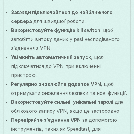
Завжди підключайтеся до найближчого
сервера
для швидшої роботи.
Використовуйте функцію kill switch
, щоб
запобігти витоку даних у разі несподіваного
з’єднання з VPN.
Увімкніть автоматичний запуск
, щоб
підключатися до VPN при включенні
пристрою.
Регулярно оновлюйте додаток VPN
, щоб
отримувати оновлення безпеки та нові функції.
Використовуйте сильні, унікальні паролі
для
облікового запису VPN, якщо це застосовно.
Перевіряйте з’єднання VPN
за допомогою
інструментів, таких як Speedtest, для