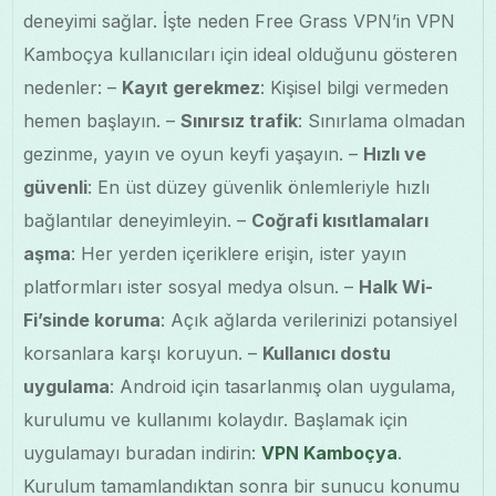
deneyimi sağlar. İşte neden Free Grass VPN’in VPN
Kamboçya kullanıcıları için ideal olduğunu gösteren
nedenler: –
Kayıt gerekmez
: Kişisel bilgi vermeden
hemen başlayın. –
Sınırsız trafik
: Sınırlama olmadan
gezinme, yayın ve oyun keyfi yaşayın. –
Hızlı ve
güvenli
: En üst düzey güvenlik önlemleriyle hızlı
bağlantılar deneyimleyin. –
Coğrafi kısıtlamaları
aşma
: Her yerden içeriklere erişin, ister yayın
platformları ister sosyal medya olsun. –
Halk Wi-
Fi’sinde koruma
: Açık ağlarda verilerinizi potansiyel
korsanlara karşı koruyun. –
Kullanıcı dostu
uygulama
: Android için tasarlanmış olan uygulama,
kurulumu ve kullanımı kolaydır. Başlamak için
uygulamayı buradan indirin:
VPN Kamboçya
.
Kurulum tamamlandıktan sonra bir sunucu konumu