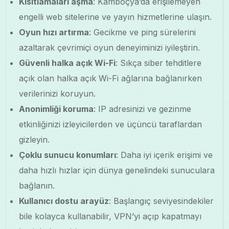
Kısıtlamaları aşma
: Kamboçya’da erişilemeyen
engelli web sitelerine ve yayın hizmetlerine ulaşın.
Oyun hızı artırma
: Gecikme ve ping sürelerini
azaltarak çevrimiçi oyun deneyiminizi iyileştirin.
Güvenli halka açık Wi-Fi
: Sıkça siber tehditlere
açık olan halka açık Wi-Fi ağlarına bağlanırken
verilerinizi koruyun.
Anonimliği koruma
: IP adresinizi ve gezinme
etkinliğinizi izleyicilerden ve üçüncü taraflardan
gizleyin.
Çoklu sunucu konumları
: Daha iyi içerik erişimi ve
daha hızlı hızlar için dünya genelindeki sunuculara
bağlanın.
Kullanıcı dostu arayüz
: Başlangıç seviyesindekiler
bile kolayca kullanabilir, VPN’yi açıp kapatmayı