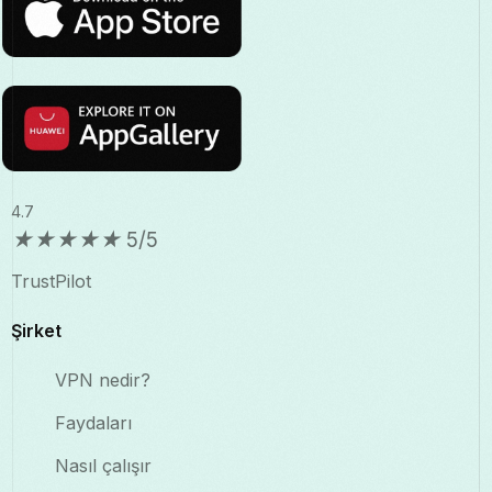
4.7
★
★
★
★
★
5/5
TrustPilot
Şirket
VPN nedir?
Faydaları
Nasıl çalışır