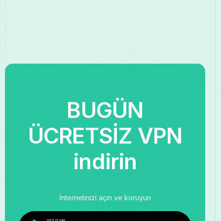
BUGÜN
ÜCRETSİZ VPN
indirin
İnternetinizi açın ve koruyun