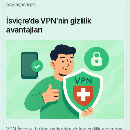
paylaşacağız.
İsviçre’de VPN’nin gizlilik
avantajları
VPN İsviçre, birkaç nedenden dolayı gizlilik açısından