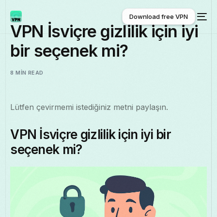
Download free VPN
VPN İsviçre gizlilik için iyi
bir seçenek mi?
Download free VPN
8 MIN READ
Lütfen çevirmemi istediğiniz metni paylaşın.
VPN İsviçre gizlilik için iyi bir
seçenek mi?
Türkçe