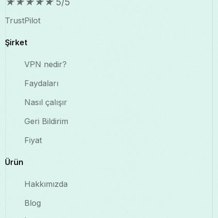
★
★
★
★
★
5/5
TrustPilot
Şirket
VPN nedir?
Faydaları
Nasıl çalışır
Geri Bildirim
Fiyat
Ürün
Hakkımızda
Blog