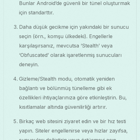
Bunlar Android’de güvenli bir tünel oluşturmak
için standarttır.
Daha düşük gecikme için yakındaki bir sunucu
seçin (örn., komşu ülkedeki). Engellerle
karşılaşırsanız, mevcutsa ‘Stealth’ veya
‘Obfuscated’ olarak işaretlenmiş sunucuları
deneyin.
Gizleme/Stealth modu, otomatik yeniden
bağlantı ve bölünmüş tünelleme gibi ek
özellikleri ihtiyaçlarınıza göre etkinleştirin. Bu,
kısıtlamalar altında güvenilirliği artırır.
Birkaç web sitesini ziyaret edin ve bir hız testi
yapın. Siteler engellenirse veya hızlar zayıfsa,
sunucuları değiştirin veya örtüşmeyi açıp