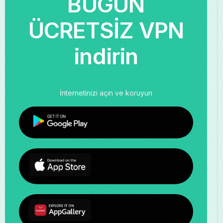
BUGÜN
ÜCRETSİZ VPN
indirin
İnternetinizi açın ve koruyun