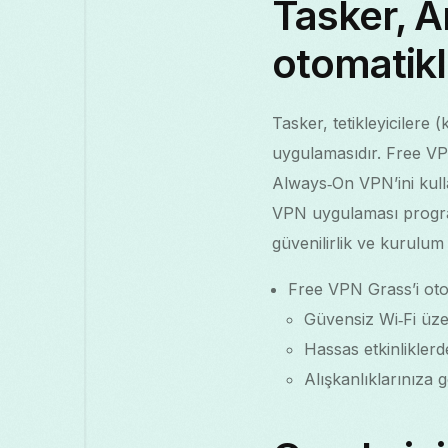
Tasker, A
otomatikle
Tasker, tetikleyicilere
uygulamasıdır. Free VPN
Always‑On VPN’ini kull
VPN uygulaması program
güvenilirlik ve kurulum
Free VPN Grass’i otom
Güvensiz Wi‑Fi üz
Hassas etkinlikle
Alışkanlıklarınıza gö