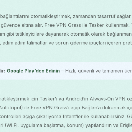
ağlantılarını otomatikleştirmek, zamandan tasarruf sağlar
i güvence altına alır. Free VPN Grass ile Tasker kullanmak, W
 gibi tetikleyicilere dayanarak otomatik olarak bağlanmanı
adım adım talimatlar ve sorun giderme ipuçları içeren prat
ir:
Google Play’den Edinin
– Hızlı, güvenli ve tamamen ücre
tikleştirmek için Tasker’ı ya Android’in Always‑On VPN özel
AutoInput) ile Free VPN Grass’i açıp Bağlan’a dokunmak i
trolleri açığa çıkarıyorsa Intent’ler ile kullanabilirsiniz. G
ileri (Wi‑Fi, uygulama başlatma, konum) yapılandırın ve Erişil