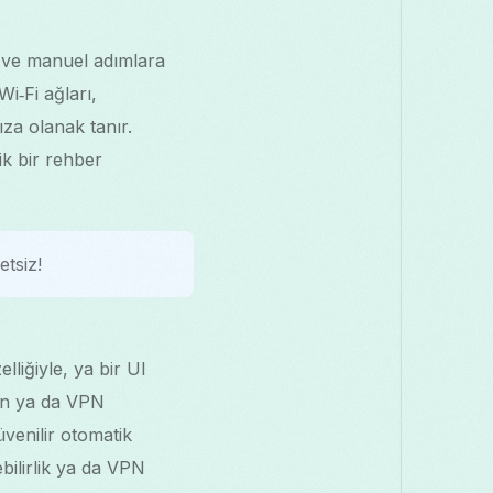
 ve manuel adımlara
i‑Fi ağları,
za olanak tanır.
ik bir rehber
tsiz!
liğiyle, ya bir UI
çin ya da VPN
üvenilir otomatik
ebilirlik ya da VPN