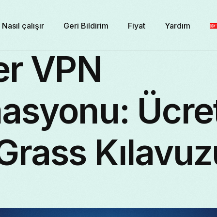
Nasıl çalışır
Geri Bildirim
Fiyat
Yardım
er VPN
asyonu: Ücret
Grass Kılavuz