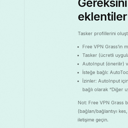
Gereksini
eklentiler
Tasker profillerini olu
Free VPN Grass’in ma
Tasker (ücretli uygu
AutoInput (önerilir) v
İsteğe bağlı: AutoToo
İzinler: AutoInput içi
bağlı olarak “Diğer u
Not: Free VPN Grass b
(bağlan/bağlantıyı kes,
iletişime geçin.