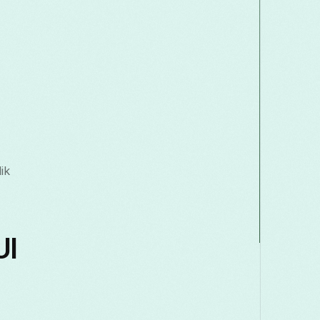
ik
UI