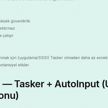
ksek güvenilirlik
ektirmez
 çalışır
anmak için (uygulama/SSID) Tasker olmadan daha az esnekl
otansiyel etkiler
 — Tasker + AutoInput (
onu)