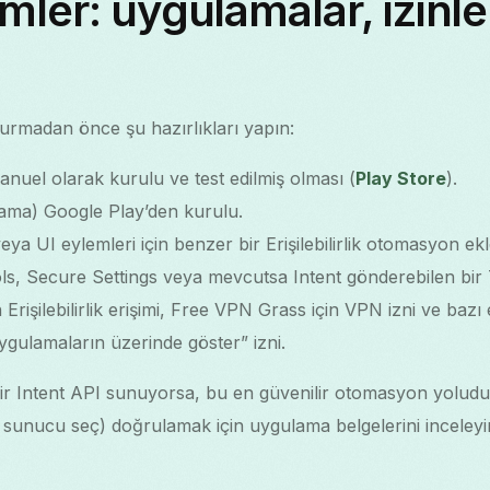
mler: uygulamalar, izinle
şturmadan önce şu hazırlıkları yapın:
nuel olarak kurulu ve test edilmiş olması (
Play Store
).
lama) Google Play’den kurulu.
eya UI eylemleri için benzer bir Erişilebilirlik otomasyon ekle
ls, Secure Settings veya mevcutsa Intent gönderebilen bir T
n Erişilebilirlik erişimi, Free VPN Grass için VPN izni ve bazı e
ygulamaların üzerinde göster” izni.
ir Intent API sunuyorsa, bu en güvenilir otomasyon yolud
 sunucu seç) doğrulamak için uygulama belgelerini inceleyi