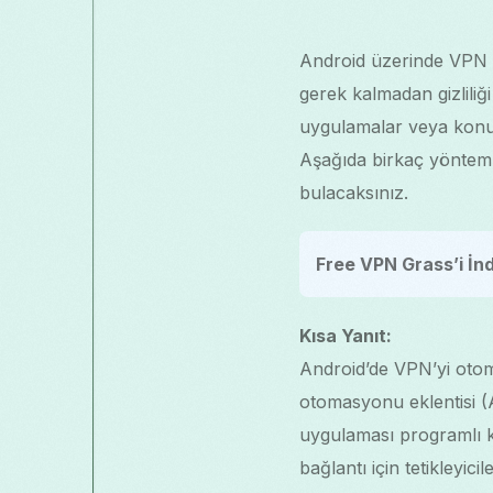
Android üzerinde VPN b
gerek kalmadan gizliliğ
uygulamalar veya konum
Aşağıda birkaç yöntem, 
bulacaksınız.
Free VPN Grass’i İnd
Kısa Yanıt:
Android’de VPN’yi otoma
otomasyonu eklentisi (
uygulaması programlı kon
bağlantı için tetikleyic