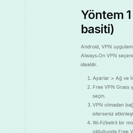
Yöntem 1
basiti)
Android, VPN uygulamas
Always‑On VPN seçeneğ
idealdir.
Ayarlar > Ağ ve İ
Free VPN Grass y
seçin.
VPN olmadan bağla
isterseniz etkinleşt
Wi‑Fi/belirli bir 
olduğunda Free V