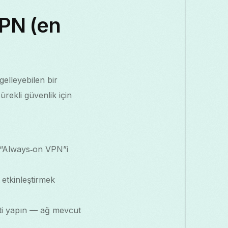
PN (en
elleyebilen bir
ekli güvenlik için
 “Always‑on VPN”i
 etkinleştirmek
esti yapın — ağ mevcut