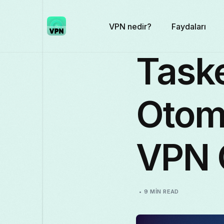
VPN nedir?
Faydaları
Task
Otom
VPN 
9 MIN READ