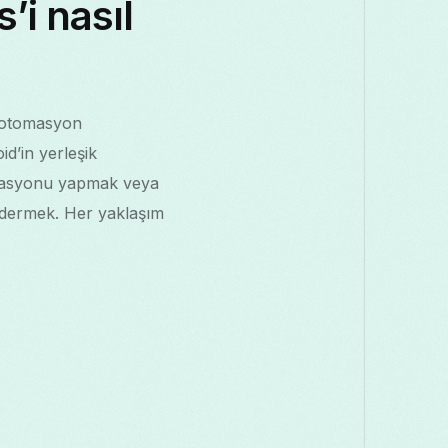
’i nasıl
id otomasyon
id’in yerleşik
mülasyonu yapmak veya
öndermek. Her yaklaşım