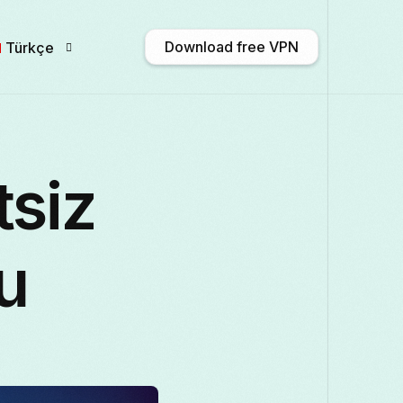
Download free VPN
Türkçe
English
Afrikaans
Shqip
አማርኛ
siz
Български
ဗမာစာ
Català
中文 
u
Français
Galego
ქართული
Deutsc
Italiano
日本語
ಕನ್ನಡ
Қазақ тілі