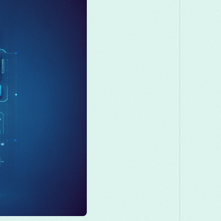
Македонски
Melayu
മലയാളം
मराठ
Română
Русский
Српски
සිංහල
తెలుగు
ไทย
Tü