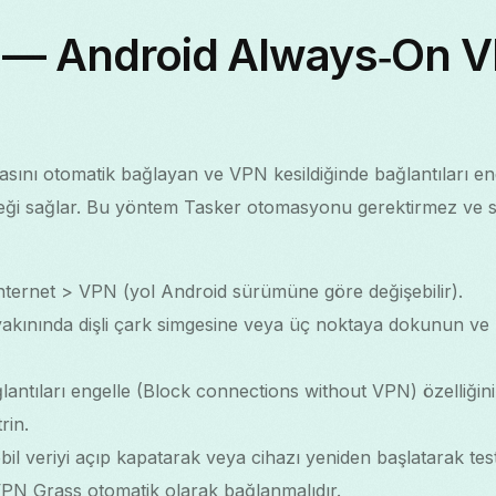
 — Android Always‑On V
ını otomatik bağlayan ve VPN kesildiğinde bağlantıları eng
i sağlar. Bu yöntem Tasker otomasyonu gerektirmez ve sür
nternet > VPN (yol Android sürümüne göre değişebilir).
akınında dişli çark simgesine veya üç noktaya dokunun ve
ntıları engelle (Block connections without VPN) özelliğini
rin.
mobil veriyi açıp kapatarak veya cihazı yeniden başlatarak t
PN Grass otomatik olarak bağlanmalıdır.