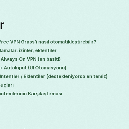
r
ree VPN Grass’i nasıl otomatikleştirebilir?
malar, izinler, eklentiler
 Always‑On VPN (en basiti)
+ AutoInput (UI Otomasyonu)
tentler / Eklentiler (destekleniyorsa en temiz)
uçları
ntemlerinin Karşılaştırması