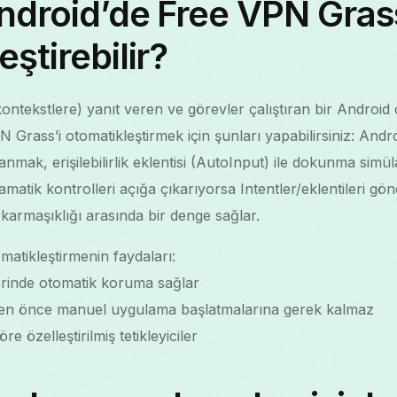
ndroid’de Free VPN Grass
ştirebilir?
 (kontekstlere) yanıt veren ve görevler çalıştıran bir Andro
 Grass’i otomatikleştirmek için şunları yapabilirsiniz: Andro
anmak, erişilebilirlik eklentisi (AutoInput) ile dokunma si
atik kontrolleri açığa çıkarıyorsa Intentler/eklentileri g
 karmaşıklığı arasında bir denge sağlar.
atikleştirmenin faydaları:
erinde otomatik koruma sağlar
rden önce manuel uygulama başlatmalarına gerek kalmaz
re özelleştirilmiş tetikleyiciler