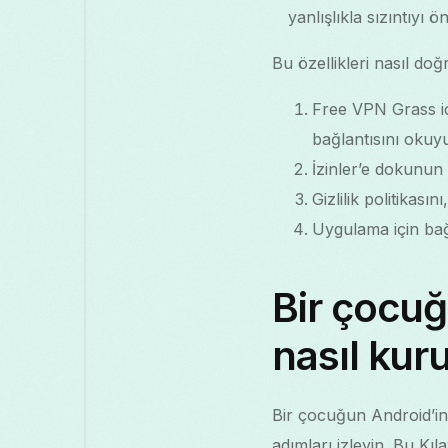
yanlışlıkla sızıntıyı 
Bu özellikleri nasıl doğ
Free VPN Grass içi
bağlantısını okuy
İzinler’e dokunun
Gizlilik politikası
Uygulama için bağı
Bir çocu
nasıl kur
Bir çocuğun Android’in
adımları izleyin. Bu Kıl