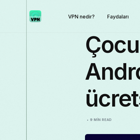
VPN nedir?
Faydaları
Çocuk
Andro
ücret
9 MIN READ