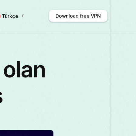
Download free VPN
Türkçe
English
Afrikaans
Shqip
አማርኛ
 olan
Български
ဗမာစာ
Català
中文 
s
Français
Galego
ქართული
Deutsc
Italiano
日本語
ಕನ್ನಡ
Қазақ тілі