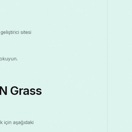
iştirici sitesi
i okuyun.
PN Grass
 için aşağıdaki