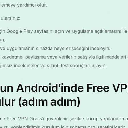
önlemeye yardımcı olur.
rularsınız:
n Google Play sayfasını açın ve uygulama açıklamasını ile gel
un.
 ve uygulamanın cihazda neye erişeceğini inceleyin.
nı, kaydetme, paylaşma veya verilerin satışıyla ilgili maddeler
msız incelemeler ve sızıntı test sonuçları arayın.
ğun Android’inde Free V
ulur (adım adım)
de Free VPN Grass’i güvenli bir şekilde kurup yapılandırmak
avuz, yönlendirilmiş kurulum için schema.org işaretini içerir.