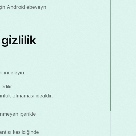
için Android ebeveyn
izlilik
 inceleyin:
dilir.
nlük olmaması idealdir.
enmeyen içerikle
tısı kesildiğinde