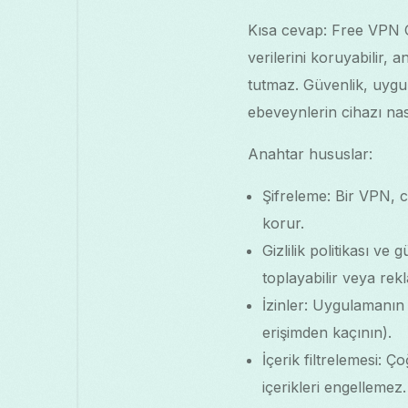
Kısa cevap: Free VPN Gr
verilerini koruyabilir,
tutmaz. Güvenlik, uygula
ebeveynlerin cihazı nası
Anahtar hususlar:
Şifreleme: Bir VPN, c
korur.
Gizlilik politikası v
toplayabilir veya rek
İzinler: Uygulamanın A
erişimden kaçının).
İçerik filtrelemesi: 
içerikleri engellemez.