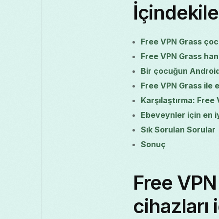
İçindekile
Free VPN Grass çocu
Free VPN Grass hangi 
Bir çocuğun Android
Free VPN Grass ile eb
Karşılaştırma: Free
Ebeveynler için en i
Sık Sorulan Sorular
Sonuç
Free VPN
cihazları 