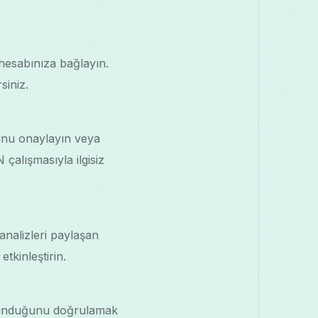
hesabınıza bağlayın.
siniz.
unu onaylayın veya
çalışmasıyla ilgisiz
analizleri paylaşan
tkinleştirin.
orunduğunu doğrulamak