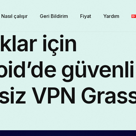
Nasıl çalışır
Geri Bildirim
Fiyat
Yardım
lar için
id’de güvenli
siz VPN Gras