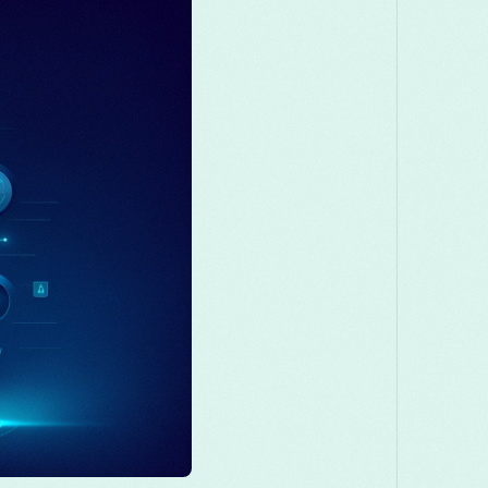
Македонски
Melayu
മലയാളം
मराठ
Română
Русский
Српски
සිංහල
తెలుగు
ไทย
Tü