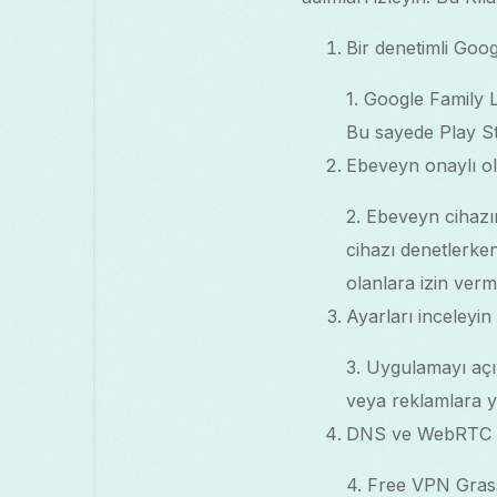
Bir denetimli Goo
1. Google Family 
Bu sayede Play Sto
Ebeveyn onaylı o
2. Ebeveyn cihaz
cihazı denetlerken
olanlara izin verm
Ayarları inceleyin
3. Uygulamayı açın
veya reklamlara yo
DNS ve WebRTC sız
4. Free VPN Gras