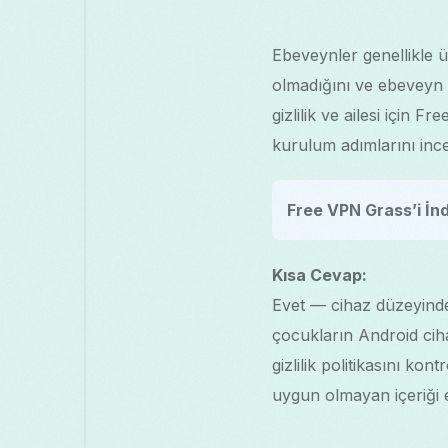
Ebeveynler genellikle ü
olmadığını ve ebeveyn d
gizlilik ve ailesi için
kurulum adımlarını ince
Free VPN Grass’i İnd
Kısa Cevap:
Evet — cihaz düzeyinde 
çocukların Android ciha
gizlilik politikasını kont
uygun olmayan içeriği en