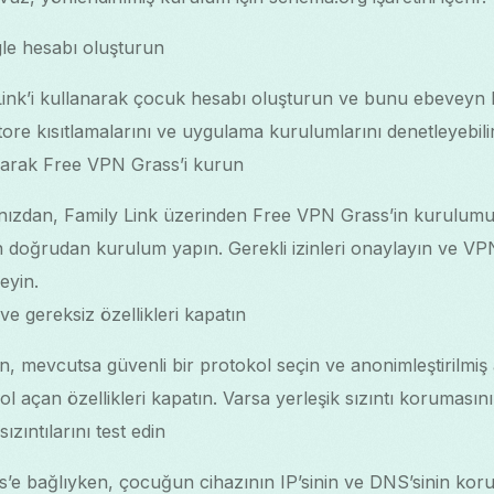
gle hesabı oluşturun
Link’i kullanarak çocuk hesabı oluşturun ve bunu ebeveyn 
re kısıtlamalarını ve uygulama kurulumlarını denetleyebilir
larak Free VPN Grass’i kurun
ınızdan, Family Link üzerinden Free VPN Grass’in kurulum
 doğrudan kurulum yapın. Gerekli izinleri onaylayın ve VPN 
eyin.
 ve gereksiz özellikleri kapatın
, mevcutsa güvenli bir protokol seçin ve anonimleştirilmiş 
l açan özellikleri kapatın. Varsa yerleşik sızıntı korumasını e
ıntılarını test edin
s’e bağlıyken, çocuğun cihazının IP’sinin ve DNS’sinin k