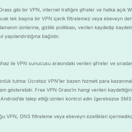
ass gibi bir VPN, internet trafiğini şifreler ve halka açık 
 ancak tek başına bir VPN içerik filtrelemez veya ebeveyn den
manın izinlerine, gizlilik politikası, verileri kaydedip kayde
l yapılandırdığına bağlıdır.
ihaz ile VPN sunucusu arasındaki verileri şifreler ve sırada
e günlük tutma: Ücretsiz VPN’ler bazen hizmeti para kazanmak 
lam gösterebilir. Free VPN Grass’in hangi verileri kaydettiğin
ndroid’de talep ettiği izinleri kontrol edin (gereksizse SMS v
Çoğu VPN, DNS filtreleme veya ebeveyn özellikleri içermedikç