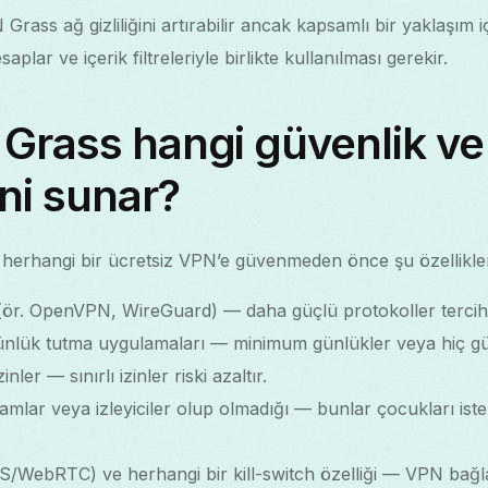
ass ağ gizliliğini artırabilir ancak kapsamlı bir yaklaşım 
saplar ve içerik filtreleriyle birlikte kullanılması gerekir.
Grass hangi güvenlik ve g
ini sunar?
 herhangi bir ücretsiz VPN’e güvenmeden önce şu özellikleri
(ör. OpenVPN, WireGuard) — daha güçlü protokoller tercih e
e günlük tutma uygulamaları — minimum günlükler veya hiç gü
ler — sınırlı izinler riski azaltır.
amlar veya izleyiciler olup olmadığı — bunlar çocukları ist
S/WebRTC) ve herhangi bir kill-switch özelliği — VPN bağlan