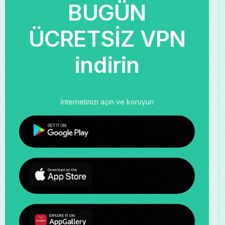
BUGÜN
ÜCRETSİZ VPN
indirin
İnternetinizi açın ve koruyun