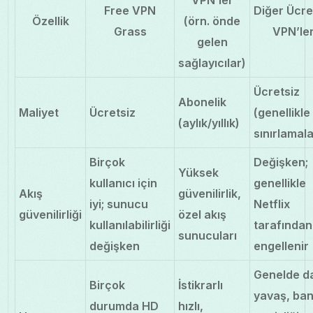
Free VPN
Diğer Ücre
Özellik
(örn. önde
Grass
VPN’le
gelen
sağlayıcılar)
Ücretsiz
Abonelik
Maliyet
Ücretsiz
(genellikle
(aylık/yıllık)
sınırlamala
Birçok
Değişken;
Yüksek
kullanıcı için
genellikle
Akış
güvenilirlik,
iyi; sunucu
Netflix
güvenilirliği
özel akış
kullanılabilirliği
tarafından
sunucuları
değişken
engellenir
Genelde d
Birçok
İstikrarlı
yavaş, ban
durumda HD
hızlı,