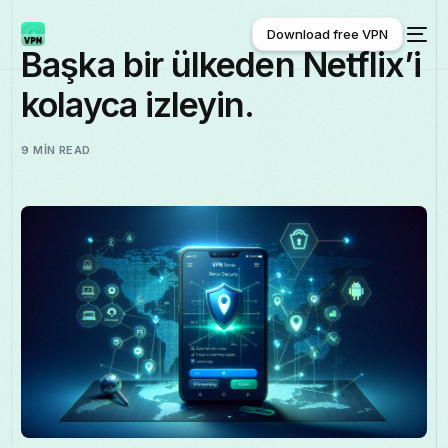
Download free VPN
Başka bir ülkeden Netflix’i
kolayca izleyin.
Download free VPN
9 MIN READ
Türkçe