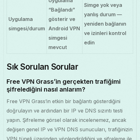
Uygulama
Simge yok veya
“Bağlandı”
yanlış durum —
Uygulama
gösterir ve
yeniden bağlanın
simgesi/durum
Android VPN
ve izinleri kontrol
simgesi
edin
mevcut
Sık Sorulan Sorular
Free VPN Grass’in gerçekten trafiğimi
şifrelediğini nasıl anlarım?
Free VPN Grass’in etkin bir bağlantı gösterdiğini
doğrulayın ve ardından bir IP ve DNS sızıntı testi
yapın. Şifreleme görsel olarak incelenemez, ancak
değişen genel IP ve VPN DNS sunucuları, trafiğinizin
VPN tüneli üzerinden yönlendirildiğini ve şifreleme ile