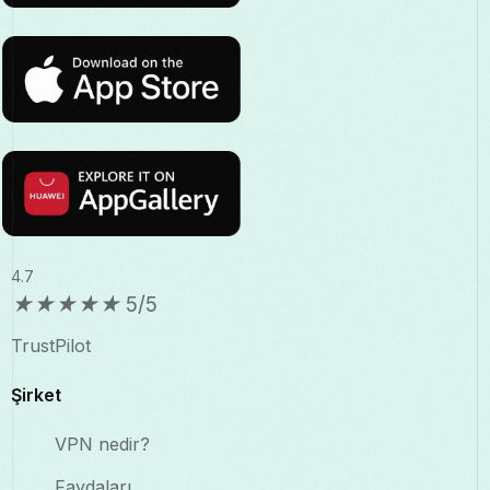
4.7
★
★
★
★
★
5/5
TrustPilot
Şirket
VPN nedir?
Faydaları