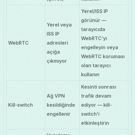
Yerel/ISS IP
görünür —
Yerel veya
tarayıcıda
ISS IP
WebRTC’yi
WebRTC
adresleri
engelleyin veya
açığa
WebRTC koruması
çıkmıyor
olan tarayıcı
kullanın
Kesinti sonrası
Ağ VPN
trafik devam
Kill-switch
kesildiğinde
ediyor — kill-
engellenir
switch’i
etkinleştirin