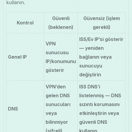
kullanın.
Güvenli
Güvensiz (işlem
Kontrol
(beklenen)
gerekli)
ISS/Ev IP’si gösterir
VPN
— yeniden
sunucusu
Genel IP
bağlanın veya
IP/konumunu
sunucuyu
gösterir
değiştirin
VPN’den
ISS DNS’i
gelen DNS
listelenmiş — DNS
sunucuları
sızıntı korumasını
DNS
veya
etkinleştirin veya
bilinmiyor
güvenli DNS
(şifreli)
kullanın