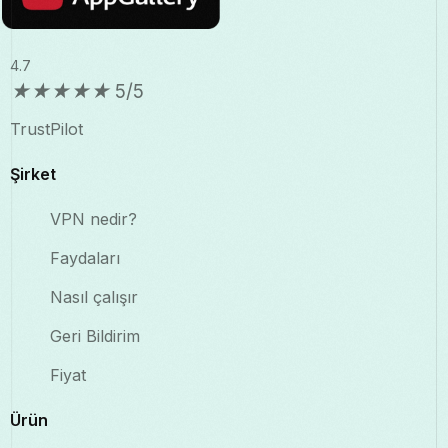
4.7
★
★
★
★
★
5/5
TrustPilot
Şirket
VPN nedir?
Faydaları
Nasıl çalışır
Geri Bildirim
Fiyat
Ürün