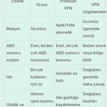
Özellik
Premium
Grass
VPN
VPN
Uygulamalar
Ücretsiz
Aylık/Yıllık
Maliyet
Ücretsiz
(genelde
abonelik
sınırlı)
ABD
Evet, birden
Evet, birçok
Bazen sınırlı
sunucu
çok ABD
ABD sunucu
veya bölge
erişimi
sunucusu
konumu
kilitli
Birçok
Değişken;
Genelde en
Hız
kullanıcı
genelde
hızlı
için iyi
daha yavaş
Hizmet
Değişken;
Sıkı günlüğe
operasyonu
bazıları
Gizlilik ve
kaydetmeme