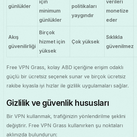
için
verileri
günlükler
politikaları
minimum
monetize
yaygındır
günlükler
eder
Birçok
Akış
Sıklıkla
hizmet için
Çok yüksek
güvenilirliği
güvenilmez
yüksek
Free VPN Grass, kolay ABD içeriğine erişim odaklı
güçlü bir ücretsiz seçenek sunar ve birçok ücretsiz
rakibe kıyasla iyi hızlar ile gizlilik uygulamaları sağlar.
Gizlilik ve güvenlik hususları
Bir VPN kullanmak, trafiğinizin yönlendirilme şeklini
değiştirir. Free VPN Grass kullanırken şu noktaları
aklınızda bulundurun: