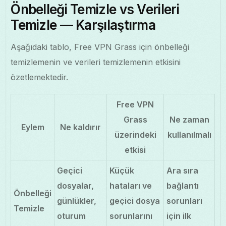
Önbelleği Temizle vs Verileri
Temizle — Karşılaştırma
Aşağıdaki tablo, Free VPN Grass için önbelleği
temizlemenin ve verileri temizlemenin etkisini
özetlemektedir.
Free VPN
Grass
Ne zaman
Eylem
Ne kaldırır
üzerindeki
kullanılmalı
etkisi
Geçici
Küçük
Ara sıra
dosyalar,
hataları ve
bağlantı
Önbelleği
günlükler,
geçici dosya
sorunları
Temizle
oturum
sorunlarını
için ilk