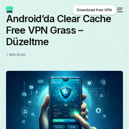
Download free VPN
Android’da Clear Cache
Free VPN Grass –
Download free VPN
Düzeltme
7 MIN READ
Türkçe