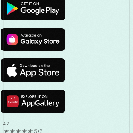
4.7
★
★
★
★
★
5/5