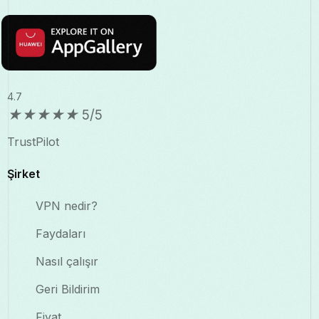
4.7
★
★
★
★
★
5/5
TrustPilot
Şirket
VPN nedir?
Faydaları
Nasıl çalışır
Geri Bildirim
Fiyat