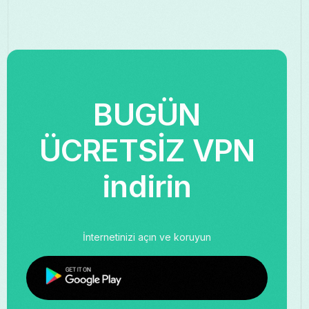
BUGÜN
ÜCRETSİZ VPN
indirin
İnternetinizi açın ve koruyun