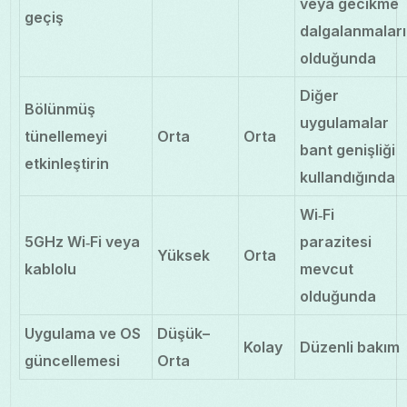
veya gecikme
geçiş
dalgalanmaları
olduğunda
Diğer
Bölünmüş
uygulamalar
tünellemeyi
Orta
Orta
bant genişliği
etkinleştirin
kullandığında
Wi‑Fi
5GHz Wi‑Fi veya
parazitesi
Yüksek
Orta
kablolu
mevcut
olduğunda
Uygulama ve OS
Düşük–
Kolay
Düzenli bakım
güncellemesi
Orta