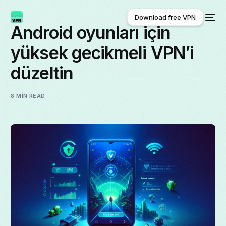
Download free VPN
Android oyunları için
yüksek gecikmeli VPN’i
Download free VPN
düzeltin
8 MIN READ
Türkçe