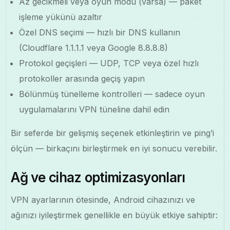
Az gecikmeli veya oyun modu (varsa) — paket
işleme yükünü azaltır
Özel DNS seçimi — hızlı bir DNS kullanın
(Cloudflare 1.1.1.1 veya Google 8.8.8.8)
Protokol geçişleri — UDP, TCP veya özel hızlı
protokoller arasında geçiş yapın
Bölünmüş tünelleme kontrolleri — sadece oyun
uygulamalarını VPN tüneline dahil edin
Bir seferde bir gelişmiş seçenek etkinleştirin ve ping’i
ölçün — birkaçını birleştirmek en iyi sonucu verebilir.
Ağ ve cihaz optimizasyonları
VPN ayarlarının ötesinde, Android cihazınızı ve
ağınızı iyileştirmek genellikle en büyük etkiye sahiptir: