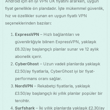
Android için en iyi VPN UK fiyatını ararken, uygun
fiyat genellikle ön plandadır. İşte mükemmel güvenlik,
hız ve özellikler sunan en uygun fiyatlı VPN
seçeneklerinden bazıları:
ExpressVPN
– Hızlı bağlantıları ve
güvenilirliğiyle bilinen ExpressVPN, yaklaşık
£8.32/ay başlangıçlı planlar sunar ve 12 aylık
abonelik içerir.
CyberGhost
– Uzun vadeli planlarda yaklaşık
£2.50/ay fiyatlarla, CyberGhost iyi bir fiyat-
performans oranı sağlar.
NordVPN
– Rekabetçi fiyatlarla, yaklaşık
£3.50/ay başlangıçlı iki yıllık planlar popüler bir
tercihtir.
Surfshark
– İki yıllık planlarda yaklaşık £2.30/ay