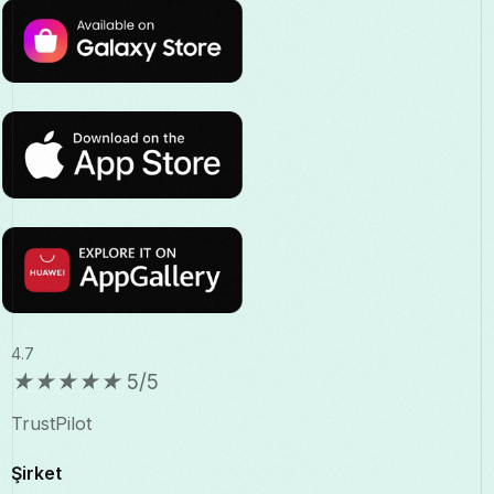
4.7
★
★
★
★
★
5/5
TrustPilot
Şirket