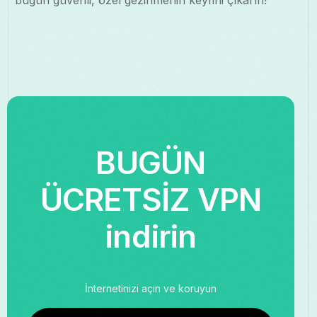
BUGÜN
ÜCRETSİZ VPN
indirin
İnternetinizi açın ve koruyun