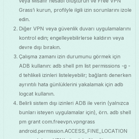
veya Misafir hesabı oluşturun ve Free VPN
Grass’i kurun, profilyle ilgili izin sorunlarını izole
edin.
Diğer VPN veya güvenlik duvarı uygulamalarını
kontrol edin; engelleyebilirlerse kaldırın veya
devre dışı bırakın.
Çalışma zamanı izin durumunu görmek için
ADB kullanın: adb shell pm list permissions -g -
d tehlikeli izinleri listeleyebilir; bağlantı denerken
ayrıntılı hata günlüklerini yakalamak için adb
logcat kullanın.
Belirli sistem dışı izinleri ADB ile verin (yalnızca
bunları isteyen uygulamalar için), örn. adb shell
pm grant com.freevpn.vpngrass
android.permission.ACCESS_FINE_LOCATION