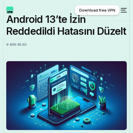
Download free VPN
Android 13’te İzin
Reddedildi Hatasını Düzelt
Download free VPN
9 MIN READ
Türkçe