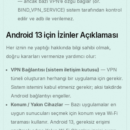
— ancak bazı VPN’e özgü bağlar (ör.
BIND_VPN_SERVICE) sistem tarafından kontrol
edilir ve adb ile verilemez.
Android 13 için İzinler Açıklaması
Her iznin ne yaptığı hakkında bilgi sahibi olmak,
doğru kararları vermenize yardımcı olur:
VPN Bağlantısı (sistem iletişim kutusu)
— VPN
tüneli oluşturan herhangi bir uygulama için gerekir.
Sistem istemini kabul etmeniz gerekir; aksi takdirde
Android bağlantıyı engeller.
Konum / Yakın Cihazlar
— Bazı uygulamalar en
uygun sunucuları seçmek için konum veya Wi‑Fi
taraması kullanır. Android 13, gereksiz erişimi