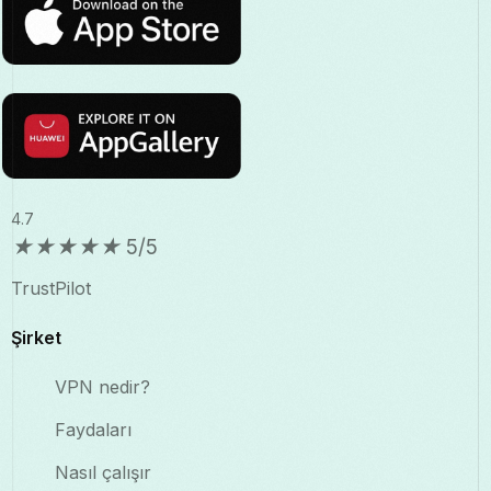
4.7
★
★
★
★
★
5/5
TrustPilot
Şirket
VPN nedir?
Faydaları
Nasıl çalışır