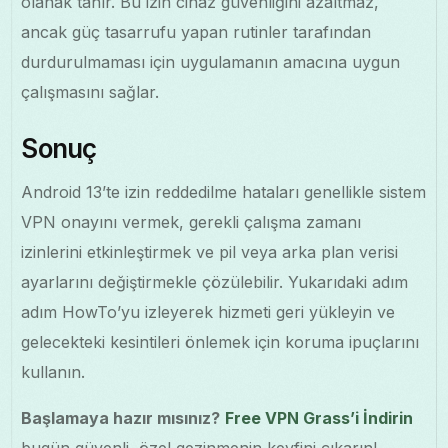
olanak tanır. Bu izin cihaz güvenliğini azaltmaz,
ancak güç tasarrufu yapan rutinler tarafından
durdurulmaması için uygulamanın amacına uygun
çalışmasını sağlar.
Sonuç
Android 13’te izin reddedilme hataları genellikle sistem
VPN onayını vermek, gerekli çalışma zamanı
izinlerini etkinleştirmek ve pil veya arka plan verisi
ayarlarını değiştirmekle çözülebilir. Yukarıdaki adım
adım HowTo’yu izleyerek hizmeti geri yükleyin ve
gelecekteki kesintileri önlemek için koruma ipuçlarını
kullanın.
Başlamaya hazır mısınız?
Free VPN Grass’i İndirin
bugün güvenli, özel gezinmenin keyfini çıkarın!