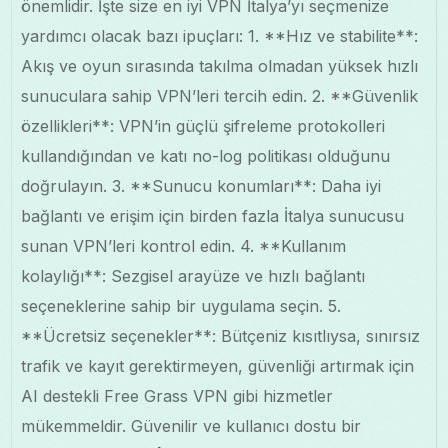
önemlidir. İşte size en iyi VPN İtalya’yı seçmenize
yardımcı olacak bazı ipuçları: 1. **Hız ve stabilite**:
Akış ve oyun sırasında takılma olmadan yüksek hızlı
sunuculara sahip VPN’leri tercih edin. 2. **Güvenlik
özellikleri**: VPN’in güçlü şifreleme protokolleri
kullandığından ve katı no-log politikası olduğunu
doğrulayın. 3. **Sunucu konumları**: Daha iyi
bağlantı ve erişim için birden fazla İtalya sunucusu
sunan VPN’leri kontrol edin. 4. **Kullanım
kolaylığı**: Sezgisel arayüze ve hızlı bağlantı
seçeneklerine sahip bir uygulama seçin. 5.
**Ücretsiz seçenekler**: Bütçeniz kısıtlıysa, sınırsız
trafik ve kayıt gerektirmeyen, güvenliği artırmak için
AI destekli Free Grass VPN gibi hizmetler
mükemmeldir. Güvenilir ve kullanıcı dostu bir