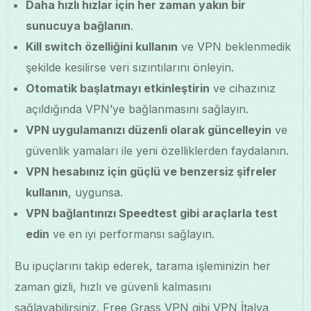
Daha hızlı hızlar için her zaman yakın bir
sunucuya bağlanın
.
Kill switch özelliğini kullanın
ve VPN beklenmedik
şekilde kesilirse veri sızıntılarını önleyin.
Otomatik başlatmayı etkinleştirin
ve cihazınız
açıldığında VPN’ye bağlanmasını sağlayın.
VPN uygulamanızı düzenli olarak güncelleyin
ve
güvenlik yamaları ile yeni özelliklerden faydalanın.
VPN hesabınız için güçlü ve benzersiz şifreler
kullanın
, uygunsa.
VPN bağlantınızı Speedtest gibi araçlarla test
edin
ve en iyi performansı sağlayın.
Bu ipuçlarını takip ederek, tarama işleminizin her
zaman gizli, hızlı ve güvenli kalmasını
sağlayabilirsiniz. Free Grass VPN gibi VPN İtalya