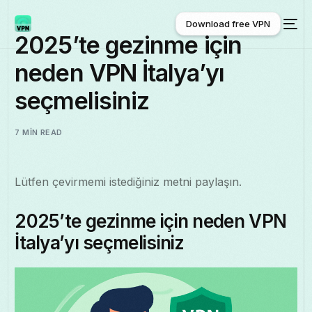
Download free VPN
2025’te gezinme için
neden VPN İtalya’yı
Download free VPN
seçmelisiniz
7 MIN READ
Lütfen çevirmemi istediğiniz metni paylaşın.
2025’te gezinme için neden VPN
İtalya’yı seçmelisiniz
Türkçe