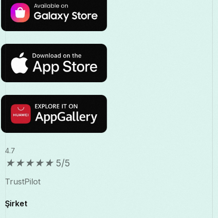
4.7
★
★
★
★
★
5/5
TrustPilot
Şirket