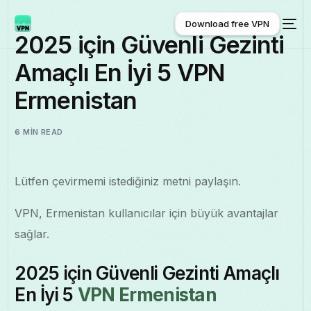
Download free VPN
2025 için Güvenli Gezinti
Amaçlı En İyi 5 VPN
Download free VPN
Ermenistan
6 MIN READ
Lütfen çevirmemi istediğiniz metni paylaşın.
VPN, Ermenistan kullanıcılar için büyük avantajlar
sağlar.
2025 için Güvenli Gezinti Amaçlı
En İyi 5
VPN Ermenistan
Türkçe