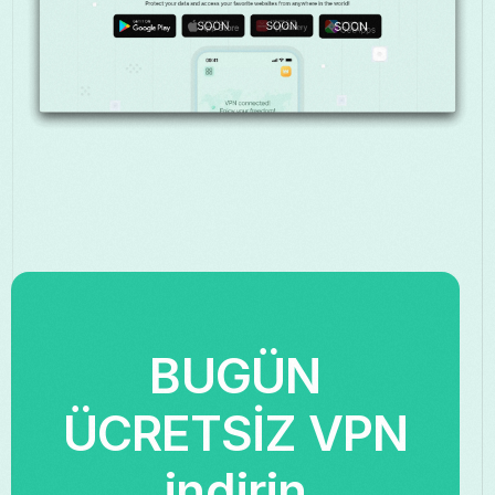
BUGÜN
ÜCRETSİZ VPN
indirin