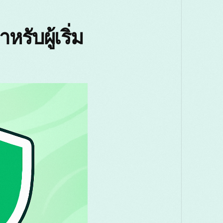
Македонски
Melayu
മലയാളം
ับผู้เริ่ม
Română
Русский
Српски
తెలుగు
ไทย