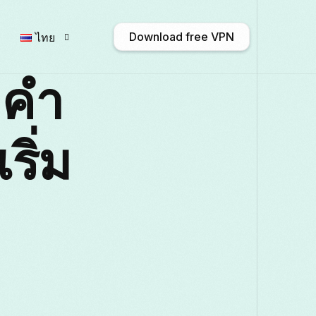
Download free VPN
ไทย
 คำ
English
Afrikaans
Shqip
ริ่ม
Български
ဗမာစာ
Català
Français
Galego
ქართული
D
Italiano
日本語
ಕನ್ನಡ
Қазақ