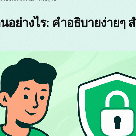
ย่างไร: คำอธิบายง่ายๆ สำหร