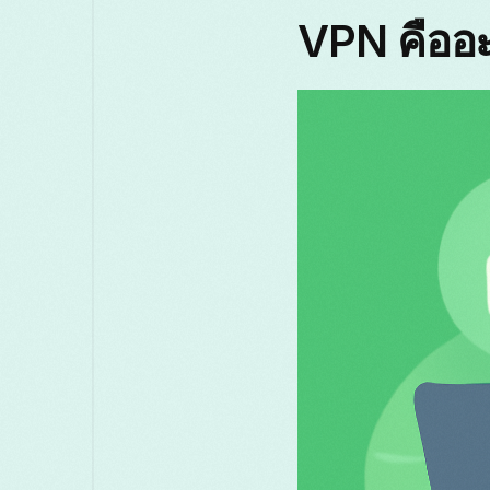
VPN คืออ