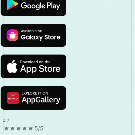
4.7
★
★
★
★
★
5/5