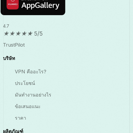
4.7
★
★
★
★
★
5/5
TrustPilot
บริษัท
VPN คืออะไร?
ประโยชน์
มันทำงานอย่างไร
ข้อเสนอแนะ
ราคา
ผลิตภัณฑ์