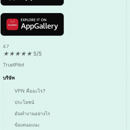
4.7
★
★
★
★
★
5/5
TrustPilot
บริษัท
VPN คืออะไร?
ประโยชน์
มันทำงานอย่างไร
ข้อเสนอแนะ