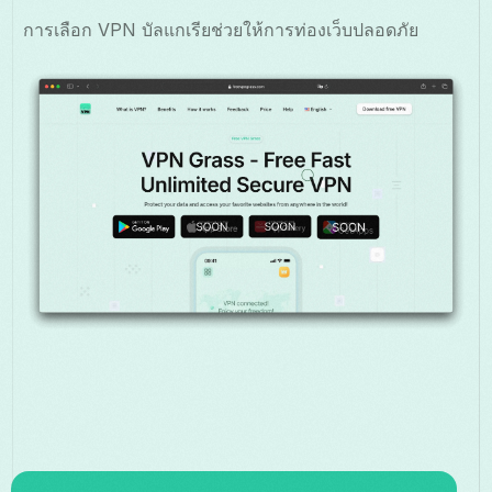
การเลือก VPN บัลแกเรียช่วยให้การท่องเว็บปลอดภัย