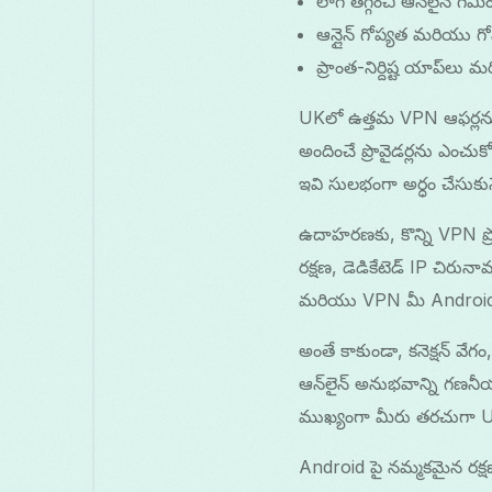
లాగ్ తగ్గించి ఆన్‌లైన్ గేమ
ఆన్లైన్ గోప్యత మరియు గ
ప్రాంత-నిర్దిష్ట యాప్‌
UKలో ఉత్తమ VPN ఆఫర్లన
అందించే ప్రొవైడర్లను ఎంచుక
ఇవి సులభంగా అర్ధం చేసుకు
ఉదాహరణకు, కొన్ని VPN ప్రొవ
రక్షణ, డెడికేటెడ్ IP చిర
మరియు VPN మీ Android పరిక
అంతే కాకుండా, కనెక్షన్ వే
ఆన్‌లైన్ అనుభవాన్ని గణనీయం
ముఖ్యంగా మీరు తరచుగా UK క
Android పై నమ్మకమైన రక్