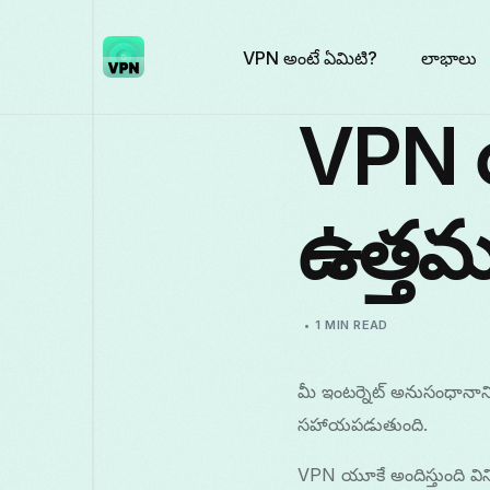
VPN అంటే ఏమిటి?
లాభాలు
VPN 
ఉత్తమ 
1 MIN READ
మీ ఇంటర్నెట్ అనుసంధానాన
సహాయపడుతుంది.
VPN యూకే అందిస్తుంది వి