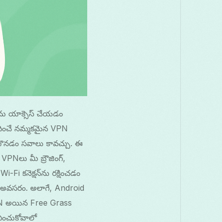
‌ను యాక్సెస్ చేయడం
ందించే నమ్మకమైన VPN
ొనడం సవాలు కావచ్చు. ఈ
VPNలు మీ బ్రౌజింగ్,
Fi కనెక్షన్‌ను రక్షించడం
 అవసరం. అలాగే, Android
 VPN అయిన Free Grass
ఎంచుకోవాలో