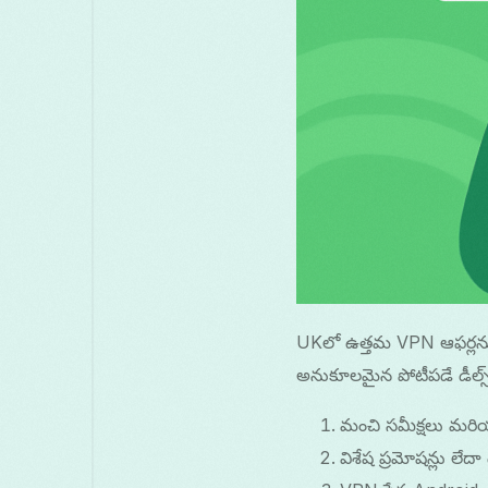
UKలో ఉత్తమ VPN ఆఫర్లను 
అనుకూలమైన పోటీపడే డీల్స్‌న
మంచి సమీక్షలు మరియు
విశేష ప్రమోషన్లు ల