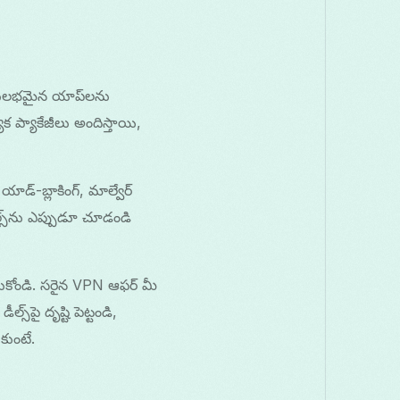
సులభమైన యాప్‌లను
క ప్యాకేజీలు అందిస్తాయి,
ాడ్-బ్లాకింగ్, మాల్వేర్
్స్‌ను ఎప్పుడూ చూడండి
ీసుకోండి. సరైన VPN ఆఫర్ మీ
‌పై దృష్టి పెట్టండి,
కుంటే.