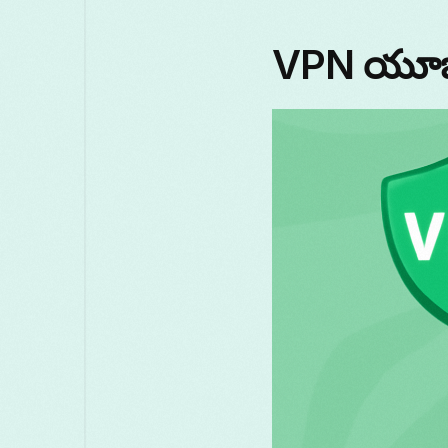
VPN యూజర్ల