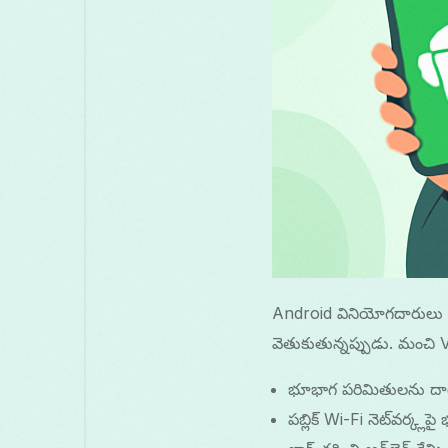
Android వినియోగదారులు
వెతుకుతున్నప్పుడు. మంచి
భూభాగ పరిమితులను దాటి 
పబ్లిక్ Wi-Fi నెట్‌వర్క్ల