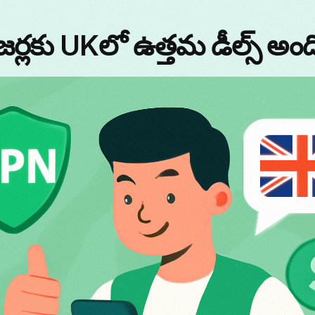
కు UKలో ఉత్తమ డీల్స్ అందిస