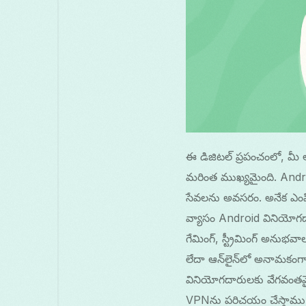
ఈ డిజిటల్ ప్రపంచంలో, మీ 
మరింత ముఖ్యమైంది. Androi
సేవలను అవసరం. అనేక ఎం
వ్యాసం Android వినియోగదార
గేమింగ్, స్ట్రీమింగ్ అనుభ
లేదా ఆన్‌లైన్‌లో అనామక
వినియోగదారులకు వేగవంతమై
VPNను పరిచయం చేస్తాము.