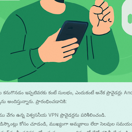
కనుగొనడం ఇప్పటివరకు కంటే సులభం, ఎందుకంటే అనేక ప్రొవైడర్లు A
ు అందిస్తున్నారు. ప్రారంభించడానికి:
 వేగం ఉన్న విశ్వసనీయ VPN ప్రొవైడర్లను పరిశీలించండి.
ేదా డిస్కౌంట్లు కోసం చూడండి, ముఖ్యంగా అమ్మకాలు లేదా సెలవుల సమయ