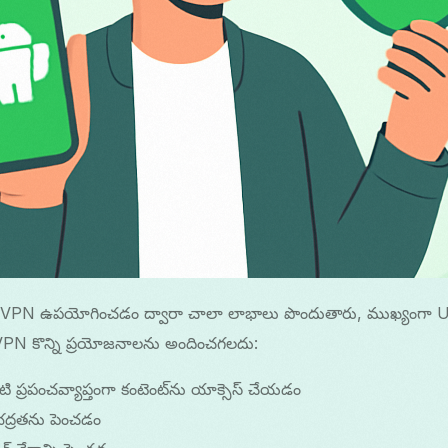
 VPN ఉపయోగించడం ద్వారా చాలా లాభాలు పొందుతారు, ముఖ్యంగా 
 VPN కొన్ని ప్రయోజనాలను అందించగలదు:
ప్రపంచవ్యాప్తంగా కంటెంట్‌ను యాక్సెస్ చేయడం
పై భద్రతను పెంచడం