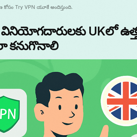
షణ కోసం Try VPN యూకే అందిస్తుంది.
్ వినియోగదారులకు UKలో ఉ
ా కనుగొనాలి