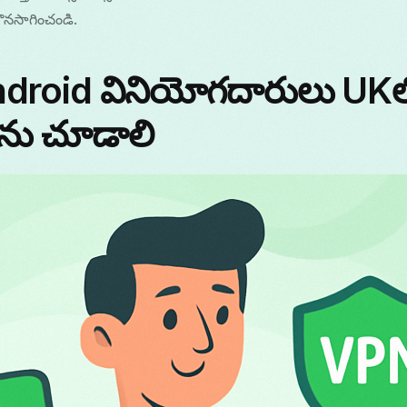
ొనసాగించండి.
droid వినియోగదారులు UKల
ను చూడాలి