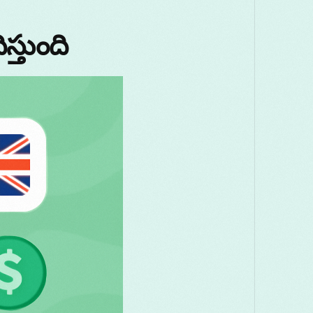
Македонски
Melayu
മലയാളം
मरा
్తుంది
Română
Русский
Српски
සිංහ
తెలుగు
ไทย
T