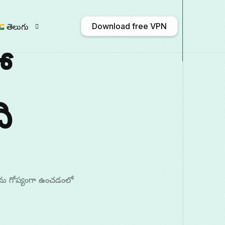
Download free VPN
తెలుగు
ో
English
Afrikaans
Shqip
አማርኛ
ి
Български
ဗမာစာ
Català
中文
Français
Galego
ქართული
Deuts
ాను గోప్యంగా ఉంచడంలో
Italiano
日本語
ಕನ್ನಡ
Қазақ тілі