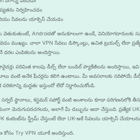
ింగ్ వేగాన్ని పెంచడం
ోప్యతను నిర్వహించడం
లు మరియు సేవలను యాక్సెస్ చేయడం
ు వెతుకుతుంటే, Androidతో అనుకూలంగా ఉండే, వినియోగదారులకు 
ోవడం ముఖ్యం. చాలా VPN సేవలు డిస్కౌంట్లు, ఉచిత ట్రయల్స్ లేదా ప్రత్యే
నే ధరల ఎంపికలను అందిస్తాయి.
ైడర్లు పరిమిత కాలపు డీల్స్ లేదా బండిల్ ప్యాకేజీలను అందిస్తాయి, ఇవి య
ునామాలు వంటి అనేక ఫీచర్లను కలిగి ఉంటాయి. మీ అవసరాలకు సరిపోయే డీల
రాన్ని మద్దతు ఇస్తుందో లేదో నిర్ధారించుకోండి.
గం, సర్వర్ స్థానాలు, కస్టమర్ సపోర్ట్ వంటి అంశాలను కూడా పరిగణనలోకి త
గా మెరుగుపరచగలదు, అలాగే మీ డబ్బును ఆదా చేస్తుంది. ప్రత్యేక UK డీల్స్
ంటెంట్‌ను స్ట్రీమ్ చేస్తుంటే లేదా UK-అకే సేవలను యాక్సెస్ చేయాలను
షణ కోసం Try VPN యూకే అందిస్తుంది.