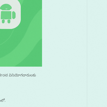
ndroid వినియోగదారులకు
ంలో.