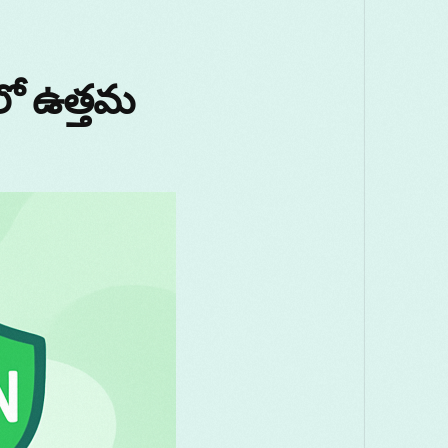
ో ఉత్తమ