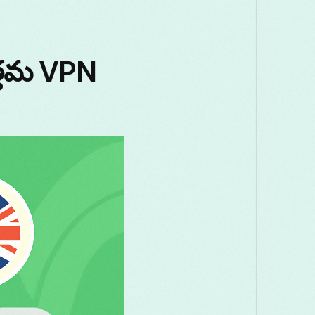
త్తమ VPN