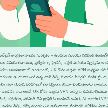
ఆన్‌లైన్ కార్యకలాపాలను సురక్షితంగా ఉంచడం మరియు పరిమిత కంటెంట్
d వినియోగదారులు, ప్రత్యేకంగా, ప్రైవసీ, భద్రత మరియు స్వేచ్ఛను అ
పికలు అందుబాటులో ఉండటంతో, UK కోసం ఉత్తమ VPN ఆఫర్లను కనుగ
ులకు అందుబాటులో ఉన్న టాప్ డీల్స్ మరియు ఫీచర్లను పరిశీలిస్తుంది, 
వాలను ఎలా మెరుగుపరచగలవో చూపిస్తుంది. జియో-పరిమితులను దాటడం, Wi-
ంగా ఉండడం కావాలంటే, UK కోసం ఉత్తమ VPN ఆఫర్లను ఉపయోగించడం
న, భద్రతగల, పరిమితి లేని ట్రాఫిక్‌ను అందించే ఉచిత, AI ఆధారిత
 ఉత్తమ డీల్స్, టిప్స్ మరియు మీ అవసరాలకు సరిపోయే VPNను ఎలా 