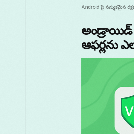
Android పై నమ్మకమైన రక్
అండ్రాయిడ
ఆఫర్లను ఎల