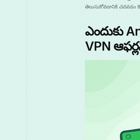
తెలుసుకోవడానికి చదవడం క
ఎందుకు An
VPN ఆఫర్ల