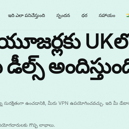
ఇది ఎలా పనిచేస్తుంది
స్పందన
ధర
సహాయం
యూజర్లకు UKల
డీల్స్ అందిస్తుంద
్ని సురక్షితంగా ఉంచడానికి, మీరు VPN ఉపయోగించవచ్చు. ఇది మీ డేట
నియోగదారులకు గొప్ప లాభాలు.