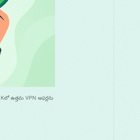
UKలో ఉత్తమ VPN ఆఫర్లను