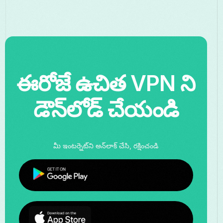
ఈరోజే ఉచిత VPN ని
డౌన్‌లోడ్ చేయండి
మీ ఇంటర్నెట్‌ని అన్‌లాక్ చేసి, రక్షించండి