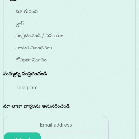
మా గురించి
బ్లాగ్
సంప్రదించండి / సహాయం
వాడుక నిబంధనలు
గోప్యతా విధానం
మమ్మల్ని సంప్రదించండి
Telegram
మా తాజా వార్తలను అనుసరించండి