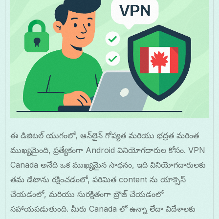
ఈ డిజిటల్ యుగంలో, ఆన్‌లైన్ గోప్యత మరియు భద్రత మరింత
ముఖ్యమైంది, ప్రత్యేకంగా Android వినియోగదారుల కోసం. VPN
Canada అనేది ఒక ముఖ్యమైన సాధనం, ఇది వినియోగదారులకు
తమ డేటాను రక్షించడంలో, పరిమిత content ను యాక్సెస్
చేయడంలో, మరియు సురక్షితంగా బ్రౌజ్ చేయడంలో
సహాయపడుతుంది. మీరు Canada లో ఉన్నా లేదా విదేశాలకు