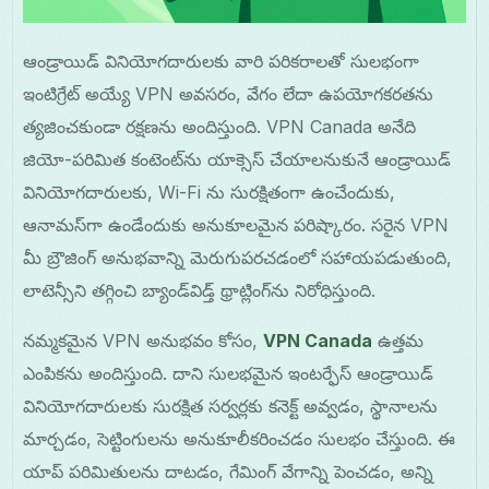
ఆండ్రాయిడ్ వినియోగదారులకు వారి పరికరాలతో సులభంగా
ఇంటిగ్రేట్ అయ్యే VPN అవసరం, వేగం లేదా ఉపయోగకరతను
త్యజించకుండా రక్షణను అందిస్తుంది. VPN Canada అనేది
జియో-పరిమిత కంటెంట్‌ను యాక్సెస్ చేయాలనుకునే ఆండ్రాయిడ్
వినియోగదారులకు, Wi-Fi ను సురక్షితంగా ఉంచేందుకు,
ఆనామస్‌గా ఉండేందుకు అనుకూలమైన పరిష్కారం. సరైన VPN
మీ బ్రౌజింగ్ అనుభవాన్ని మెరుగుపరచడంలో సహాయపడుతుంది,
లాటెన్సీని తగ్గించి బ్యాండ్‌విడ్త్ థ్రాట్లింగ్‌ను నిరోధిస్తుంది.
నమ్మకమైన VPN అనుభవం కోసం,
VPN Canada
ఉత్తమ
ఎంపికను అందిస్తుంది. దాని సులభమైన ఇంటర్ఫేస్ ఆండ్రాయిడ్
వినియోగదారులకు సురక్షిత సర్వర్లకు కనెక్ట్ అవ్వడం, స్థానాలను
మార్చడం, సెట్టింగులను అనుకూలీకరించడం సులభం చేస్తుంది. ఈ
యాప్ పరిమితులను దాటడం, గేమింగ్ వేగాన్ని పెంచడం, అన్ని