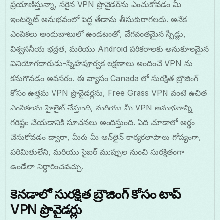
ప్రయాణిస్తున్నా, సరైన VPN ప్రొవైడర్‌ను ఎంచుకోవడం మీ
ఇంటర్నెట్ అనుభవంలో పెద్ద తేడాను తీసుకురాగలదు. అనేక
ఎంపికలు అందుబాటులో ఉండటంతో, వేగవంతమైన స్పీడ్లు,
విశ్వసనీయ భద్రత, మరియు Android పరికరాలకు అనుకూలమైన
వినియోగదారుడు-స్నేహపూర్వక లక్షణాలు అందించే VPN ను
కనుగొనడం అవసరం. ఈ వ్యాసం Canada లో సురక్షిత బ్రౌజింగ్
కోసం ఉత్తమ VPN ప్రొవైడర్లను, Free Grass VPN వంటి ఉచిత
ఎంపికలను హైలైట్ చేస్తుంది, మరియు మీ VPN అనుభవాన్ని
గరిష్టం చేయడానికి సూచనలు అందిస్తుంది. ఏది చూడాలో అర్థం
చేసుకోవడం ద్వారా, మీరు మీ ఆన్‌లైన్ కార్యకలాపాలు గోప్యంగా,
పరిమితులేని, మరియు సైబర్ ముప్పుల నుంచి సురక్షితంగా
ఉండేలా నిర్ధారించవచ్చు.
కెనడాలో సురక్షిత బ్రౌజింగ్ కోసం టాప్
VPN ప్రొవైడర్లు