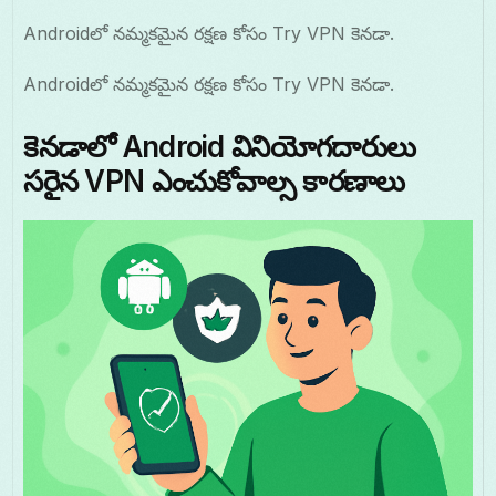
Androidలో నమ్మకమైన రక్షణ కోసం Try VPN కెనడా.
Androidలో నమ్మకమైన రక్షణ కోసం Try VPN కెనడా.
కెనడాలో Android వినియోగదారులు
సరైన VPN ఎంచుకోవాల్స కారణాలు