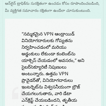
ఆన్‌లైన్ ట్రాఫిక్‌ను సురక్షితంగా ఉంచడం కోసం రూపొందించబడింది,
మీ వ్యక్తిగత సమాచారం రక్షితంగా ఉండేలా చూసుకుంటుంది.
“నమ్మకమైన VPN ఆండ్రాయిడ్
వినియోగదారులకు గోప్యతను
నిర్వహించడంలో మరియు
అడ్డంకులు లేకుండా కంటెంట్‌ను
యాక్సెస్ చేయడంలో అవసరం,” అని
సైబర్‌సెక్యూరిటీ నిపుణులు
అంటున్నారు. ఉత్తమ VPN
ప్రొవైడర్‌తో, వినియోగదారులు
ఇంటర్నెట్‌ను విశ్వసనీయంగా బ్రౌజ్
చేయగలుగుతారు, వారి డేటా
ఎన్‌క్రిప్ట్ చేయబడిందని, తృతీయ