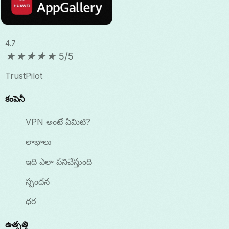
4.7
★
★
★
★
★
5/5
TrustPilot
కంపెనీ
VPN అంటే ఏమిటి?
లాభాలు
ఇది ఎలా పనిచేస్తుంది
స్పందన
ధర
ఉత్పత్తి