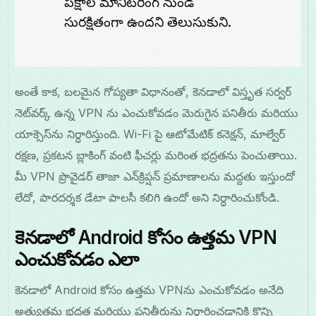
పక్షాల మానిటరింగ్ నుండి
సురక్షితంగా ఉందని తెలుసుకుని.
అంతే కాక, బలమైన గోప్యతా విధానంతో, కెనడాలో విస్తృత సర్వర్
నెట్‌వర్క్ ఉన్న VPN ను ఎంచుకోవడం మెరుగైన పనితీరు మరియు
యాక్సెస్‌ను నిర్ధారిస్తుంది. Wi-Fi పై ఆటోమేటిక్ కనెక్షన్, మాల్వేర్
రక్షణ, ప్రకటన బ్లాకింగ్ వంటి ఫీచర్లు మరింత భద్రతను పెంచుతాయి.
మీ VPN ప్రొవైడర్ తాజా ఎన్‌క్రిప్షన్ ప్రమాణాలను మద్దతు ఇస్తుందో
లేదో, పారదర్శక డేటా పాలసీ కలిగి ఉందో అని నిర్ధారించుకోండి.
కెనడాలో Android కోసం ఉత్తమ VPN
ఎంచుకోవడం ఎలా
కెనడాలో Android కోసం ఉత్తమ VPNను ఎంచుకోవడం అనేది
అత్యుత్తమ భద్రత మరియు పనితీరును నిర్ధారించడానికి కొన్ని