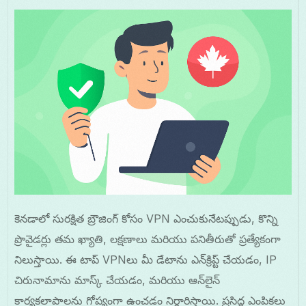
కెనడాలో సురక్షిత బ్రౌజింగ్ కోసం VPN ఎంచుకునేటప్పుడు, కొన్ని
ప్రొవైడర్లు తమ ఖ్యాతి, లక్షణాలు మరియు పనితీరుతో ప్రత్యేకంగా
నిలుస్తాయి. ఈ టాప్ VPNలు మీ డేటాను ఎన్‌క్రిప్ట్ చేయడం, IP
చిరునామాను మాస్క్ చేయడం, మరియు ఆన్‌లైన్
కార్యకలాపాలను గోప్యంగా ఉంచడం నిర్ధారిస్తాయి. ప్రసిద్ధ ఎంపికలు