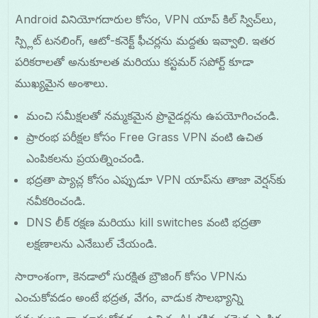
Android వినియోగదారుల కోసం, VPN యాప్ కిల్ స్విచ్‌లు,
స్ప్లిట్ టనలింగ్, ఆటో-కనెక్ట్ ఫీచర్లను మద్దతు ఇవ్వాలి. ఇతర
పరికరాలతో అనుకూలత మరియు కస్టమర్ సపోర్ట్ కూడా
ముఖ్యమైన అంశాలు.
మంచి సమీక్షలతో నమ్మకమైన ప్రొవైడర్లను ఉపయోగించండి.
ప్రారంభ పరీక్షల కోసం Free Grass VPN వంటి ఉచిత
ఎంపికలను ప్రయత్నించండి.
భద్రతా ప్యాచ్ల కోసం ఎప్పుడూ VPN యాప్‌ను తాజా వెర్షన్‌కు
నవీకరించండి.
DNS లీక్ రక్షణ మరియు kill switches వంటి భద్రతా
లక్షణాలను ఎనేబుల్ చేయండి.
సారాంశంగా, కెనడాలో సురక్షిత బ్రౌజింగ్ కోసం VPNను
ఎంచుకోవడం అంటే భద్రత, వేగం, వాడుక సౌలభ్యాన్ని