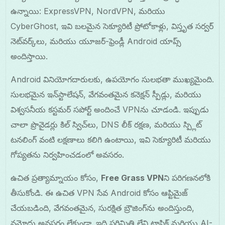
ఉన్నాయి: ExpressVPN, NordVPN, మరియు
CyberGhost, ఇవి బలమైన సెక్యూరిటీ ప్రోటోకాళ్లు, విస్తృత సర్వర్
నెట్‌వర్క్‌లు, మరియు యూజర్-ఫ్రెండ్లీ Android యాప్స్
అందిస్తాయి.
Android వినియోగదారులకు, ఉపయోగం సులభతా ముఖ్యమైంది.
సులభమైన ఇన్‌స్టాలేషన్, వేగవంతమైన కనెక్షన్ స్పీడ్లు, మరియు
విశ్వసనీయ కస్టమర్ సపోర్ట్ అందించే VPNను చూడండి. ఇప్పుడు
చాలా ప్రొవైడర్లు కిల్ స్విచ్‌లు, DNS లీక్ రక్షణ, మరియు స్ప్లిట్
టనలింగ్ వంటి లక్షణాలు కలిగి ఉంటాయి, ఇవి సెక్యూరిటీ మరియు
గోప్యతను నిర్వహించడంలో అవసరం.
ఉచిత ప్రత్యామ్నాయం కోసం,
Free Grass VPN
ని పరిగణనలోకి
తీసుకోండి. ఈ ఉచిత VPN సేవ Android కోసం ఆప్టిమైజ్
చేయబడింది, వేగవంతమైన, సురక్షిత బ్రౌజింగ్‌ను అందిస్తుంది,
నమోదు అవసరం లేకుండా. ఇది పరిమితి లేని ట్రాఫిక్ మరియు AI-