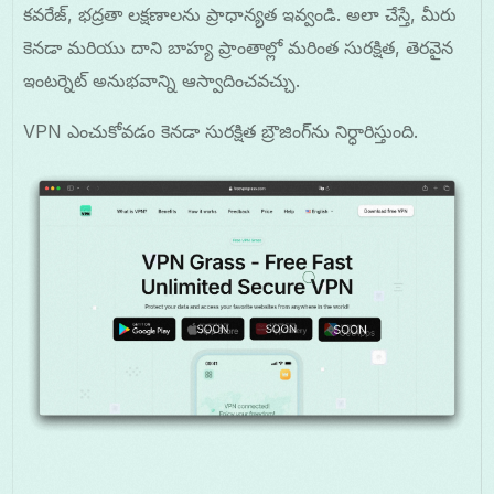
కవరేజ్, భద్రతా లక్షణాలను ప్రాధాన్యత ఇవ్వండి. అలా చేస్తే, మీరు
కెనడా మరియు దాని బాహ్య ప్రాంతాల్లో మరింత సురక్షిత, తెరవైన
ఇంటర్నెట్ అనుభవాన్ని ఆస్వాదించవచ్చు.
VPN ఎంచుకోవడం కెనడా సురక్షిత బ్రౌజింగ్‌ను నిర్ధారిస్తుంది.