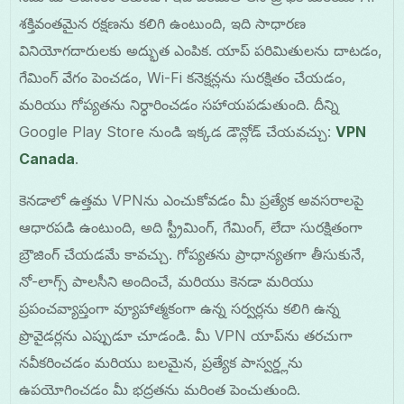
శక్తివంతమైన రక్షణను కలిగి ఉంటుంది, ఇది సాధారణ
వినియోగదారులకు అద్భుత ఎంపిక. యాప్ పరిమితులను దాటడం,
గేమింగ్ వేగం పెంచడం, Wi-Fi కనెక్షన్లను సురక్షితం చేయడం,
మరియు గోప్యతను నిర్ధారించడం సహాయపడుతుంది. దీన్ని
Google Play Store నుండి ఇక్కడ డౌన్లోడ్ చేయవచ్చు:
VPN
Canada
.
కెనడాలో ఉత్తమ VPNను ఎంచుకోవడం మీ ప్రత్యేక అవసరాలపై
ఆధారపడి ఉంటుంది, అది స్ట్రీమింగ్, గేమింగ్, లేదా సురక్షితంగా
బ్రౌజింగ్ చేయడమే కావచ్చు. గోప్యతను ప్రాధాన్యతగా తీసుకునే,
నో-లాగ్స్ పాలసీని అందించే, మరియు కెనడా మరియు
ప్రపంచవ్యాప్తంగా వ్యూహాత్మకంగా ఉన్న సర్వర్లను కలిగి ఉన్న
ప్రొవైడర్లను ఎప్పుడూ చూడండి. మీ VPN యాప్‌ను తరచుగా
నవీకరించడం మరియు బలమైన, ప్రత్యేక పాస్వర్డ్లను
ఉపయోగించడం మీ భద్రతను మరింత పెంచుతుంది.