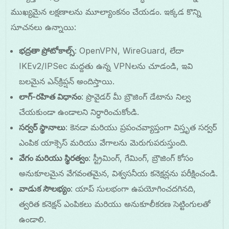
ముఖ్యమైన లక్షణాలను మూల్యాంకనం చేయడం. ఇక్కడ కొన్ని
సూచనలు ఉన్నాయి:
భద్రతా ప్రోటోకాల్స్
: OpenVPN, WireGuard, లేదా
IKEv2/IPSec మద్దతు ఉన్న VPNలను చూడండి, ఇవి
బలమైన ఎన్‌క్రిప్షన్ అందిస్తాయి.
లాగ్-రహిత విధానం
: ప్రొవైడర్ మీ బ్రౌజింగ్ డేటాను నిల్వ
చేయకుండా ఉండాలని నిర్ధారించుకోండి.
సర్వర్ స్థానాలు
: కెనడా మరియు ప్రపంచవ్యాప్తంగా విస్తృత సర్వర్
ఎంపిక యాక్సెస్ మరియు వేగాలను మెరుగుపరుస్తుంది.
వేగం మరియు స్థిరత్వం
: స్ట్రీమింగ్, గేమింగ్, బ్రౌజింగ్ కోసం
అనుకూలమైన వేగవంతమైన, విశ్వసనీయ కనెక్షన్లను పరీక్షించండి.
వాడుక సౌలభ్యం
: యాప్ సులభంగా ఉపయోగించదగినది,
త్వరిత కనెక్షన్ ఎంపికలు మరియు అనుకూలీకరణ సెట్టింగులతో
ఉండాలి.