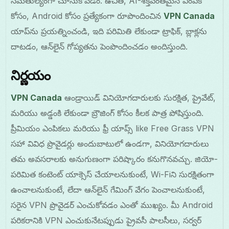
సమతుల్యంగా చూసుకోవడం. ఉచిత, AI-శక్తివంతమైన ఎంపిక
కోసం, Android కోసం ప్రత్యేకంగా రూపొందించిన
VPN Canada
యాప్‌ను ప్రయత్నించండి, ఇది పరిమితి లేకుండా ట్రాఫిక్, బ్లాక్లను
దాటడం, ఆన్‌లైన్ గోప్యతను పెంపొందించడం అందిస్తుంది.
నిర్ణయం
VPN Canada
ఆండ్రాయిడ్ వినియోగదారులకు సురక్షిత, ప్రైవేట్,
మరియు అడ్డంకి లేకుండా బ్రౌజింగ్ కోసం కీలక పాత్ర పోషిస్తుంది.
ప్రీమియం ఎంపికలు మరియు ఫ్రీ యాప్స్ like Free Grass VPN
సహా వివిధ ప్రొవైడర్లు అందుబాటులో ఉండగా, వినియోగదారులు
తమ అవసరాలకు అనుగుణంగా పరిష్కారం కనుగొనవచ్చు. జియో-
పరిమిత కంటెంట్ యాక్సెస్ చేయాలనుకుంటే, Wi-Fiని సురక్షితంగా
ఉంచాలనుకుంటే, లేదా ఆన్‌లైన్ గేమింగ్ వేగం పెంచాలనుకుంటే,
సరైన VPN ప్రొవైడర్ ఎంచుకోవడం ఎంతో ముఖ్యం. మీ Android
పరికరానికి VPN ఎంచుకునేటప్పుడు ప్రైవసీ పాలసీలు, సర్వర్