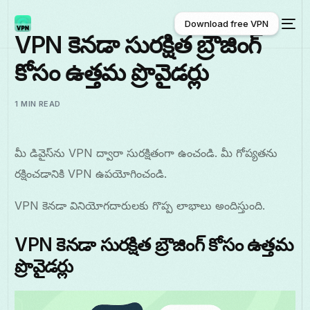
Download free VPN
VPN కెనడా సురక్షిత బ్రౌజింగ్
కోసం ఉత్తమ ప్రొవైడర్లు
Download free VPN
1 MIN READ
మీ డివైస్‌ను VPN ద్వారా సురక్షితంగా ఉంచండి. మీ గోప్యతను
రక్షించడానికి VPN ఉపయోగించండి.
VPN కెనడా వినియోగదారులకు గొప్ప లాభాలు అందిస్తుంది.
VPN కెనడా సురక్షిత బ్రౌజింగ్ కోసం ఉత్తమ
ప్రొవైడర్లు
తెలుగు