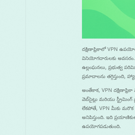
దక్షిణాఫ్రికాలో VPN ఉపయోగ
వినియోగదారులకు అవసరం. దక్
ఉల్లంఘనలు, ప్రభుత్వ పరిమిత
ప్రమాదాలను తగ్గిస్తుంది, హ
అంతేకాక, VPN దక్షిణాఫ్రిక
వెబ్‌సైట్లు మరియు స్ట్రీమిం
లేకపోతే, VPN మీకు మరొక దేశ
అనిపిస్తుంది. ఇది ప్రయాణికు
ఉపయోగపడుతుంది.