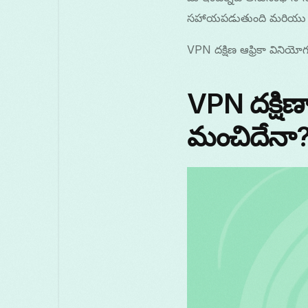
సహాయపడుతుంది మరియు మీ ప్ర
VPN దక్షిణ ఆఫ్రికా వినియో
VPN దక్షిణాఫ
మంచిదేనా