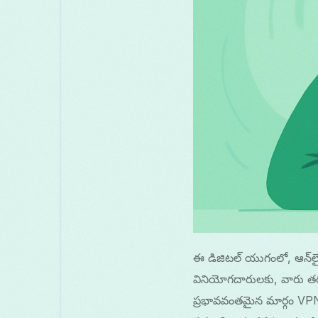
ఈ డిజిటల్ యుగంలో, ఆన్‌ల
వినియోగదారులకు, వారు తరచు
ప్రభావవంతమైన మార్గం VPN