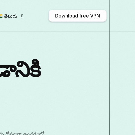
Download free VPN
తెలుగు
English
Afrikaans
Shqip
አማርኛ
ానికి
Български
ဗမာစာ
Català
中文
Français
Galego
ქართული
Deuts
Italiano
日本語
ಕನ್ನಡ
Қазақ тілі
ాను గోప్యంగా ఉంచడంలో