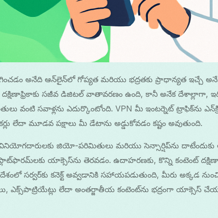
ించడం అనేది ఆన్‌లైన్‌లో గోప్యత మరియు భద్రతకు ప్రాధాన్యత ఇచ్చే అ
షిణాఫ్రికాకు సజీవ డిజిటల్ వాతావరణం ఉంది, కానీ అనేక దేశాల్లాగా, ఇద
ులు వంటి సవాళ్లను ఎదుర్కొంటోంది. VPN మీ ఇంటర్నెట్ ట్రాఫిక్‌ను ఎన్‌క్
్యాకర్లు లేదా మూడవ పక్షాలు మీ డేటాను అడ్డుకోవడం కష్టం అవుతుంది.
ా వినియోగదారులకు జియో-పరిమితులు మరియు సెన్సార్షిప్‌ను దాటేందుకు అన
గ్ ప్లాట్‌ఫారమ్‌లకు యాక్సెస్‌ను తెరవడం. ఉదాహరణకు, కొన్ని కంటెంట్ దక్ష
ంలో సర్వర్‌కు కనెక్ట్ అవ్వడానికి సహాయపడుతుంది, మీరు అక్కడ నుంచి బ్ర
లు, ఎక్స్‌పాట్రియేట్లు లేదా అంతర్జాతీయ కంటెంట్‌ను భద్రంగా యాక్సెస్ చేయ