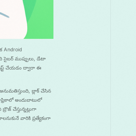
నేక Android
ి సైబర్ ముప్పులు, డేటా
రిప్ట్ చేయడం ద్వారా ఈ
ుమతిస్తుంది, బ్లాక్ చేసిన
ిణాఫ్రికాలో అందుబాటులో
ౌజ్ చేస్తున్నట్లుగా
ాలనుకునే వారికి ప్రత్యేకంగా