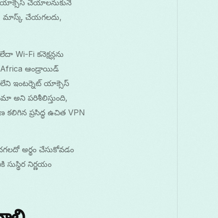
్ యాక్సెస్ చేయాలనుకునే
ు మాస్క్ చేయగలదు,
.
ా Wi-Fi కనెక్షన్లను
frica ఆండ్రాయిడ్
ని ఇంటర్నెట్ యాక్సెస్
ా అని పరిశీలిస్తుంది,
 కలిగిన ప్రసిద్ధ ఉచిత VPN
చగలదో అర్థం చేసుకోవడం
 సుస్థిర నిర్ణయం
ాలి