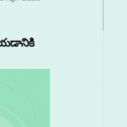
Македонски
Melayu
മലയാളം
मरा
Română
Русский
Српски
සිංහ
చేయడానికి
తెలుగు
ไทย
T