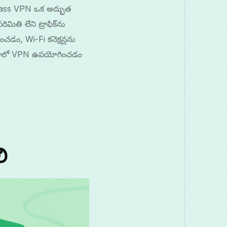
ass VPN ఒక అద్భుత
ి లేని ట్రాఫిక్‌ను
చడం, Wi-Fi కనెక్షన్లను
ఫ్రికాలో VPN ఉపయోగించడం
ి