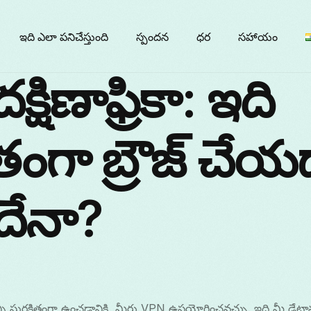
ఇది ఎలా పనిచేస్తుంది
స్పందన
ధర
సహాయం
్షిణాఫ్రికా: ఇది
ితంగా బ్రౌజ్ చేయడ
దేనా?
్ని సురక్షితంగా ఉంచడానికి, మీరు VPN ఉపయోగించవచ్చు. ఇది మీ డేట