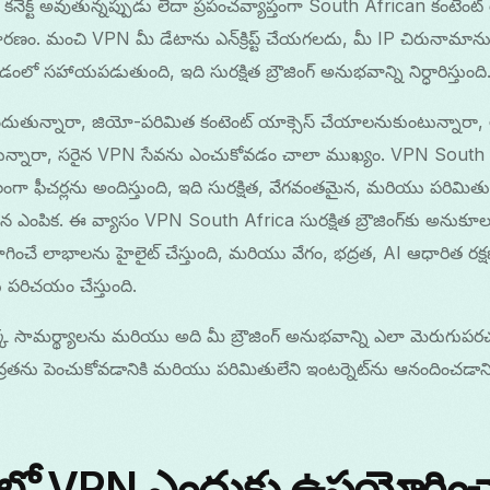
 కనెక్ట్ అవుతున్నప్పుడు లేదా ప్రపంచవ్యాప్తంగా South African కంటెంట
ణం. మంచి VPN మీ డేటాను ఎన్‌క్రిప్ట్ చేయగలదు, మీ IP చిరునామాన
సహాయపడుతుంది, ఇది సురక్షిత బ్రౌజింగ్ అనుభవాన్ని నిర్ధారిస్తుంది
దుతున్నారా, జియో-పరిమిత కంటెంట్ యాక్సెస్ చేయాలనుకుంటున్నారా, లేద
టున్నారా, సరైన VPN సేవను ఎంచుకోవడం చాలా ముఖ్యం. VPN South A
 ఫీచర్లను అందిస్తుంది, ఇది సురక్షిత, వేగవంతమైన, మరియు పరిమితులే
ైన ఎంపిక. ఈ వ్యాసం VPN South Africa సురక్షిత బ్రౌజింగ్‌కు అనుకూలమ
ంచే లాభాలను హైలైట్ చేస్తుంది, మరియు వేగం, భద్రత, AI ఆధారిత రక్షణ
పరిచయం చేస్తుంది.
సామర్థ్యాలను మరియు అది మీ బ్రౌజింగ్ అనుభవాన్ని ఎలా మెరుగుపర
ద్రతను పెంచుకోవడానికి మరియు పరిమితులేని ఇంటర్నెట్‌ను ఆనందించడానికి
ికాలో VPN ఎందుకు ఉపయోగించ