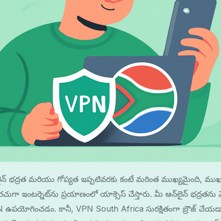
ైన్ భద్రత మరియు గోప్యత ఇప్పటివరకు కంటే మరింత ముఖ్యమైంది, ముఖ్
గా ఇంటర్నెట్‌ను ప్రయాణంలో యాక్సెస్ చేస్తారు. మీ ఆన్‌లైన్ భద్రతన
 ఉపయోగించడం. కానీ, VPN South Africa సురక్షితంగా బ్రౌజ్ చేయడ