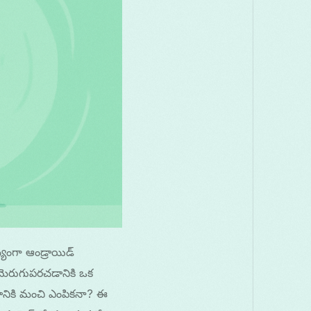
యంగా ఆండ్రాయిడ్
ు మెరుగుపరచడానికి ఒక
ానికి మంచి ఎంపికనా? ఈ