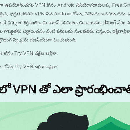
గా ఉపయోగించగల VPN కోసం Android వినియోగదారులకు, Free Gr
ైన, భద్రత కలిగిన VPN సేవ Android కోసం, నమోదు అవసరం లేదు, పరిమిత
మ మేధస్సుతో శక్తివంతం. ఈ యాప్ పరిమితులను దాటడం, గేమింగ్ వేగం పెం
 గోప్యతను నిర్ధారించడం వంటి పనులను సులభతరం చేస్తుంది. దక్షిణా
్రౌజింగ్ స్వేచ్ఛను గణనీయంగా పెంచుతుంది.
 కోసం Try VPN దక్షిణ ఆఫ్రికా.
 కోసం Try VPN దక్షిణ ఆఫ్రికా.
కాలో VPN తో ఎలా ప్రారంభించాల