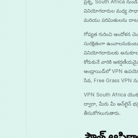
ప్రశ్న, South Africa నుండి
వినియోగదారుల మధ్య సాధార
మరియు పరిమితులను దాటడంలో 
గోప్యత గురించి ఆందోళన చెం
సురక్షితంగా ఉంచాలనుకుం
వినియోగదారులకు అనుకూలంగా
కోరుకునే వారికి ఆకర్షణీయమ
ఆండ్రాయిడ్‌లో VPN ఉపయోగి
సేవ, Free Grass VPN ను 
VPN South Africa యొక్క 
ద్వారా, మీరు మీ ఆన్‌లైన్ భ
తీసుకోగలుగుతారు.
సౌత్ ఆఫ్ర