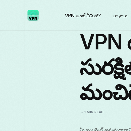
VPN అంటే ఏమిటి?
లాభాలు
VPN దక
సురక్ష
మంచి
1 MIN READ
మీ ఇంటర్నెట్ అనుసంధానాన