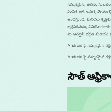
నమ్మకమైన, ఉచిత, సులభం
ఎంపిక. ఇది ఉచిత, వేగవంతమ
అందిస్తుంది, మరియు కృత్రి
భద్రపరచడం, వినియోగదారుల
మీ ఆన్‌లైన్ భద్రత మరియు బ
Android పై నమ్మకమైన రక్షణ
Android పై నమ్మకమైన రక్షణ
సౌత్ ఆఫ్రి