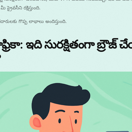
ైవసీని రక్షిస్తుంది.
గదారులకు గొప్ప లాభాలు అందిస్తుంది.
్రికా: ఇది సురక్షితంగా బ్రౌజ్ 
?