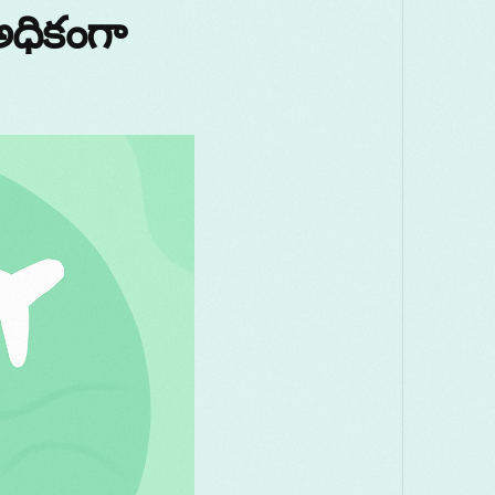
అధికంగా