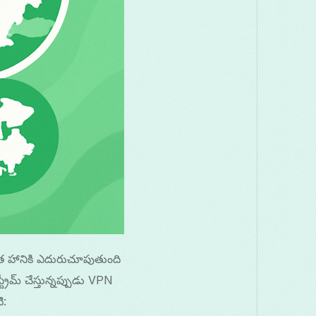
ంభవిత హానికి ఎదురుచూపుతుంది
్రీమ్ చేస్తున్నప్పుడు VPN
ి: