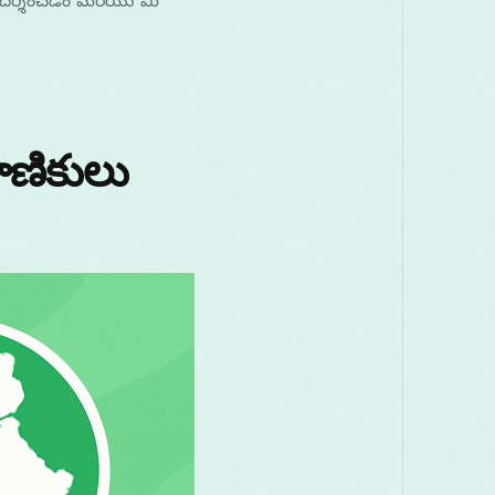
గదర్శించడం మరియు మీ
Македонски
Melayu
മലയാളം
मरा
Română
Русский
Српски
සිංහ
తెలుగు
ไทย
T
ాణికులు