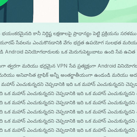
రమైనది కానీ నిర్దిష్ట లక్షణాలపై ప్రాధాన్యం పెట్టి ప్రక్రియను సర
 యూరప్ సేవలను ఎంచుకొనడానికి వేగం భద్రత ఉపయోగ సులభత మరియు
Android వినియోగదారులకు ఒక మెరుగుపెట్టుబాటు ఉంది సేవ ఉచిత V
గా త్వరగా మరియు భద్రమైన VPN సేవ ప్రత్యక్షంగా Android వినియోగదా
ు మరియు అనివాసిత ట్రాఫిక్ అన్నీ అంతర్జాతీయంగా ఉండండి మరియు అద
మహాన్ ఎంచుకున్నదని చెప్పడానికి ఇది ఒక మహాన్ ఎంచుకున్నదని చెప్పడ
ఇది ఒక మహాన్ ఎంచుకున్నదని చెప్పడానికి ఇది ఒక మహాన్ ఎంచుకున్నదని 
ఇది ఒక మహాన్ ఎంచుకున్నదని చెప్పడానికి ఇది ఒక మహాన్ ఎంచుకున్నదని 
ఇది ఒక మహాన్ ఎంచుకున్నదని చెప్పడానికి ఇది ఒక మహాన్ ఎంచుకున్నదని 
ఇది ఒక మహాన్ ఎంచుకున్నదని చెప్పడానికి ఇది ఒక మహాన్ ఎంచుకున్నదని 
ఇది ఒక మహాన్ ఎంచుకున్నదని చెప్పడానికి ఇది ఒక మహాన్ ఎంచుకున్నదని 