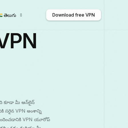
Download free VPN
తెలుగు
 VPN
English
Afrikaans
Shqip
አማርኛ
Български
ဗမာစာ
Català
中文
Français
Galego
ქართული
Deuts
 కూడా మీ ఆన్‌లైన్
Italiano
日本語
ಕನ್ನಡ
Қазақ тілі
నికి సరైన VPN అంశాన్ని
 ఆనందించడానికి VPN యూరోప్