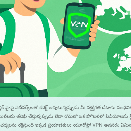
లిక్ వై-ఫై నెట్‌వర్క్‌లతో కనెక్ట్ అవుటున్నప్పుడు మీ వ్యక్తిగత డేటాను స
యిల్‌లను తనిఖీ చేస్తున్నప్పుడు లేదా రోమ్‌లో ఒక హోటల్‌లో వీడియోలను స్ట
్ చర్యలను రక్షిస్తుంది ఇక్కడ ప్రయాణికులు యూరోప్లో VPN అవసరం ఏమిట