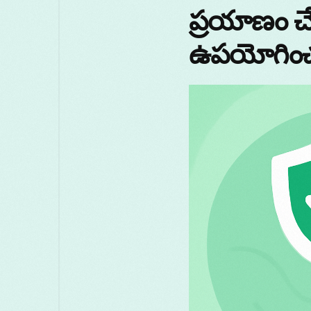
ప్రయాణం చ
ఉపయోగిం