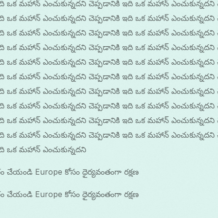
ఇది ఒక మహాన్ ఎంచుకున్నదని చెప్పడానికి ఇది ఒక మహాన్ ఎంచుకున్నదని 
ఇది ఒక మహాన్ ఎంచుకున్నదని చెప్పడానికి ఇది ఒక మహాన్ ఎంచుకున్నదని 
ఇది ఒక మహాన్ ఎంచుకున్నదని చెప్పడానికి ఇది ఒక మహాన్ ఎంచుకున్నదని 
ఇది ఒక మహాన్ ఎంచుకున్నదని చెప్పడానికి ఇది ఒక మహాన్ ఎంచుకున్నదని 
ఇది ఒక మహాన్ ఎంచుకున్నదని చెప్పడానికి ఇది ఒక మహాన్ ఎంచుకున్నదని 
ఇది ఒక మహాన్ ఎంచుకున్నదని చెప్పడానికి ఇది ఒక మహాన్ ఎంచుకున్నదని 
ఇది ఒక మహాన్ ఎంచుకున్నదని చెప్పడానికి ఇది ఒక మహాన్ ఎంచుకున్నదని 
ఇది ఒక మహాన్ ఎంచుకున్నదని చెప్పడానికి ఇది ఒక మహాన్ ఎంచుకున్నదని 
ఇది ఒక మహాన్ ఎంచుకున్నదని చెప్పడానికి ఇది ఒక మహాన్ ఎంచుకున్నదని 
ఇది ఒక మహాన్ ఎంచుకున్నదని చెప్పడానికి ఇది ఒక మహాన్ ఎంచుకున్నదని 
 ఇది ఒక మహాన్ ఎంచుకున్నదని
ం చేయండి Europe కోసం ధైర్యవంతంగా రక్షణ
ం చేయండి Europe కోసం ధైర్యవంతంగా రక్షణ