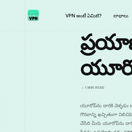
VPN అంటే ఏమిటి?
లాభాలు
ప్రయా
యూరో
1 MIN READ
యూరోప్‌ను దారికి వెళ్ళడం
గౌరవాన్ని ఖచ్చితంగా నిలిచ
చేసేది మీరు యూరోప్‌ను దార