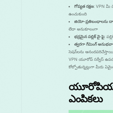
గోప్యత రక్షణ
: VPN మీ డే
ఉంచుకుంది
జియో-ప్రతిబంధాలను ద
లేదా అనుకూలంగా
భద్రమైన పబ్లిక్ వై-ఫై
: పబ్
త్వరగా గేమింగ్ అనుభవ
సెషన్‌లను ఆనందపరిచేస్తాయ
VPN యూరోప్ సర్వీస్ ఉపయోగ
కోల్పోతున్నట్లుగా మీరు ఏమ
యూరోపియన్
ఎంపికలు