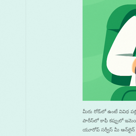
మీరు రోడ్‌లో ఉంటే వివిధ పబ్
పారీస్‌లో కాఫీ కప్పులో ఇమె
యూరోప్ సర్వీస్ మీ ఆన్‌లైన