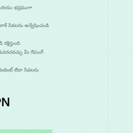
గా మరియు భద్రముగా
ం-లాక్ సేవలను అన్వేషించండి
క్షిస్తుంది
రుగుపరచవచ్చు మీ గేమింగ్
ంటెంట్ లేదా సేవలను
PN