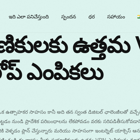
ఇది ఎలా పనిచేస్తుంది
స్పందన
ధర
సహాయం
ణికులకు ఉత్తమ
ప్ ఎంపికలు
 ఒక ఉత్సాహకర సాహసం కానీ అది తన స్వంత డిజిటల్ ఛాలెంజీలతో వచ్చేది
ిపెట్టడం నుండి ప్రాదేశిక పరిబంధాలను లేకపోవడం వరకు సరిపడితీసుకోవడా
ికి వెళ్ళడం ప్లాన్ చేస్తున్నారు మరియు సాహసంగా ఇంటర్నెట్ యాక్సెస్