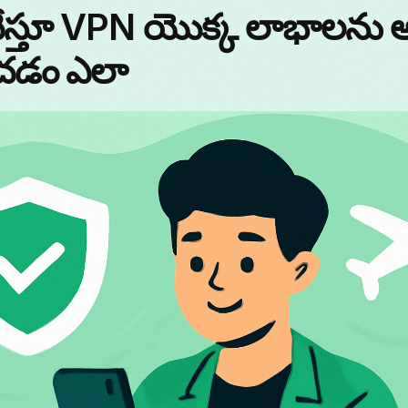
ేస్తూ VPN యొక్క లాభాలను 
చడం ఎలా