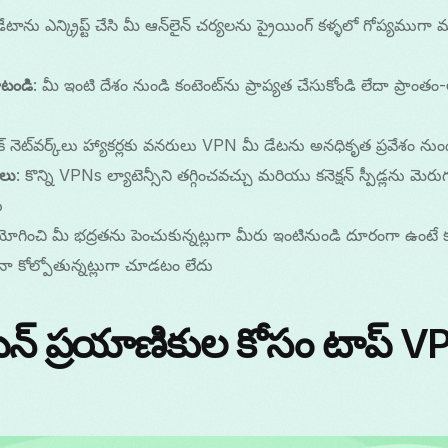
టాను ఎన్క్రిప్ట్ చేసి మీ ఆన్‌లైన్ చర్యలను ప్రైయింగ్ కళ్ళలో గోప్యము
ాటండి
: మీ ఇంటి దేశం నుండి కంటెంట్‌ను ప్రాప్యత చేసుకోండి లేదా ప్రాంత
లిక్ నెట్‌వర్క్‌లు హ్యాకర్లకు వనరులు VPN మీ డేటను అనధికృత ప్రవేశం నుండి ర
ాలు
: కొన్ని VPNs ల్యాటెన్సీని తగ్గించవచ్చు మరియు కనెక్షన్ స్పీడ్లను మె
ి
ించి మీ భద్రతను పెంచుకున్నట్లుగా మీరు ఇంటినుండి దూరంగా ఉంటే క
ైనా కోల్పోతున్నట్లుగా చూడటం లేదు
 ప్రయాణికుల కోసం టాప్ V