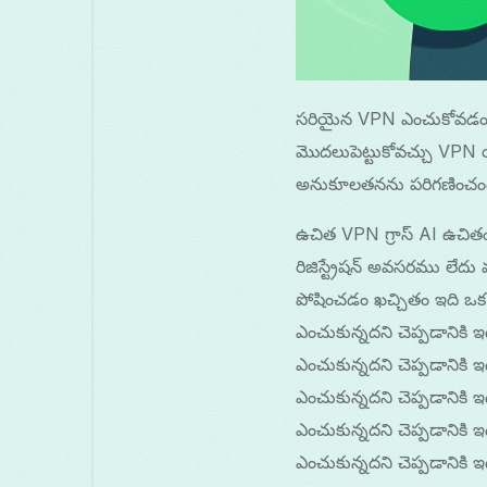
సరియైన VPN ఎంచుకోవడం భయంక
మొదలుపెట్టుకోవచ్చు VPN
అనుకూలతనను పరిగణించండి 
ఉచిత VPN గ్రాస్ AI ఉచితం
రిజిస్ట్రేషన్ అవసరము లేద
పోషించడం ఖచ్చితం ఇది ఒక 
ఎంచుకున్నదని చెప్పడానికి 
ఎంచుకున్నదని చెప్పడానికి 
ఎంచుకున్నదని చెప్పడానికి 
ఎంచుకున్నదని చెప్పడానికి 
ఎంచుకున్నదని చెప్పడానికి 