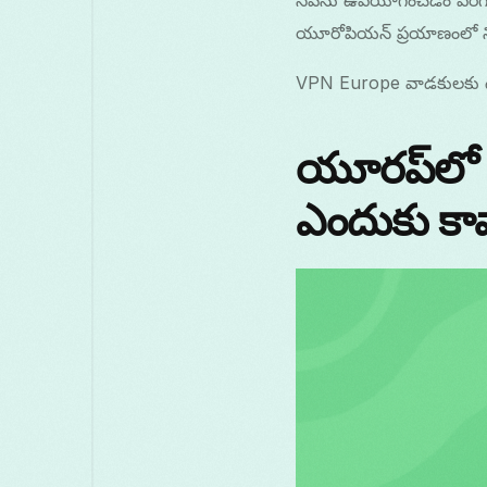
సేవను ఉపయోగించడం పరిగణ
యూరోపియన్ ప్రయాణంలో నిర
VPN Europe వాడకులకు ఉత
యూరప్‌లో 
ఎందుకు కా