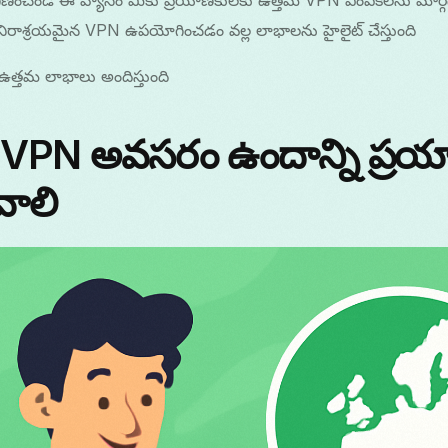
ించండి ఈ వ్యాసం మీకు ప్రయాణికులకు ఉత్తమ VPN ఎంపికలను మార్
ాశ్రయమైన VPN ఉపయోగించడం వల్ల లాభాలను హైలైట్ చేస్తుంది
్తమ లాభాలు అందిస్తుంది
VPN అవసరం ఉందాన్ని ప్రయ
వాలి