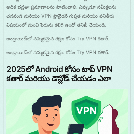
అధిక భద్రతా ప్రమాణాలను పాటించాలి. ఎప్పుడూ సమీక్షలను
చదవండి మరియు VPN ప్రొవైడర్ గుప్తత మరియు పనితీరు
విషయంలో మంచి పేరును కలిగి ఉందో తనిఖీ చేయండి.
అండ్రాయిడ్‌లో నమ్మకమైన రక్షణ కోసం Try VPN కతార్.
అండ్రాయిడ్‌లో నమ్మకమైన రక్షణ కోసం Try VPN కతార్.
2025లో Android కోసం టాప్ VPN
కతార్ మరియు డౌన్లోడ్ చేయడం ఎలా