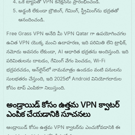
ఒకే ట్యాప్‌తో VPN కనెక్షన్‌ను ప్రారంభించండి.
అడ్డంకి లేకుండా బ్రౌజింగ్, గేమింగ్, స్ట్రీమింగ్‌ను భద్రతతో
ఆనందించండి.
Free Grass VPN అనేది మీ VPN Qatar గా ఉపయోగించగల
ఉచిత VPN యొక్క మంచి ఉదాహరణ, ఇది పరిమితి లేని ట్రాఫిక్,
నమోదు అవసరం లేకుండా, AI ఆధారిత భద్రతను అందిస్తుంది. ఇది
పరిమితులను దాటడం, గేమింగ్ వేగం పెంచడం, Wi-Fi
భద్రపరచడం, ఆన్‌లైన్‌లో నామమాత్రం ఉండడం వంటి పనులను
సులభతరం చేస్తుంది, ఇది 2025లో Android వినియోగదారుల
కోసం టాప్ ఎంపికగా నిలుస్తుంది.
అండ్రాయిడ్ కోసం ఉత్తమ VPN క్వాటర్
ఎంపిక చేయడానికి సూచనలు
ఆండ్రాయిడ్ కోసం ఉత్తమ VPN క్వాటర్‌ను ఎంచుకోవడానికి ఈ