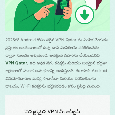
2025లో Android కోసం సరైన VPN Qatar ను ఎంపిక చేయడం
ప్రస్తుతం అందుబాటులో ఉన్న టాప్ ఎంపికలను పరిశీలించడం
ద్వారా సులభం అవుతుంది. అత్యంత సిఫారసు చేయబడినది
VPN Qatar
, ఇది అధిక వేగం కనెక్షన్లు మరియు బలమైన భద్రతా
లక్షణాలతో సులభ అనుభవాన్ని అందిస్తుంది. ఈ యాప్ Android
వినియోగదారుల మధ్య సాదాసీదా మరియు పరిమితులను
దాటడం, Wi-Fi కనెక్షన్లను భద్రపరచడం కోసం ప్రసిద్ధి చెందింది.
“నమ్మకమైన VPN మీ ఆన్‌లైన్