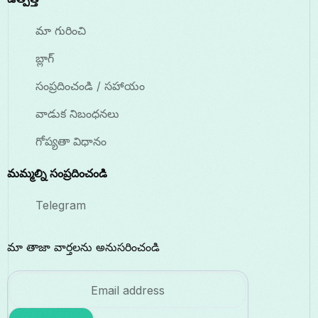
మా గురించి
బ్లాగ్
సంప్రదించండి / సహాయం
వాడుక నిబంధనలు
గోప్యతా విధానం
మమ్మల్ని సంప్రదించండి
Telegram
మా తాజా వార్తలను అనుసరించండి