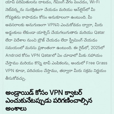
యాప్ పరిమితులను దాటడం, గేమింగ్ వేగం పెంచడం, Wi-Fi
నెట్‌వర్క్లను సురక్షితంగా చేయడం మరియు ఆన్‌లైన్‌లో మీ
గోప్యతను కాపాడడం కోసం అనుకూలంగా ఉంటుంది. మీ
అవసరాలకు అనుగుణంగా VPNని ఎంచుకోవడం ద్వారా, మీరు
అడ్డంకులు లేకుండా యాక్సెస్ చేయగలుగుతారు మరియు Qatar
లేదా విదేశాల నుంచి బ్రౌజ్ చేయడం లేదా స్ట్రీమింగ్ చేయడం
సమయంలో మనసు ప్రశాంతంగా ఉంటుంది. ఈ గైడ్‌లో, 2025లో
Android కోసం VPN Qatarలో ఏం చూడాలో మీకు సహాయం
చేస్తాము మరియు కొన్ని టాప్ ఎంపికలను, అందులో Free Grass
VPN కూడా, పరిచయం చేస్తాము, తద్వారా మీరు సక్రమ నిర్ణయం
తీసుకోవచ్చు.
అండ్రాయిడ్ కోసం VPN క్వాటర్
ఎంచుకునేటప్పుడు పరిగణించాల్సిన
అంశాలు