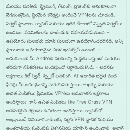
మరియు పనితీరు: స్ట్రీమింగ్, గేమింగ్, బ్రౌజింగ్‌కు అనుకూలంగా
వేగవంతమైన, స్థిరమైన కనెక్షన్లు అందించే VPNలను చూడండి. –
సర్వర్ స్థానాలు: క్వాటర్ మరియు ఇతర దేశాలలో విస్తృత సర్వర్‌లు
ఉండటం, పరిమితులను దాటేందుకు సహాయపడుతుంది. –
ఉపయోగం సులభత: యాప్ సులభంగా ఉపయోగించదగినది, అన్ని
స్థాయిలకు అనుకూలమైన సరళ ఇంటర్ఫేస్ ఉండాలి. –
అనుకూలత: మీ Android పరికరాన్ని మద్దతు ఇస్తుందో మరియు
తరచుగా నవీకరణలు అందిస్తుందో నిర్ధారించుకోండి. – అదనపు
లక్షణాలు: కిల్ స్విచ్, స్ప్లిట్ టనలింగ్, AI ఆధారిత భద్రత వంటి
ఫీచర్లు మీ అనుభవాన్ని మెరుగుపరుస్తాయి. – ఖర్చు మరియు
ఉచిత ఎంపికలు: ప్రీమియం VPNలు అధునాతన లక్షణాలు
అందిస్తాయి, కానీ ఉచిత ఎంపికలు like Free Grass VPN
అవసరమైన రక్షణను ఉచితంగా అందిస్తాయి. క్వాటర్‌లో
ఆండ్రాయిడ్ వినియోగదారులకు, సరైన VPN స్థానిక మరియు
అంతర్జాతీయ కంటెంట్‌కు విశ్వసనీయ యాక్సెస్ అందించాలి, అలాగే