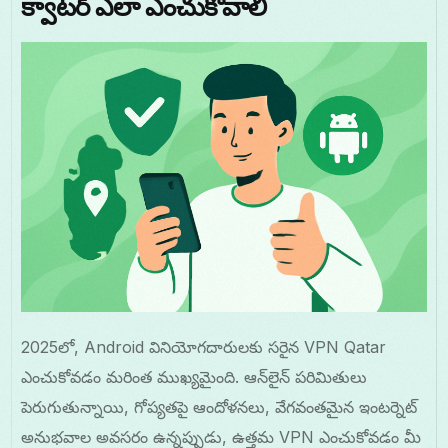
క్వాటర్ ఎలా ఎంచుకోవాలి
2025లో, Android వినియోగదారులకు సరైన VPN Qatar
ఎంచుకోవడం మరింత ముఖ్యమైంది. ఆన్‌లైన్ పరిమితులు
పెరుగుతున్నాయి, గోప్యతపై ఆందోళనలు, వేగవంతమైన ఇంటర్నెట్
అనుభవాల అవసరం ఉన్నప్పుడు, ఉత్తమ VPN ఎంచుకోవడం మీ