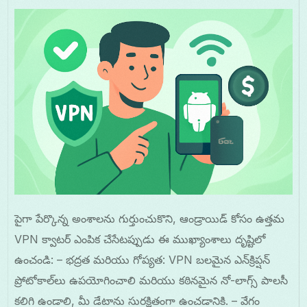
పైగా పేర్కొన్న అంశాలను గుర్తుంచుకొని, ఆండ్రాయిడ్ కోసం ఉత్తమ
VPN క్వాటర్ ఎంపిక చేసేటప్పుడు ఈ ముఖ్యాంశాలు దృష్టిలో
ఉంచండి: – భద్రత మరియు గోప్యత: VPN బలమైన ఎన్‌క్రిప్షన్
ప్రోటోకాల్‌లు ఉపయోగించాలి మరియు కఠినమైన నో-లాగ్స్ పాలసీ
కలిగి ఉండాలి, మీ డేటాను సురక్షితంగా ఉంచడానికి. – వేగం