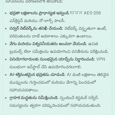
సూచనలను పరిగణనలోకి తీసుకోండి:
భద్రతా లక్షణాలను ప్రాధాన్యత ఇవ్వండి
যেমন AES-256
ఎన్‌క్రిప్షన్ మరియు నో-లాగ్స్ పాలసీ.
సర్వర్ నెట్‌వర్క్‌ను తనిఖీ చేయండి
: నెట్‌వర్క్ విస్తృతంగా ఉంటే,
పరిమితులను దాటే అవకాశాలు ఎక్కువగా ఉంటాయి.
వేగం మరియు విశ్వసనీయతను అంచనా వేయండి
: ఉచిత
ట్రయల్స్ లేదా సమీక్షలను ఉపయోగించి పనితీరును పరీక్షించండి.
వినియోగదారులకు సులభమైన యాప్స్‌ను నిర్ధారించండి
: VPN
సులభంగా ఇన్‌స్టాల్ చేసి ఉపయోగించగలగాలి.
AI-శక్తివంతమైన భద్రతను చూడండి
: AI వంటి లక్షణాలు తెలివైన
ముప్పులను గుర్తించడంలో మరియు వేగాన్ని పెంచడంలో
సహాయపడతాయి.
గ్రాహక మద్దతును సమీక్షించండి
: స్పందించే కస్టమర్ సర్వీస్
సమస్యలను త్వరగా పరిష్కరించడంలో సహాయపడుతుంది.