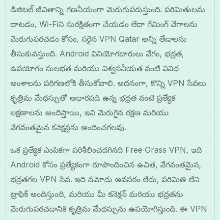
డిజిటల్ జీవితాన్ని గణనీయంగా మెరుగుపరుస్తుంది. పరిమితులను
దాటడం, Wi-Fiని సురక్షితంగా చేయడం లేదా గేమింగ్ వేగాలను
మెరుగుపరచడం కోసం, సరైన VPN Qatar అన్ని తేడాలను
తీసుకువస్తుంది. Android వినియోగదారులు వేగం, భద్రత,
ఉపయోగం సులభత మరియు విశ్వసనీయత వంటి వివిధ
అంశాలను పరిగణలోకి తీసుకోవాలి. అదనంగా, కొన్ని VPN సేవలు
కృత్రిమ మేధస్సుతో ఆధారపడి ఉన్న భద్రత వంటి ప్రత్యేక
లక్షణాలను అందిస్తాయి, ఇవి మెరుగైన రక్షణ మరియు
వేగవంతమైన కనెక్షన్లను అందించగలవు.
ఒక ప్రత్యేక ఎంపికగా పరిశీలించదగినది Free Grass VPN, ఇది
Android కోసం ప్రత్యేకంగా రూపొందించిన ఉచిత, వేగవంతమైన,
భద్రతగల VPN సేవ. ఇది నమోదు అవసరం లేదు, పరిమితి లేని
ట్రాఫిక్ అందిస్తుంది, మరియు మీ కనెక్షన్ మరియు భద్రతను
మెరుగుపరచడానికి కృత్రిమ మేధస్సును ఉపయోగిస్తుంది. ఈ VPN