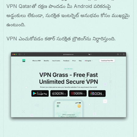
VPN Qatarతో రక్షణ పొందడం మీ Android పరికరంపై
అడ్డంకులు లేకుండా, సురక్షిత ఇంటర్నెట్ అనుభవం కోసం ముఖ్యమై
ఉంటుంది.
VPN ఎంచుకోవడం కతార్ సురక్షిత బ్రౌజింగ్‌ను నిర్ధారిస్తుంది.