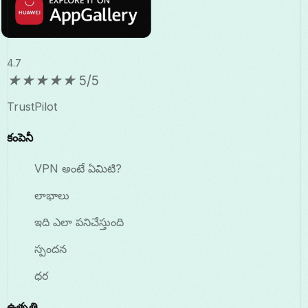
4.7
★
★
★
★
★
5/5
TrustPilot
కంపెనీ
VPN అంటే ఏమిటి?
లాభాలు
ఇది ఎలా పనిచేస్తుంది
స్పందన
ధర
ఉత్పత్తి