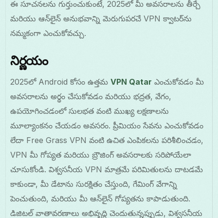
ఈ సూచనలను గుర్తుంచుకుంటే, 2025లో మీ అవసరాలను తీర్చే
మరియు ఆన్‌లైన్ అనుభవాన్ని మెరుగుపరచే VPN క్వాటర్‌ను
నమ్మకంగా ఎంచుకోవచ్చు.
నిర్ణయం
2025లో Android కోసం ఉత్తమ
VPN Qatar
ఎంచుకోవడం మీ
అవసరాలను అర్థం చేసుకోవడం మరియు భద్రత, వేగం,
ఉపయోగించడంలో సులభత వంటి ముఖ్య లక్షణాలను
మూల్యాంకనం చేయడం అవసరం. ప్రీమియం సేవను ఎంచుకోవడం
లేదా Free Grass VPN వంటి ఉచిత ఎంపికలను పరిశీలించడం,
VPN మీ గోప్యత మరియు బ్రౌజింగ్ అవసరాలకు సరిపోయేలా
చూసుకోండి. విశ్వసనీయ VPN మాత్రమే పరిమితులను దాటడమే
కాకుండా, మీ డేటాను సురక్షితం చేస్తుంది, గేమింగ్ వేగాన్ని
పెంచుతుంది, మరియు మీ ఆన్‌లైన్ గోప్యతను కాపాడుతుంది.
డిజిటల్ వాతావరణాలు అభివృద్ధి చెందుతున్నప్పుడు, విశ్వసనీయ