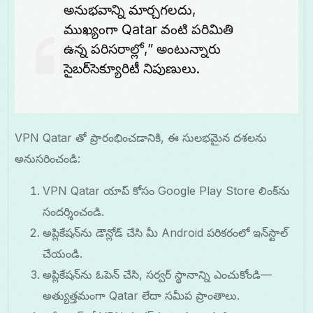
అనుభవాన్ని మార్చగలదు,
ముఖ్యంగా Qatar వంటి పరిమితి
ఉన్న పరిసరాల్లో,” అంటున్నారు
సైబర్‌సెక్యూరిటీ నిపుణులు.
VPN Qatar తో ప్రారంభించడానికి, ఈ సులభమైన దశలను
అనుసరించండి:
VPN Qatar యాప్ కోసం Google Play Store లింక్‌ను
సందర్శించండి.
అప్లికేషన్‌ను డౌన్లోడ్ చేసి మీ Android పరికరంలో ఇన్‌స్టాల్
చేయండి.
అప్లికేషన్‌ను ఓపెన్ చేసి, సర్వర్ స్థానాన్ని ఎంచుకోండి—
అత్యుత్తమంగా Qatar లేదా సమీప ప్రాంతాలు.