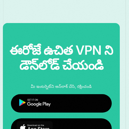
ఈరోజే ఉచిత VPN ని
డౌన్‌లోడ్ చేయండి
మీ ఇంటర్నెట్‌ని అన్‌లాక్ చేసి, రక్షించండి