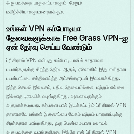
அனுபவத்தை பாதுகாப்பானதும், மேலும்
மகிழ்ச்சியானதுமானதாக்கும்.
உங்கள் VPN கம்போடியா
தேவைகளுக்காக Free Grass VPN-ஐ
ஏன் தேர்வு செய்ய வேண்டும்
ப்ரீ கிராஸ் VPN என்பது கம்போடியாவில் சாதாரண
பயனர்களுக்கு சிறந்த தேர்வு ஆகும், ஏனெனில் இது எளிதான
பயன்பாட்டை சக்திவாய்ந்த அம்சங்களுடன் இணைக்கிறது.
இந்த செயலி இலவசம், பதிவு தேவையில்லை, மற்றும் எல்லை
இல்லாத டிராஃபிக் வழங்குகிறது, அனைவருக்கும்
அணுகக்கூடியது. கற்பனையால் இயக்கப்படும் ப்ரீ கிராஸ் VPN
தானாகவே உங்கள் இணைப்பை வேகம் மற்றும் பாதுகாப்புக்கு
சிறந்ததாக மாற்றுகிறது, ஒரு மென்மையான உலாவல்
அனுபவத்தை வழங்குகிறது. இங்கே ஏன் ப்ரீ கிராஸ் VPN