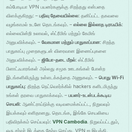
கம்போடியா VPN பயனர்களுக்கு சிறந்தது என்பதை
விளக்குகிறது: –
பதிவு தேவையில்லை
: தனிப்பட்ட தகவலை
வழங்காமல் உடனே தொடங்கவும். –
எல்லை இல்லாத டிராஃபிக்
:
எல்லையின்றி உலாவல், ஸ்ட்ரீமிங் மற்றும் கேமிங்
அனுபவிக்கவும். –
வேகமான மற்றும் பாதுகாப்பான
: சிறந்த
பாதுகாப்பு முறைகளுடன் விரைவான இணைப்புகளை
அனுபவிக்கவும். –
ஜியோ-தடை மீறல்
: ஸ்ட்ரீமிங்
பிளாட்ஃபாரங்கள் அல்லது சமூக ஊடகங்கள் போன்ற
இடங்களிலிருந்து உள்ளடக்கத்தை அணுகவும். –
பொது Wi-Fi
பாதுகாப்பு
: திறந்த நெட்வொர்க்கில் hackers களிடமிருந்து
உங்கள் தரவை பாதுகாக்கவும். –
பயனர்-உடன்படக்கூடிய
செயலி
: ஆண்ட்ராய்டுக்கு வடிவமைக்கப்பட்ட, நிறுவவும்
இயக்கவும் எளிதானது. தொடங்க, இங்கே செயலியை
பதிவிறக்கம் செய்யவும்:
VPN Cambodia
. நிறுவப்பட்டதும்,
ஒரு சர்வர் இடத்தை தேர்வு செய்து, VPN ஐ இயக்கி,