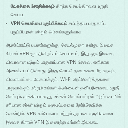
வேகத்தை சோதிக்கவும்
சிறந்த செயல்திறனை உறுதி
செய்ய.
VPN செயலியை புதுப்பிக்கவும்
சமீபத்திய பாதுகாப்பு
புதுப்பிப்புகள் மற்றும் அம்சங்களுக்காக.
ஆண்ட்ராய்டு பயனர்களுக்கு, செயல்முறை எளிது. இலவச
கிராஸ் VPN-ஐ பதிவிறக்கம் செய்யவும், இது ஒரு இலவச,
விரைவான மற்றும் பாதுகாப்பான VPN சேவை, எளிதாக
அமைக்கப்பட்டுள்ளது. இந்த செயலி தடைகளை மீற உதவும்,
விளையாட்டை வேகமாக்கும், Wi-Fi நெட்வொர்க்குகளை
பாதுகாக்கும் மற்றும் உங்கள் ஆன்லைன் தனியுரிமையை உறுதி
செய்யும். முக்கியமானது, உங்கள் செயல்பாட்டின் அடிப்படையில்
சரியான சர்வர் மற்றும் அமைப்புகளை தேர்ந்தெடுக்க
வேண்டும். VPN கம்போடியா மற்றும் தரமான கருவிகளான
இலவச கிராஸ் VPN இணைந்து உங்கள் இணைய