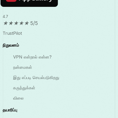
4.7
★
★
★
★
★
5/5
TrustPilot
நிறுவனம்
VPN என்றால் என்ன?
நன்மைகள்
இது எப்படி செயல்படுகிறது
கருத்துக்கள்
விலை
தயாரிப்பு