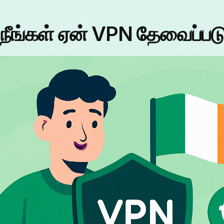
் நீங்கள் ஏன் VPN தேவைப்பட