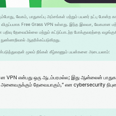
ம்போது, வேகம், பாதுகாப்பு அம்சங்கள் மற்றும் பயனர் நட்பு போன்ற 
த விருப்பமாக Free Grass VPN உள்ளது. இந்த இலவச, வேகமான மற்
ிவு தேவையில்லை மற்றும் கட்டுப்பாடற்ற போக்குவரத்தை வழங்குகிற
 நுண்ணறிவால் ஆதரிக்கப்படுகிறது.
்படுத்துவதன் மூலம் நீங்கள் கீழ்காணும் பயன்களை அடையலாம்:
ான VPN என்பது ஒரு ஆடம்பரமல்ல; இது ஆன்லைன் பாதுகா
 அனைவருக்கும் தேவையாகும்,” என cybersecurity நிபு