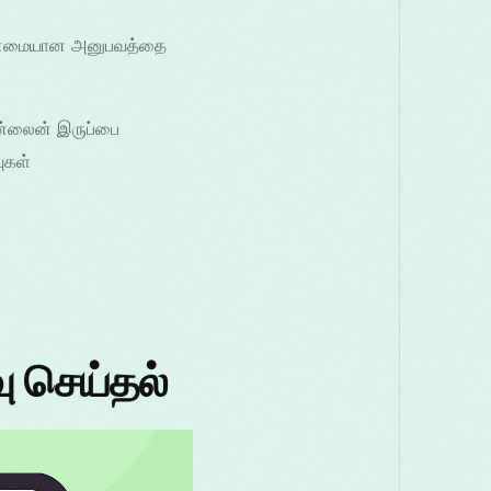
மென்மையான அனுபவத்தை
ன்லைன் இருப்பை
ுகள்
ு செய்தல்