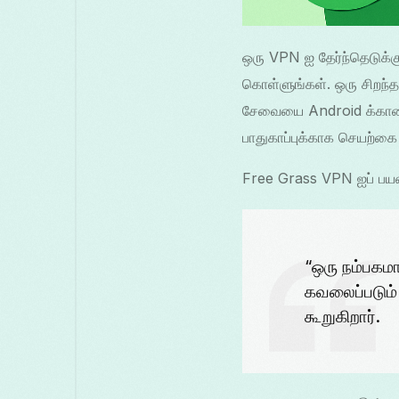
ஒரு VPN ஐ தேர்ந்தெடுக்கு
கொள்ளுங்கள். ஒரு சிறந்
சேவையை Android க்கான பத
பாதுகாப்புக்காக செயற்கை
Free Grass VPN ஐப் பயன
“ஒரு நம்பகம
கவலைப்படும்
கூறுகிறார்.