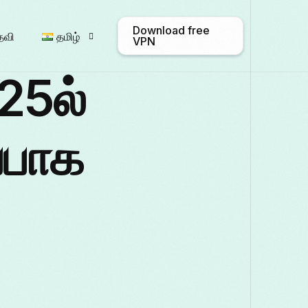
Download free
தவி
தமிழ்
VPN
25ல்
English
Afrikaans
Shqip
்பாக
Български
ဗမာစာ
Català
Français
Galego
ქართული
Italiano
日本語
ಕನ್ನಡ