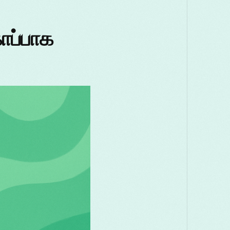
Македонски
Melayu
മലയാളം
ாப்பாக
Română
Русский
Српски
తెలుగు
ไทย