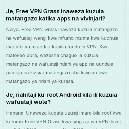
Je, Free VPN Grass inaweza kuzuia
matangazo katika apps na vivinjari?
Ndiyo. Free VPN Grass inaweza kuzuia matangazo
na wafuataji wengi kwa mfumo mzima kwa kuchuja
maombi ya mtandao kupitia tundu la VPN. Kwa
matokeo bora, wezesha chaguo la kuzuia
matangazo na wafuataji ndani ya app na uundaje
pamoja na kizuiaji matangazo cha kivinjari kwa
matangazo ya ndani ya kurasa.
Je, nahitaji ku-root Android kila ili kuzuia
wafuataji wote?
Hapana. Unaweza kupata uzuiaji imara bila root kwa
kutumia Free VPN Grass kwa uingizaji wa VPN-level,