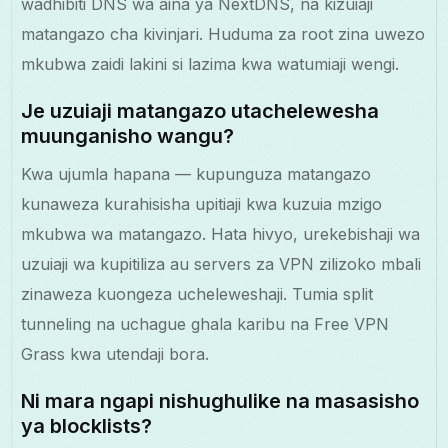
wadhibiti DNS wa aina ya NextDNS, na kizuiaji
matangazo cha kivinjari. Huduma za root zina uwezo
mkubwa zaidi lakini si lazima kwa watumiaji wengi.
Je uzuiaji matangazo utachelewesha
muunganisho wangu?
Kwa ujumla hapana — kupunguza matangazo
kunaweza kurahisisha upitiaji kwa kuzuia mzigo
mkubwa wa matangazo. Hata hivyo, urekebishaji wa
uzuiaji wa kupitiliza au servers za VPN zilizoko mbali
zinaweza kuongeza ucheleweshaji. Tumia split
tunneling na uchague ghala karibu na Free VPN
Grass kwa utendaji bora.
Ni mara ngapi nishughulike na masasisho
ya blocklists?