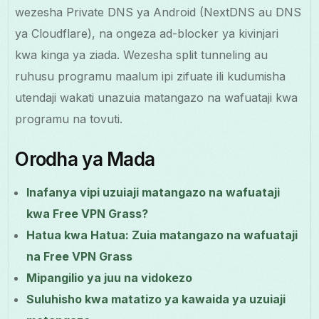
wezesha Private DNS ya Android (NextDNS au DNS
ya Cloudflare), na ongeza ad-blocker ya kivinjari
kwa kinga ya ziada. Wezesha split tunneling au
ruhusu programu maalum ipi zifuate ili kudumisha
utendaji wakati unazuia matangazo na wafuataji kwa
programu na tovuti.
Orodha ya Mada
Inafanya vipi uzuiaji matangazo na wafuataji
kwa Free VPN Grass?
Hatua kwa Hatua: Zuia matangazo na wafuataji
na Free VPN Grass
Mipangilio ya juu na vidokezo
Suluhisho kwa matatizo ya kawaida ya uzuiaji