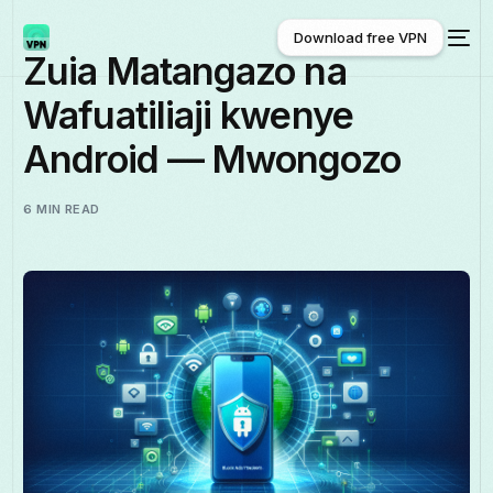
Download free VPN
Zuia Matangazo na
Wafuatiliaji kwenye
Download free VPN
Android — Mwongozo
6 MIN READ
Kiswahili