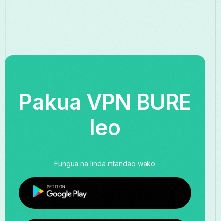
Pakua VPN BURE
leo
Fungua na linda mtandao wako