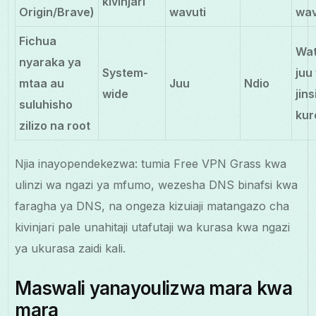
kivinjari
Origin/Brave)
wavuti
wav
Fichua
Wat
nyaraka ya
System-
juu
mtaa au
Juu
Ndio
wide
jins
suluhisho
kur
zilizo na root
Njia inayopendekezwa: tumia Free VPN Grass kwa
ulinzi wa ngazi ya mfumo, wezesha DNS binafsi kwa
faragha ya DNS, na ongeza kizuiaji matangazo cha
kivinjari pale unahitaji utafutaji wa kurasa kwa ngazi
ya ukurasa zaidi kali.
Maswali yanayoulizwa mara kwa
mara