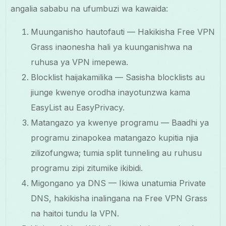
angalia sababu na ufumbuzi wa kawaida:
Muunganisho hautofauti — Hakikisha Free VPN
Grass inaonesha hali ya kuunganishwa na
ruhusa ya VPN imepewa.
Blocklist haijakamilika — Sasisha blocklists au
jiunge kwenye orodha inayotunzwa kama
EasyList au EasyPrivacy.
Matangazo ya kwenye programu — Baadhi ya
programu zinapokea matangazo kupitia njia
zilizofungwa; tumia split tunneling au ruhusu
programu zipi zitumike ikibidi.
Migongano ya DNS — Ikiwa unatumia Private
DNS, hakikisha inalingana na Free VPN Grass
na haitoi tundu la VPN.