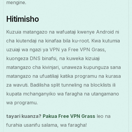
mengine.
Hitimisho
Kuzuia matangazo na wafuataji kwenye Android ni
cha kiutendaji na kinafaa bila ku-root. Kwa kutumia
uzuiaji wa ngazi ya VPN ya Free VPN Grass,
kuongeza DNS binafsi, na kuweka kizuiaji
matangazo cha kivinjari, unaweza kupunguza sana
matangazo na ufuatiliaji katika programu na kurasa
za wavuti. Badilisha split tunneling na blocklists ili
kupata mchanganyiko wa faragha na utangamano
wa programu.
tayari kuanza?
Pakua Free VPN Grass
leo na
furahia usanifu salama, wa faragha!