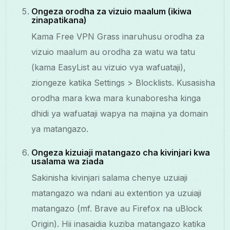
Ongeza orodha za vizuio maalum (ikiwa
zinapatikana)
Kama Free VPN Grass inaruhusu orodha za
vizuio maalum au orodha za watu wa tatu
(kama EasyList au vizuio vya wafuataji),
ziongeze katika Settings > Blocklists. Kusasisha
orodha mara kwa mara kunaboresha kinga
dhidi ya wafuataji wapya na majina ya domain
ya matangazo.
Ongeza kizuiaji matangazo cha kivinjari kwa
usalama wa ziada
Sakinisha kivinjari salama chenye uzuiaji
matangazo wa ndani au extention ya uzuiaji
matangazo (mf. Brave au Firefox na uBlock
Origin). Hii inasaidia kuziba matangazo katika