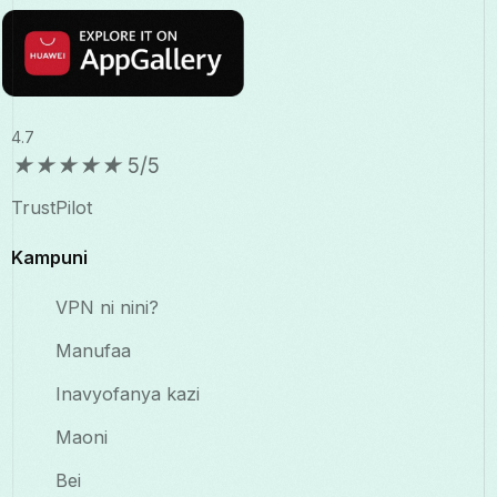
4.7
★
★
★
★
★
5/5
TrustPilot
Kampuni
VPN ni nini?
Manufaa
Inavyofanya kazi
Maoni
Bei