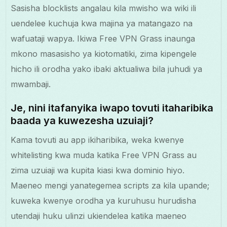
Sasisha blocklists angalau kila mwisho wa wiki ili
uendelee kuchuja kwa majina ya matangazo na
wafuataji wapya. Ikiwa Free VPN Grass inaunga
mkono masasisho ya kiotomatiki, zima kipengele
hicho ili orodha yako ibaki aktualiwa bila juhudi ya
mwambaji.
Je, nini itafanyika iwapo tovuti itaharibika
baada ya kuwezesha uzuiaji?
Kama tovuti au app ikiharibika, weka kwenye
whitelisting kwa muda katika Free VPN Grass au
zima uzuiaji wa kupita kiasi kwa dominio hiyo.
Maeneo mengi yanategemea scripts za kila upande;
kuweka kwenye orodha ya kuruhusu hurudisha
utendaji huku ulinzi ukiendelea katika maeneo