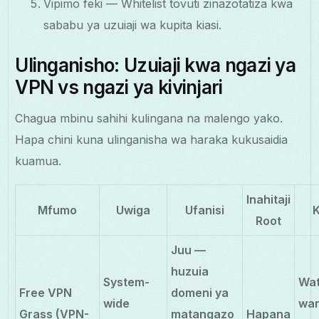
Vipimo feki — Whitelist tovuti zinazotatiza kwa
sababu ya uzuiaji wa kupita kiasi.
Ulinganisho: Uzuiaji kwa ngazi ya
VPN vs ngazi ya kivinjari
Chagua mbinu sahihi kulingana na malengo yako.
Hapa chini kuna ulinganisha wa haraka kukusaidia
kuamua.
Inahitaji
Mfumo
Uwiga
Ufanisi
K
Root
Juu —
huzuia
System-
Wat
Free VPN
domeni ya
wide
wa
Grass (VPN-
matangazo
Hapana