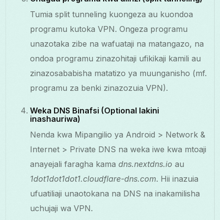
Tumia split tunneling kuongeza au kuondoa
programu kutoka VPN. Ongeza programu
unazotaka zibe na wafuataji na matangazo, na
ondoa programu zinazohitaji ufikikaji kamili au
zinazosababisha matatizo ya muunganisho (mf.
programu za benki zinazozuia VPN).
Weka DNS Binafsi (Optional lakini
inashauriwa)
Nenda kwa Mipangilio ya Android > Network &
Internet > Private DNS na weka iwe kwa mtoaji
anayejali faragha kama
dns.nextdns.io
au
1dot1dot1dot1.cloudflare-dns.com
. Hii inazuia
ufuatiliaji unaotokana na DNS na inakamilisha
uchujaji wa VPN.