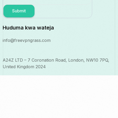
Submit
Huduma kwa wateja
info@freevpngrass.com
A24Z LTD – 7 Coronation Road, London, NW10 7PQ,
United Kingdom 2024