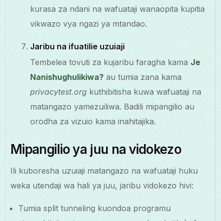
kurasa za ndani na wafuataji wanaopita kupitia
vikwazo vya ngazi ya mtandao.
Jaribu na ifuatilie uzuiaji
Tembelea tovuti za kujaribu faragha kama
Je
Nanishughulikiwa?
au tumia zana kama
privacytest.org
kuthibitisha kuwa wafuataji na
matangazo yamezuiliwa. Badili mipangilio au
orodha za vizuio kama inahitajika.
Mipangilio ya juu na vidokezo
Ili kuboresha uzuiaji matangazo na wafuataji huku
weka utendaji wa hali ya juu, jaribu vidokezo hivi:
Tumia split tunneling kuondoa programu