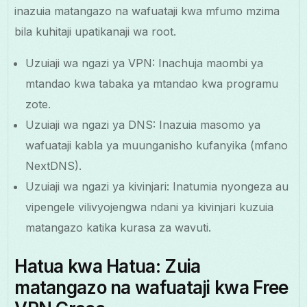
inazuia matangazo na wafuataji kwa mfumo mzima
bila kuhitaji upatikanaji wa root.
Uzuiaji wa ngazi ya VPN: Inachuja maombi ya
mtandao kwa tabaka ya mtandao kwa programu
zote.
Uzuiaji wa ngazi ya DNS: Inazuia masomo ya
wafuataji kabla ya muunganisho kufanyika (mfano
NextDNS).
Uzuiaji wa ngazi ya kivinjari: Inatumia nyongeza au
vipengele vilivyojengwa ndani ya kivinjari kuzuia
matangazo katika kurasa za wavuti.
Hatua kwa Hatua: Zuia
matangazo na wafuataji kwa Free