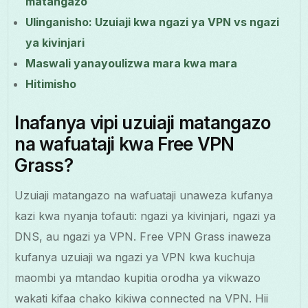
matangazo
Ulinganisho: Uzuiaji kwa ngazi ya VPN vs ngazi
ya kivinjari
Maswali yanayoulizwa mara kwa mara
Hitimisho
Inafanya vipi uzuiaji matangazo
na wafuataji kwa Free VPN
Grass?
Uzuiaji matangazo na wafuataji unaweza kufanya
kazi kwa nyanja tofauti: ngazi ya kivinjari, ngazi ya
DNS, au ngazi ya VPN. Free VPN Grass inaweza
kufanya uzuiaji wa ngazi ya VPN kwa kuchuja
maombi ya mtandao kupitia orodha ya vikwazo
wakati kifaa chako kikiwa connected na VPN. Hii