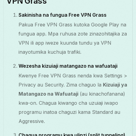
VPN Grass
Sakinisha na fungua Free VPN Grass
Pakua Free VPN Grass kutoka Google Play na
fungua app. Mpa ruhusa zote zinazohitajika za
VPN ili app iweze kuunda tundu ya VPN
inayotumika kuchuja trafiki.
Wezesha kizuiaji matangazo na wafuataji
Kwenye Free VPN Grass nenda kwa Settings >
Privacy au Security. Zima chaguo la
Kizuiaji ya
Matangazo na Wafuataji
(au kinachofanana)
kwa-on. Chagua kiwango cha uzuiaji iwapo
programu inatoa chaguzi kama Standard au
Aggressive.
Chagua programu kwa ulinzi (split tunneling)