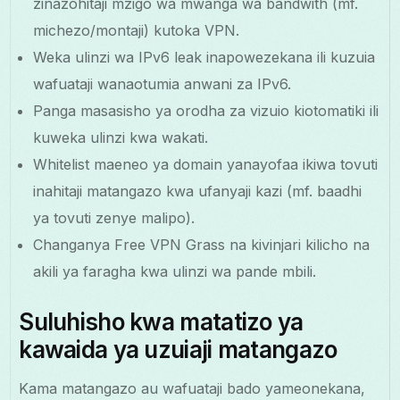
zinazohitaji mzigo wa mwanga wa bandwith (mf.
michezo/montaji) kutoka VPN.
Weka ulinzi wa IPv6 leak inapowezekana ili kuzuia
wafuataji wanaotumia anwani za IPv6.
Panga masasisho ya orodha za vizuio kiotomatiki ili
kuweka ulinzi kwa wakati.
Whitelist maeneo ya domain yanayofaa ikiwa tovuti
inahitaji matangazo kwa ufanyaji kazi (mf. baadhi
ya tovuti zenye malipo).
Changanya Free VPN Grass na kivinjari kilicho na
akili ya faragha kwa ulinzi wa pande mbili.
Suluhisho kwa matatizo ya
kawaida ya uzuiaji matangazo
Kama matangazo au wafuataji bado yameonekana,