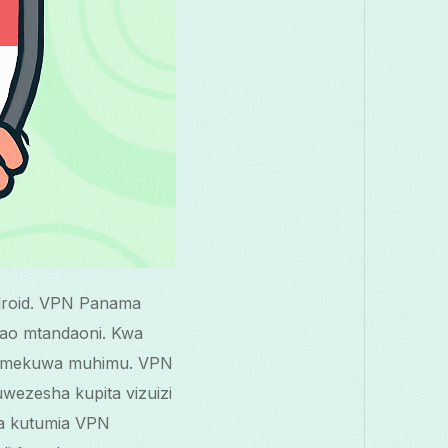
Android. VPN Panama
zao mtandaoni. Kwa
N imekuwa muhimu. VPN
wezesha kupita vizuizi
 za kutumia VPN