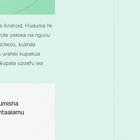
 Android. Huduma hii
, yote yakiwa na nguvu
ichezo, kulinda
 urahisi kupakua
i kupata uzoefu wa
umisha
 mtaalamu