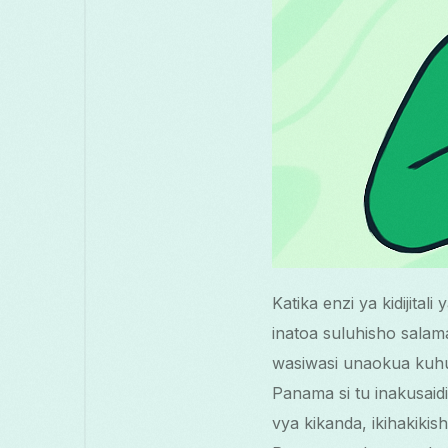
Katika enzi ya kidijit
inatoa suluhisho salam
wasiwasi unaokua kuh
Panama si tu inakusaid
vya kikanda, ikihakiki