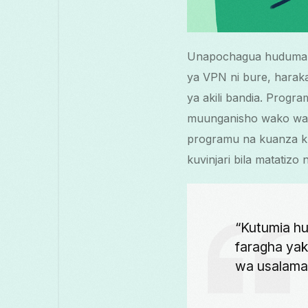
Unapochagua huduma y
ya VPN ni bure, haraka,
ya akili bandia. Progra
muunganisho wako wa W
programu na kuanza ku
kuvinjari bila matatizo
“Kutumia h
faragha yak
wa usalama