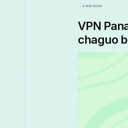
4 MIN READ
VPN Pana
chaguo b