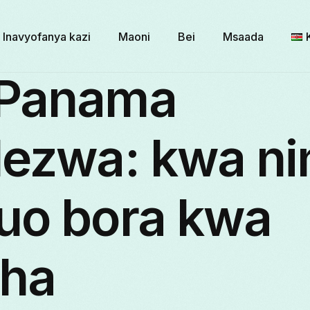
Inavyofanya kazi
Maoni
Bei
Msaada
Panama
ezwa: kwa nin
uo bora kwa
gha