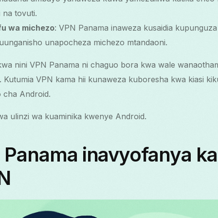
 na tovuti.
fu wa michezo
: VPN Panama inaweza kusaidia kupunguza 
muunganisho unapocheza michezo mtandaoni.
zi kwa nini VPN Panama ni chaguo bora kwa wale wanaotham
. Kutumia VPN kama hii kunaweza kuboresha kwa kiasi ki
o cha Android.
a ulinzi wa kuaminika kwenye Android.
 Panama inavyofanya kaz
PN