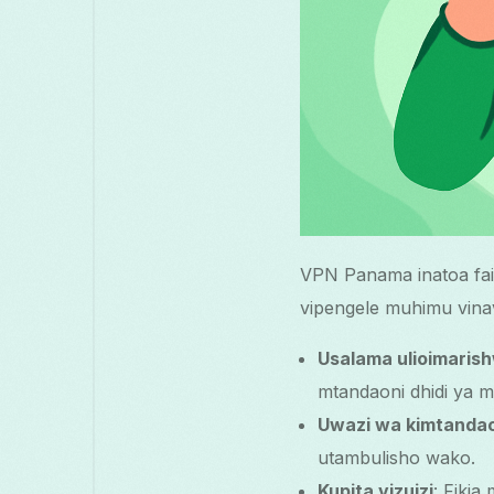
VPN Panama inatoa fai
vipengele muhimu vina
Usalama ulioimaris
mtandaoni dhidi ya 
Uwazi wa kimtanda
utambulisho wako.
Kupita vizuizi
: Fiki