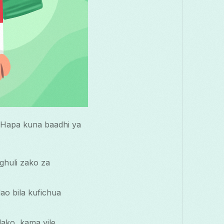
 Hapa kuna baadhi ya
ughuli zako za
ao bila kufichua
ako, kama vile