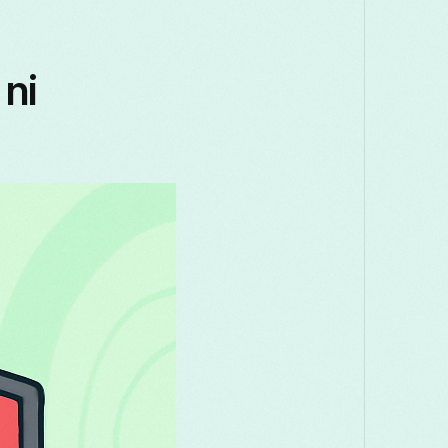
Македонски
Melayu
മലയാളം
मराठी
Română
Русский
Српски
සිංහල
ni
తెలుగు
ไทย
Tür