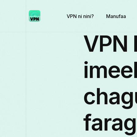
VPN ni nini?
Manufaa
VPN 
imeel
chag
fara