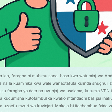
ali ya leo, faragha ni muhimu sana, hasa kwa watumiaji wa 
a na la kuaminika kwa wale wanaotafuta kulinda shughuli 
usu faragha ya data na uvunjaji wa usalama, kutumia VP
ia kudumisha kutotambulika kwako mtandaoni bali pia inaku
sha uzoefu mzuri wa kuvinjari. Makala hii itachambua faida