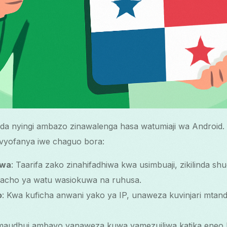
da nyingi ambazo zinawalenga hasa watumiaji wa Android.
vyofanya iwe chaguo bora:
hwa
: Taarifa zako zinahifadhiwa kwa usimbuaji, zikilinda sh
macho ya watu wasiokuwa na ruhusa.
o
: Kwa kuficha anwani yako ya IP, unaweza kuvinjari mtand
a maudhui ambayo yanaweza kuwa yamezuiliwa katika eneo l