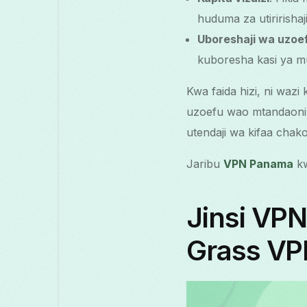
huduma za utiririshaji
Uboreshaji wa uzoe
kuboresha kasi ya 
Kwa faida hizi, ni wa
uzoefu wao mtandaoni
utendaji wa kifaa chak
Jaribu
VPN Panama
kw
Jinsi VPN
Grass V