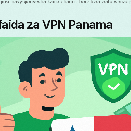
insi inavyojionyesha kama chaguo bora kwa watu wanaojal
faida za VPN Panama