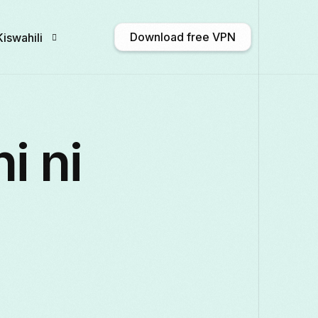
Download free VPN
Kiswahili
English
Afrikaans
Shqip
አማርኛ
i ni
Български
ဗမာစာ
Català
中文 (
Français
Galego
ქართული
Deutsch
Italiano
日本語
ಕನ್ನಡ
Қазақ тілі