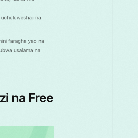
ucheleweshaji na
ini faragha yao na
kubwa usalama na
i na Free