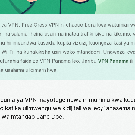
a VPN, Free Grass VPN ni chaguo bora kwa watumiaji wa
 na salama, haina usajili na inatoa trafiki isiyo na kikomo
mu hii imeundwa kusaidia kupita vizuizi, kuongeza kasi ya m
i-Fi, na kuhakikisha usiri wako mtandaoni. Unaweza kwa
furahia faida za VPN Panama leo. Jaribu
VPN Panama
il
 na usalama ulioimarishwa.
uduma ya VPN inayotegemewa ni muhimu kwa kud
o katika ulimwengu wa kidijitali wa leo,” anasema
 wa mtandao Jane Doe.