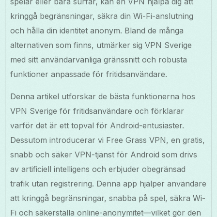
spelar eller bara surfar, kan en VPN hjälpa dig att
kringgå begränsningar, säkra din Wi-Fi-anslutning
och hålla din identitet anonym. Bland de många
alternativen som finns, utmärker sig VPN Sverige
med sitt användarvänliga gränssnitt och robusta
funktioner anpassade för fritidsanvändare.
Denna artikel utforskar de bästa funktionerna hos
VPN Sverige för fritidsanvändare och förklarar
varför det är ett topval för Android-entusiaster.
Dessutom introducerar vi Free Grass VPN, en gratis,
snabb och säker VPN-tjänst för Android som drivs
av artificiell intelligens och erbjuder obegränsad
trafik utan registrering. Denna app hjälper användare
att kringgå begränsningar, snabba på spel, säkra Wi-
Fi och säkerställa online-anonymitet—vilket gör den