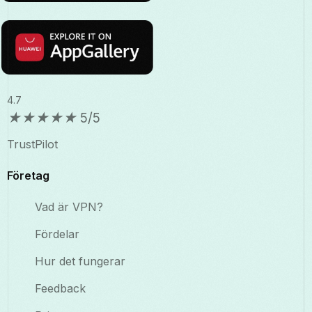
4.7
★
★
★
★
★
5/5
TrustPilot
Företag
Vad är VPN?
Fördelar
Hur det fungerar
Feedback